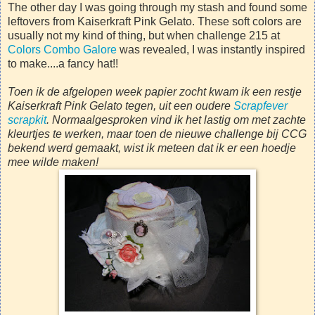
The other day I was going through my stash and found some
leftovers from Kaiserkraft Pink Gelato. These soft colors are
usually not my kind of thing, but when challenge 215 at
Colors Combo Galore
was revealed, I was instantly inspired
to make....a fancy hat!!
Toen ik de afgelopen week papier zocht kwam ik een restje
Kaiserkraft Pink Gelato tegen, uit een oudere
Scrapfever
scrapkit
. Normaalgesproken vind ik het lastig om met zachte
kleurtjes te werken, maar toen de nieuwe challenge bij CCG
bekend werd gemaakt, wist ik meteen dat ik er een hoedje
mee wilde maken!