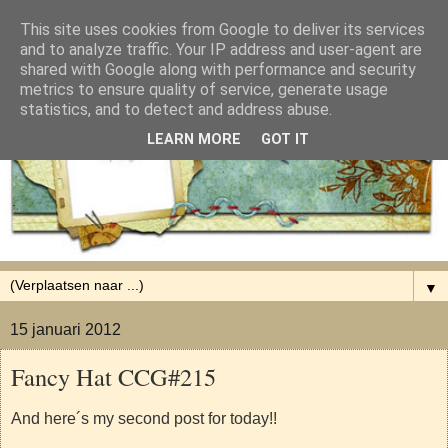
This site uses cookies from Google to deliver its services
and to analyze traffic. Your IP address and user-agent are
shared with Google along with performance and security
metrics to ensure quality of service, generate usage
statistics, and to detect and address abuse.
LEARN MORE
GOT IT
▼
15 januari 2012
Fancy Hat CCG#215
And here´s my second post for today!!