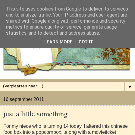
This site uses cookies from Google to deliver its services
and to analyze traffic. Your IP address and user-agent are
shared with Google along with performance and security
metrics to ensure quality of service, generate usage
statistics, and to detect and address abuse.
LEARN MORE
GOT IT
▼
16 september 2011
just a little something
For my niece who is turning 14 today, I altered this chinese
food box into a popcornbox...along with a movieticket