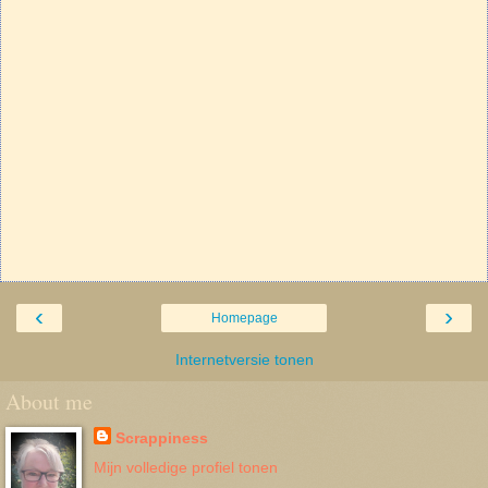
‹
›
Homepage
Internetversie tonen
About me
Scrappiness
Mijn volledige profiel tonen