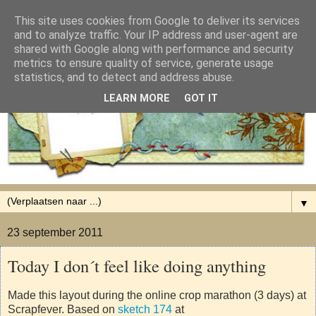
This site uses cookies from Google to deliver its services
and to analyze traffic. Your IP address and user-agent are
shared with Google along with performance and security
metrics to ensure quality of service, generate usage
statistics, and to detect and address abuse.
LEARN MORE
GOT IT
▼
23 september 2011
Today I don´t feel like doing anything
Made this layout during the online crop marathon (3 days) at
Scrapfever. Based on
sketch 174
at