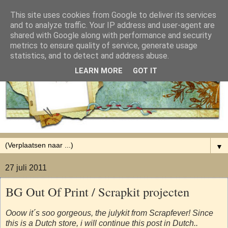
This site uses cookies from Google to deliver its services
and to analyze traffic. Your IP address and user-agent are
shared with Google along with performance and security
metrics to ensure quality of service, generate usage
statistics, and to detect and address abuse.
LEARN MORE
GOT IT
▼
27 juli 2011
BG Out Of Print / Scrapkit projecten
Ooow it´s soo gorgeous, the julykit from Scrapfever! Since
this is a Dutch store, i will continue this post in Dutch..