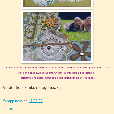
Cardstock, Basic Grey Out of Print, touw, houten ornamentjes, verf, knoop, bloemen, Prima
say it in pearls swirl en Cosmo Cricket letterstickers uit de scrapkit.
.
Fietslampje, thickers, prima chipboard letters uit eigen voorraad
Verder heb ik niks meegemaakt...
Scrappiness
op
11:50:00
Delen