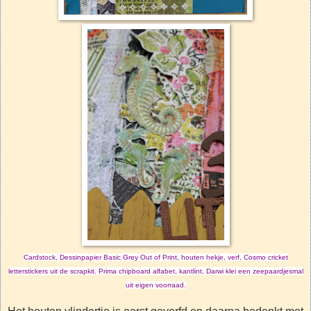
Cardstock, Dessinpapier Basic Grey Out of Print, houten hekje, verf, Cosmo cricket
letterstickers uit de scrapkit. Prima chipboard alfabet, kantlint, Darwi klei een zeepaardjesmal
uit eigen voorraad.