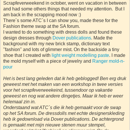
Scrapfeverweekend in october, went on vacation in between
and had some others things that needed my attention. But I
am back in the scrapping mood now :)
There´s some ATC´s I can show you, made these for the
Fashion theme swap at the SA forum.
I wanted to do something with dress dolls and found these
design dresses through
Dover publications
. Made the
background with my new brick stamp, dictionary text
"fashion" and lots of glimmer mist. On the backside a tiny
shoe that I created with
light weight modelling paste
. I made
the mold myself with a piece of jewelry and
Ranger mold-n-
pour
Het is best lang geleden dat ik heb geblogged! Ben erg druk
geweest met het maken van een workshop in twee versies
voor het scrapfeverweekeind, tussendoor op vakantie
geweest en nog wat andere dingetjes. Maar ik heb er weer
helemaal zin in.
Onderstaand wat ATC´s die ik heb gemaakt voor de swap
op het SA forum. De dressdolls met echte designerskleding
heb ik gedownload via Dover publications. De achtergrond
is gemaakt met mijn nieuwe stenen muur stempel,