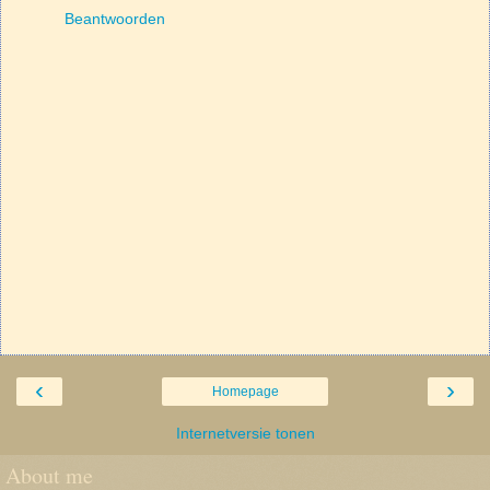
Beantwoorden
‹
›
Homepage
Internetversie tonen
About me