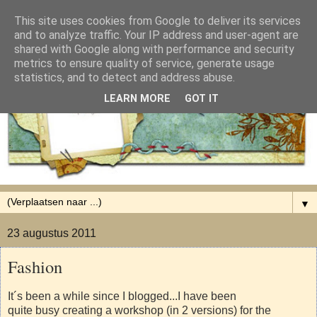
This site uses cookies from Google to deliver its services
and to analyze traffic. Your IP address and user-agent are
shared with Google along with performance and security
metrics to ensure quality of service, generate usage
statistics, and to detect and address abuse.
LEARN MORE
GOT IT
▼
23 augustus 2011
Fashion
It´s been a while since I blogged...I have been
quite busy creating a workshop (in 2 versions) for the