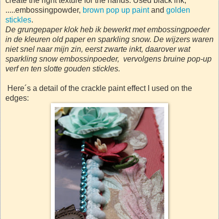
create the right texture for the hands. Used black ink,
.....embossingpowder,
brown pop up paint
and
golden
stickles
.
De grungepaper klok heb ik bewerkt met embossingpoeder
in de kleuren old paper en sparkling snow. De wijzers waren
niet snel naar mijn zin, eerst zwarte inkt, daarover wat
sparkling snow embossinpoeder, vervolgens bruine pop-up
verf en ten slotte gouden stickles.
Here´s a detail of the crackle paint effect I used on the
edges: