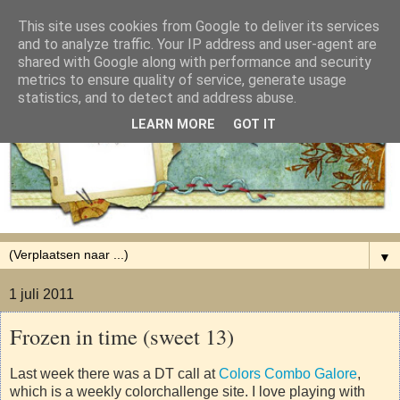
This site uses cookies from Google to deliver its services
and to analyze traffic. Your IP address and user-agent are
shared with Google along with performance and security
metrics to ensure quality of service, generate usage
statistics, and to detect and address abuse.
LEARN MORE
GOT IT
▼
1 juli 2011
Frozen in time (sweet 13)
Last week there was a DT call at
Colors Combo Galore
,
which is a weekly colorchallenge site. I love playing with