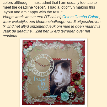
colors allthough I must admit that I am usually too late to
meet the deadline *oeps*. I had a lot of fun making this
layout and am happy with the result.
Vorige week was er een DT call bij
Colors Combo Galore
,
waar wekelijks een kleurenchallenge wordt uitgeschreven.
Ik vind het altijd ontzettend leuk om mee te doen maar mis
vaak de deadline... Zelf ben ik erg tevreden over het
resultaat.