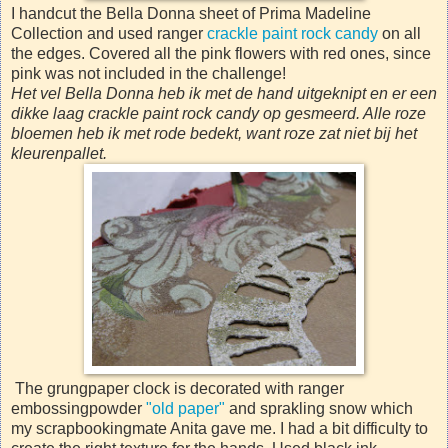
I handcut the Bella Donna sheet of Prima Madeline
Collection and used ranger
crackle paint rock candy
on all
the edges. Covered all the pink flowers with red ones, since
pink was not included in the challenge!
Het vel Bella Donna heb ik met de hand uitgeknipt en er een
dikke laag crackle paint rock candy op gesmeerd. Alle roze
bloemen heb ik met rode bedekt, want roze zat niet bij het
kleurenpallet.
The grungpaper clock is decorated with ranger
embossingpowder
"old paper"
and sprakling snow which
my scrapbookingmate Anita gave me. I had a bit difficulty to