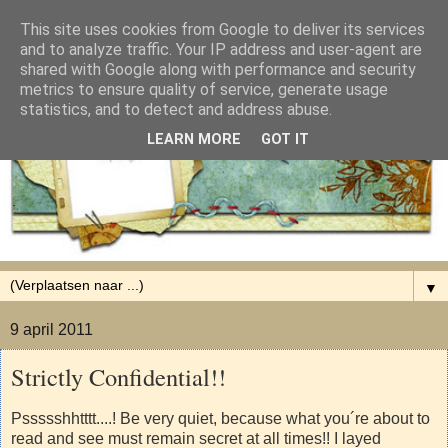
This site uses cookies from Google to deliver its services
and to analyze traffic. Your IP address and user-agent are
shared with Google along with performance and security
metrics to ensure quality of service, generate usage
statistics, and to detect and address abuse.
LEARN MORE
GOT IT
▼
9 april 2011
Strictly Confidential!!
Pssssshhtttt....! Be very quiet, because what you´re about to
read and see must remain secret at all times!! I layed