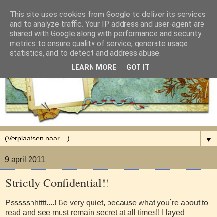
This site uses cookies from Google to deliver its services
and to analyze traffic. Your IP address and user-agent are
shared with Google along with performance and security
metrics to ensure quality of service, generate usage
statistics, and to detect and address abuse.
LEARN MORE
GOT IT
▼
9 april 2011
Strictly Confidential!!
Pssssshhtttt....! Be very quiet, because what you´re about to
read and see must remain secret at all times!! I layed