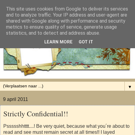
This site uses cookies from Google to deliver its services
and to analyze traffic. Your IP address and user-agent are
shared with Google along with performance and security
metrics to ensure quality of service, generate usage
statistics, and to detect and address abuse.
LEARN MORE
GOT IT
▼
9 april 2011
Strictly Confidential!!
Pssssshhtttt....! Be very quiet, because what you´re about to
read and see must remain secret at all times!! I layed