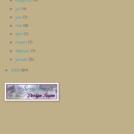
augustus
(11)
►
juli
(4)
►
juni
(7)
►
mei
(9)
►
april
(7)
►
maart
(7)
►
februari
(7)
►
januari
(5)
►
2009
(64)
►