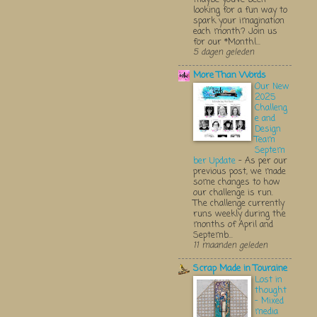
looking for a fun way to
spark your imagination
each month? Join us
for our *Monthl...
5 dagen geleden
More Than Words
Our New
2025
Challeng
e and
Design
Team
Septem
ber Update
-
As per our
previous post, we made
some changes to how
our challenge is run.
The challenge currently
runs weekly during the
months of April and
Septemb...
11 maanden geleden
Scrap Made in Touraine
Lost in
thought
- Mixed
media