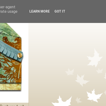
user-agent
erate usage
LEARN MORE
GOT IT