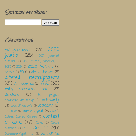
Search my blog
Categories
2020
#stayhomeecd
(18)
journal
(28)
2021 journal;
sidekick
(1)
2021 journal; sidekick;
(1)
2026 Prompts
(7)
2023
(1)
2024
(1)
60
(2)
About the sea
(5)
3d pen
(1)
altered items/projects
(81)
ATC
(39)
Art Journal
(2)
baby keepsakes box
(23)
Bellaluna
(5)
big project;
boekkaartje
scraptacular design;
(1)
(4)
Boxfolding
(2)
book of wisdom
(1)
canvas layout
(4)
bragbook
(1)
CAS
(1)
contest
Colors Combo Galore
(1)
or dare
(77)
Covid
(1)
Crops
De 100
(26)
planner
(1)
CSI
(1)
deck of me
DecemberHighlights;
(1)