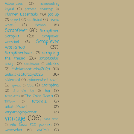
Adventures
(3)
neverending
layout
(2)
personal challenge
(1)
Planner Essentials
(10)
pop-up
(7)
project
(2)
published
(2)
reveal
wheel
(2)
ScoWo
(5)
Scrapfever
(91)
Scrapfever
Scrapkit
(20)
Scrapfever
Scrapfever
weekeind
(3)
workshop
(37)
Scrapfever;kaart
(7)
scrapping
the music
(20)
scraptacular
design
(2)
sidekick
shadowbox
(1)
Sidekicksaturday2024
(19)
(2)
Sidekicksaturday2025
(16)
slidercard
(4)
spinnerwheel kaart
(5)
SSL
(2)
Stampéria
spread
(1)
(2)
tag
(2)
Stampin' Up
(1)
The Color Room
(7)
templates
(1)
tutorials;
(7)
Tiffany
(1)
uitschuifkaart
(3)
Verjaardagenplanner
(3)
vintage
(106)
Vita Nova
Vita Nova; ECD planner;
(2)
(1)
WCMD
(7)
wavepocket
(4)