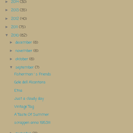
2014
(30)
►
2013
(35)
►
2012
(40)
►
2011
(75)
►
2010
(82)
▼
december
(6)
►
november
(6)
►
oktober
(6)
►
september
(7)
▼
Fisherman´s Friends
Gole dell Alcantara
Etna
Just a cloudy day
Vintage Tag
A Taste Of Summer
scrappen anno 1953!!!