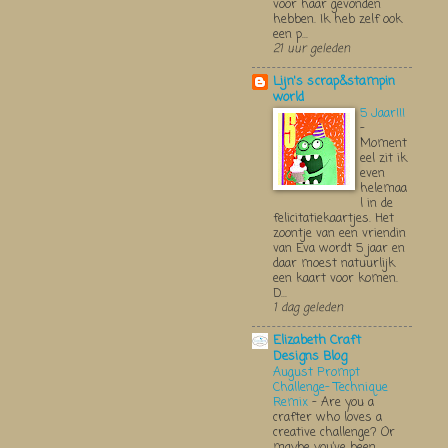
voor haar gevonden
hebben. Ik heb zelf ook
een p...
21 uur geleden
Lijn's scrap&stampin
world
5 Jaar!!!
-
Moment
eel zit ik
even
helemaa
l in de
felicitatiekaartjes. Het
zoontje van een vriendin
van Eva wordt 5 jaar en
daar moest natuurlijk
een kaart voor komen.
D...
1 dag geleden
Elizabeth Craft
Designs Blog
August Prompt
Challenge- Technique
Remix
-
Are you a
crafter who loves a
creative challenge? Or
maybe you’ve been