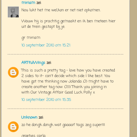
miriam
zei
Nou lukt het me wel,kon er net niet opkomen.
Wauw hij is prachtig gemaakt en ik ben meteen hier
uit de trein gestapt bij je.
gr miriam
10 september 2010 om 15:21
ARTfulWings
zei
This is such a pretty tag - love how you have created
2 sides to it- can't decide which side I like best. You
have got me thinking now Jolanda ;O) might have to
create another tag now :O))) Thank you joining in
with Our Vintage Affair Good Luck Polly x
10 september 2010 om 15:35
Unknown
zei
zo he dongk dongk wat gaaaaf tags zeg super!!!
groetjes carla