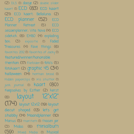
(2)
doosje
(2)
DLS
(1)
double slider
ECD
(83)
ECD kaart
kaart
(1)
(21)
ECD kaart; Bellaluna;
(2)
ECD planner
(52)
ECD
Planner Retreat
(5)
ECD
seizoenplanner; Vita Nova
(4)
ECD
sidekick
(6)
EHBO
(4)
exploding
box;
(3)
Faded
expositie
(1)
Treasures
(4)
Fave things
(6)
favorites 2012
(1)
favorites of Jacky
(1)
featured/winner/honorable
mention
(17)
foto's
(5)
Filefolder
(1)
graphic 45
(34)
Fotokaart
(2)
halloween
(14)
herman brood
(1)
Hidden paperclips
(1)
iris shutter
(1)
kaart
(80)
junk journal
(1)
Keepsakes by Esther
(2)
kerst
layout 12"x12"
(6)
(174)
layout 12x12
(19)
layout
diecut shaped
(13)
let's get
shabby
(14)
Maandplanner
(10)
Manus
(5)
mason jar
maritiem
(1)
minialbum
(3)
Midas
(6)
(59)
Musical
Mixed Media
(1)