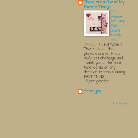
These Are a Few of My
Favorite Things
Our
winner
for Fave
Collectio
n and
thank
you
:):):):):):)
-
Hi everyone :)
Thanks to all that
played along with our
very last challenge and
thank you all for your
kind words on my
decision to stop running
FAVE THING...
15 jaar geleden
Scrap-joy
-
Alle tonen