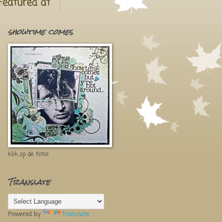
Featured at
showtime comes
klik op de foto!
Translate
Powered by
Translate