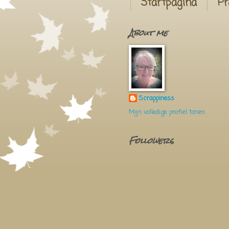
Startpagina
Pr
About me
Scrappiness
Mijn volledige profiel tonen
Followers