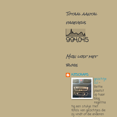
Totaal aantal
pageviews
994,045
Mijn lijst met
blogs
KITSCRAPS
gezichtje
(s)
-
Bettie
plaatst
op haar
blog
regelma
tig een stukje met
foto’s van gezichtjes die
zij vindt of die anderen