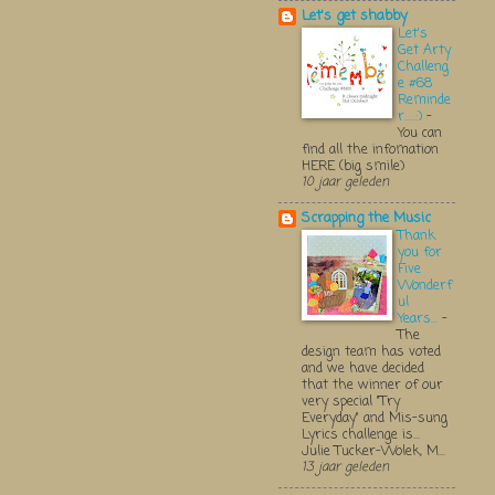
Let's get shabby
Let's
Get Arty
Challeng
e #68
Reminde
r.....:)
-
You can
find all the infomation
HERE (big smile)
10 jaar geleden
Scrapping the Music
Thank
you for
Five
Wonderf
ul
Years...
-
The
design team has voted
and we have decided
that the winner of our
very special "Try
Everyday" and Mis-sung
Lyrics challenge is...
Julie Tucker-Wolek, M...
13 jaar geleden