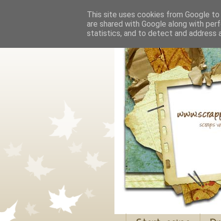
This site uses cookies from Google to d
are shared with Google along with perf
statistics, and to detect and address 