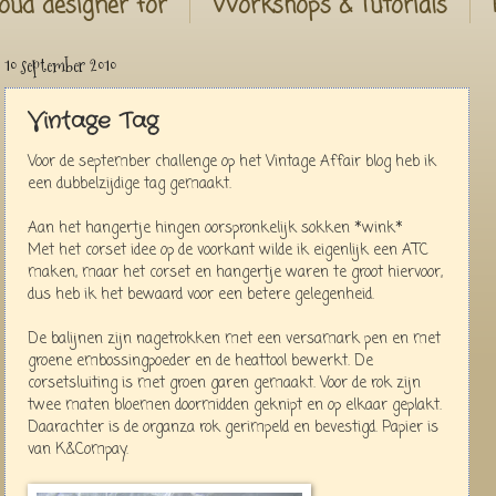
oud designer for
Workshops & Tutorials
10 september 2010
Vintage Tag
Voor de september challenge op het Vintage Affair blog heb ik
een dubbelzijdige tag gemaakt.
Aan het hangertje hingen oorspronkelijk sokken *wink*
Met het corset idee op de voorkant wilde ik eigenlijk een ATC
maken, maar het corset en hangertje waren te groot hiervoor,
dus heb ik het bewaard voor een betere gelegenheid.
De balijnen zijn nagetrokken met een versamark pen en met
groene embossingpoeder en de heattool bewerkt. De
corsetsluiting is met groen garen gemaakt. Voor de rok zijn
twee maten bloemen doormidden geknipt en op elkaar geplakt.
Daarachter is de organza rok gerimpeld en bevestigd. Papier is
van K&Compay.