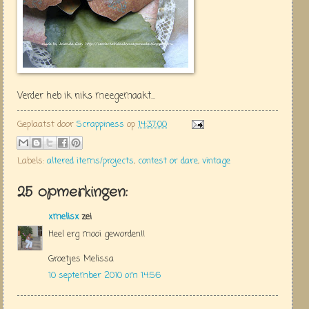
Verder heb ik niks meegemaakt...
Geplaatst door
Scrappiness
op
14:37:00
Labels:
altered items/projects
,
contest or dare
,
vintage
25 opmerkingen:
xmelisx
zei
Heel erg mooi geworden!!
Groetjes Melissa
10 september 2010 om 14:56