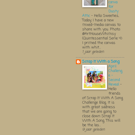
canva
for
Dusty
Attic
-
Hello Sweeties,
Today, I have a new
mixed-media canvas to
share with you. Photo:
@ArtHouseWhimsy
(Quintessential Serie 4)
I primed the canvas
with whit...
1 jaar geleden
Scrap It With a Song
April
Challeng
e -
Second
Reveal
-
Hello
friends
of Scrap It With A Song
Challenge Blog. It is
with great sadness
that we are going to
close down Scrap It
With A Song. This will
be the las...
9 jaar geleden