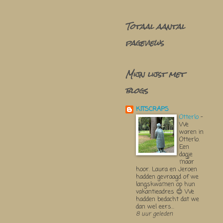
Totaal aantal
pageviews
Mijn lijst met
blogs
KITSCRAPS
Otterlo
-
We
waren in
Otterlo.
Een
dagje
maar
hoor. Laura en Jeroen
hadden gevraagd of we
langskwamen op hun
vakantieadres 😊 We
hadden bedacht dat we
dan wel eers...
8 uur geleden