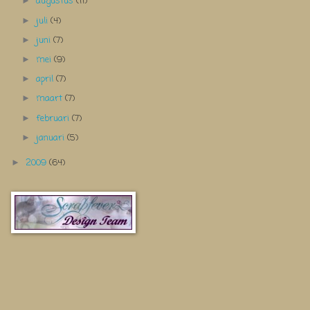
augustus
(11)
►
juli
(4)
►
juni
(7)
►
mei
(9)
►
april
(7)
►
maart
(7)
►
februari
(7)
►
januari
(5)
►
2009
(64)
►