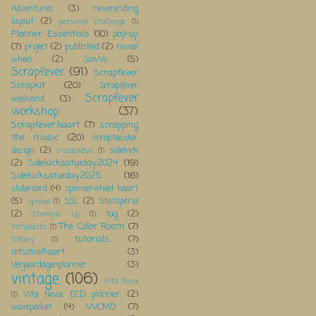
Adventures
(3)
neverending
layout
(2)
personal challenge
(1)
Planner Essentials
(10)
pop-up
(7)
project
(2)
published
(2)
reveal
wheel
(2)
ScoWo
(5)
Scrapfever
(91)
Scrapfever
Scrapkit
(20)
Scrapfever
Scrapfever
weekeind
(3)
workshop
(37)
Scrapfever;kaart
(7)
scrapping
the music
(20)
scraptacular
design
(2)
sidekick
shadowbox
(1)
Sidekicksaturday2024
(19)
(2)
Sidekicksaturday2025
(16)
slidercard
(4)
spinnerwheel kaart
(5)
SSL
(2)
Stampéria
spread
(1)
(2)
tag
(2)
Stampin' Up
(1)
The Color Room
(7)
templates
(1)
tutorials;
(7)
Tiffany
(1)
uitschuifkaart
(3)
Verjaardagenplanner
(3)
vintage
(106)
Vita Nova
Vita Nova; ECD planner;
(2)
(1)
WCMD
(7)
wavepocket
(4)