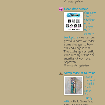
6 dagen geleden
More Than Words
Our New
2025
Challeng
e and
Design
Team
Septem
ber Update
-
As per our
previous post, we made
some changes to how
our challenge is run.
The challenge currently
runs weekly during the
months of April and
Septemb...
11 maanden geleden
Scrap Made in Touraine
Lost in
thought
- Mixed
media
canva
for
Dusty
Attic
-
Hello Sweeties,