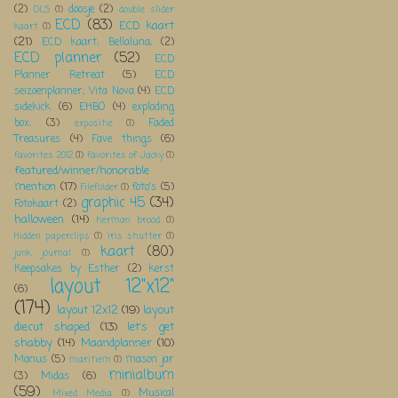
(2)
doosje
(2)
DLS
(1)
double slider
ECD
(83)
ECD kaart
kaart
(1)
(21)
ECD kaart; Bellaluna;
(2)
ECD planner
(52)
ECD
Planner Retreat
(5)
ECD
seizoenplanner; Vita Nova
(4)
ECD
sidekick
(6)
EHBO
(4)
exploding
box;
(3)
Faded
expositie
(1)
Treasures
(4)
Fave things
(6)
favorites 2012
(1)
favorites of Jacky
(1)
featured/winner/honorable
mention
(17)
foto's
(5)
Filefolder
(1)
graphic 45
(34)
Fotokaart
(2)
halloween
(14)
herman brood
(1)
Hidden paperclips
(1)
iris shutter
(1)
kaart
(80)
junk journal
(1)
Keepsakes by Esther
(2)
kerst
layout 12"x12"
(6)
(174)
layout 12x12
(19)
layout
diecut shaped
(13)
let's get
shabby
(14)
Maandplanner
(10)
Manus
(5)
mason jar
maritiem
(1)
minialbum
(3)
Midas
(6)
(59)
Musical
Mixed Media
(1)