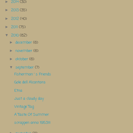
2014
(30)
►
2013
(35)
►
2012
(40)
►
2011
(75)
►
2010
(82)
▼
december
(6)
►
november
(6)
►
oktober
(6)
►
september
(7)
▼
Fisherman´s Friends
Gole dell Alcantara
Etna
Just a cloudy day
Vintage Tag
A Taste Of Summer
scrappen anno 1953!!!