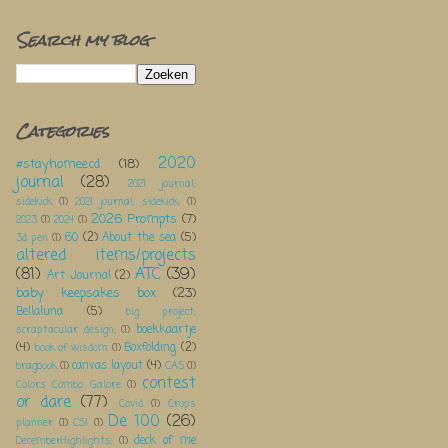
Search my blog
Categories
2020
#stayhomeecd
(18)
journal
(28)
2021 journal;
sidekick
(1)
2021 journal; sidekick;
(1)
2026 Prompts
(7)
2023
(1)
2024
(1)
60
(2)
About the sea
(5)
3d pen
(1)
altered items/projects
(81)
ATC
(39)
Art Journal
(2)
baby keepsakes box
(23)
Bellaluna
(5)
big project;
boekkaartje
scraptacular design;
(1)
(4)
Boxfolding
(2)
book of wisdom
(1)
canvas layout
(4)
bragbook
(1)
CAS
(1)
contest
Colors Combo Galore
(1)
or dare
(77)
Covid
(1)
Crops
De 100
(26)
planner
(1)
CSI
(1)
deck of me
DecemberHighlights;
(1)