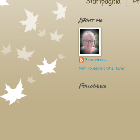
Startpagina
Pr
About me
Scrappiness
Mijn volledige profiel tonen
Followers