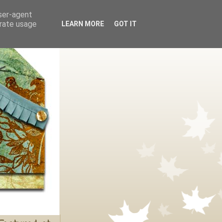
user-agent
erate usage
LEARN MORE
GOT IT