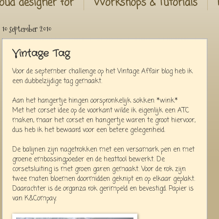
oud designer for
Workshops & Tutorials
10 september 2010
Vintage Tag
Voor de september challenge op het Vintage Affair blog heb ik
een dubbelzijdige tag gemaakt.
Aan het hangertje hingen oorspronkelijk sokken *wink*
Met het corset idee op de voorkant wilde ik eigenlijk een ATC
maken, maar het corset en hangertje waren te groot hiervoor,
dus heb ik het bewaard voor een betere gelegenheid.
De balijnen zijn nagetrokken met een versamark pen en met
groene embossingpoeder en de heattool bewerkt. De
corsetsluiting is met groen garen gemaakt. Voor de rok zijn
twee maten bloemen doormidden geknipt en op elkaar geplakt.
Daarachter is de organza rok gerimpeld en bevestigd. Papier is
van K&Compay.