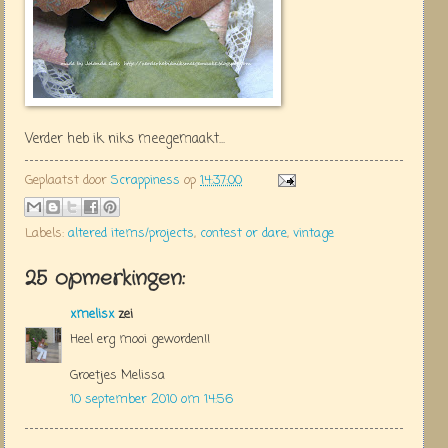
Verder heb ik niks meegemaakt...
Geplaatst door
Scrappiness
op
14:37:00
Labels:
altered items/projects
,
contest or dare
,
vintage
25 opmerkingen:
xmelisx
zei
Heel erg mooi geworden!!
Groetjes Melissa
10 september 2010 om 14:56