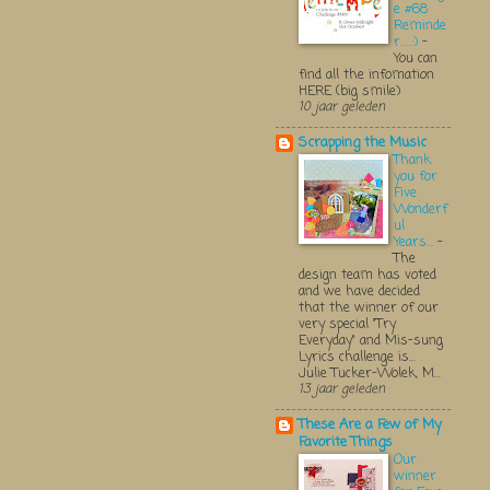
e #68
Reminde
r.....:)
-
You can
find all the infomation
HERE (big smile)
10 jaar geleden
Scrapping the Music
Thank
you for
Five
Wonderf
ul
Years...
-
The
design team has voted
and we have decided
that the winner of our
very special "Try
Everyday" and Mis-sung
Lyrics challenge is...
Julie Tucker-Wolek, M...
13 jaar geleden
These Are a Few of My
Favorite Things
Our
winner