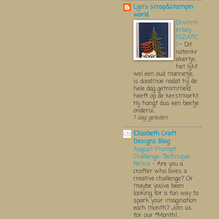
Lijn's scrap&stampin
world
Drumm
erboy....
(52WTC
)
-
Dit
notenkr
akertje,
het lijkt
wel een oud mannetje,
is doodmoe nadat hij de
hele dag getrommeld
heeft op de kerstmarkt.
Hij hangt dus een beetje
onderui...
1 dag geleden
Elizabeth Craft
Designs Blog
August Prompt
Challenge- Technique
Remix
-
Are you a
crafter who loves a
creative challenge? Or
maybe you’ve been
looking for a fun way to
spark your imagination
each month? Join us
for our *Monthl...