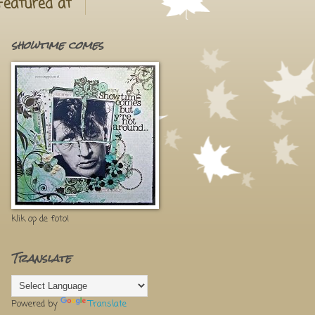
Featured at
showtime comes
klik op de foto!
Translate
Powered by
Translate