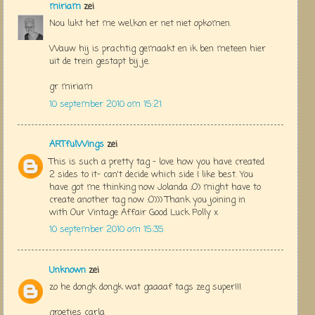
miriam
zei
Nou lukt het me wel,kon er net niet opkomen.
Wauw hij is prachtig gemaakt en ik ben meteen hier
uit de trein gestapt bij je.
gr miriam
10 september 2010 om 15:21
ARTfulWings
zei
This is such a pretty tag - love how you have created
2 sides to it- can't decide which side I like best. You
have got me thinking now Jolanda ;O) might have to
create another tag now :O))) Thank you joining in
with Our Vintage Affair Good Luck Polly x
10 september 2010 om 15:35
Unknown
zei
zo he dongk dongk wat gaaaaf tags zeg super!!!
groetjes carla