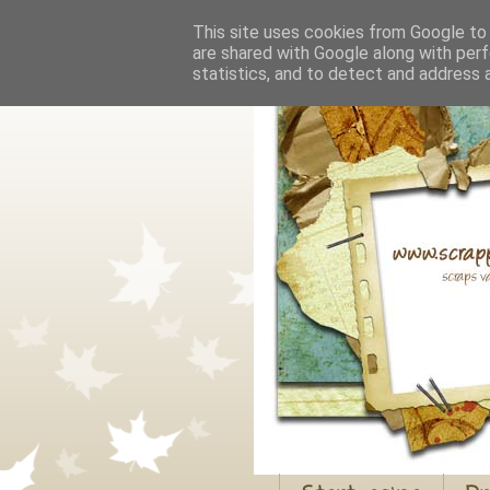
This site uses cookies from Google to d
are shared with Google along with perf
statistics, and to detect and address 