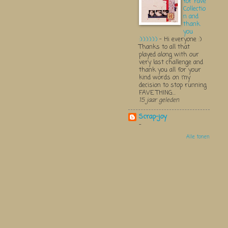
for Fave
Collectio
n and
thank
you
:):):):):):)
-
Hi everyone :)
Thanks to all that
played along with our
very last challenge and
thank you all for your
kind words on my
decision to stop running
FAVE THING...
15 jaar geleden
Scrap-joy
-
Alle tonen