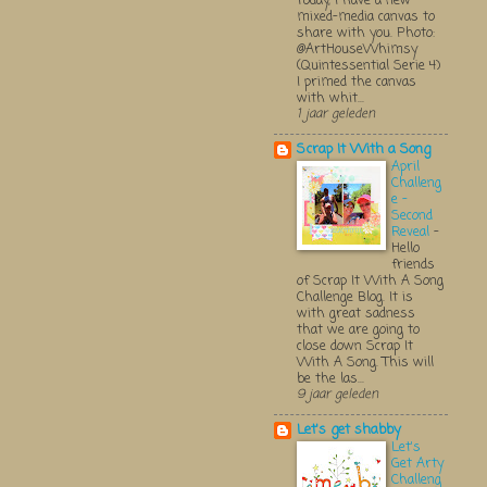
Today, I have a new
mixed-media canvas to
share with you. Photo:
@ArtHouseWhimsy
(Quintessential Serie 4)
I primed the canvas
with whit...
1 jaar geleden
Scrap It With a Song
April
Challeng
e -
Second
Reveal
-
Hello
friends
of Scrap It With A Song
Challenge Blog. It is
with great sadness
that we are going to
close down Scrap It
With A Song. This will
be the las...
9 jaar geleden
Let's get shabby
Let's
Get Arty
Challeng