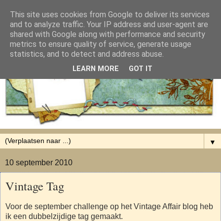
This site uses cookies from Google to deliver its services
and to analyze traffic. Your IP address and user-agent are
shared with Google along with performance and security
metrics to ensure quality of service, generate usage
statistics, and to detect and address abuse.
LEARN MORE
GOT IT
▼
10 september 2010
Vintage Tag
Voor de september challenge op het Vintage Affair blog heb
ik een dubbelzijdige tag gemaakt.