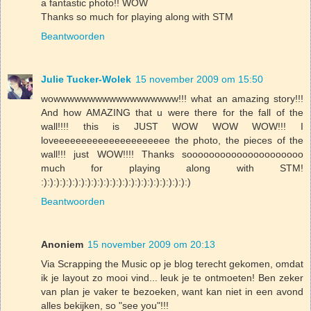
a fantastic photo!! WOW
Thanks so much for playing along with STM
Beantwoorden
Julie Tucker-Wolek
15 november 2009 om 15:50
wowwwwwwwwwwwwwwwwww!!! what an amazing story!!!
And how AMAZING that u were there for the fall of the
wall!!!! this is JUST WOW WOW WOW!!! I
loveeeeeeeeeeeeeeeeeeeee the photo, the pieces of the
wall!!! just WOW!!!! Thanks sooooooooooooooooooooo
much for playing along with STM!
:):):):):):):):):):):):):):):):):):):):):):):):)
Beantwoorden
Anoniem
15 november 2009 om 20:13
Via Scrapping the Music op je blog terecht gekomen, omdat
ik je layout zo mooi vind... leuk je te ontmoeten! Ben zeker
van plan je vaker te bezoeken, want kan niet in een avond
alles bekijken, so "see you"!!!