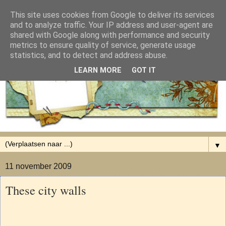
This site uses cookies from Google to deliver its services
and to analyze traffic. Your IP address and user-agent are
shared with Google along with performance and security
metrics to ensure quality of service, generate usage
statistics, and to detect and address abuse.
LEARN MORE
GOT IT
▼
11 november 2009
These city walls