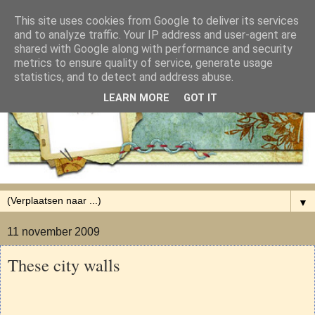
This site uses cookies from Google to deliver its services
and to analyze traffic. Your IP address and user-agent are
shared with Google along with performance and security
metrics to ensure quality of service, generate usage
statistics, and to detect and address abuse.
LEARN MORE
GOT IT
▼
11 november 2009
These city walls