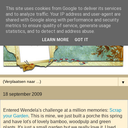
This site uses cookies from Google to deliver its services
and to analyze traffic. Your IP address and user-agent are
shared with Google along with performance and security
metrics to ensure quality of service, generate usage
statistics, and to detect and address abuse.
LEARN MORE
GOT IT
▼
18 september 2009
Entered Wendela's challenge at a million memories:
Scrap
your Garden
. This is mine, we just built a porche this spring
and have lot's of lovely bamboo, woodpulp and green
plants. It's just a small garden but we really love it. Used