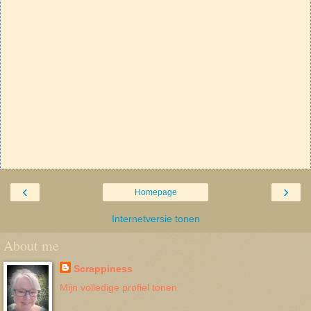
‹
›
Homepage
Internetversie tonen
About me
Scrappiness
Mijn volledige profiel tonen