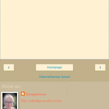
‹
›
Homepage
Internetversie tonen
About me
Scrappiness
Mijn volledige profiel tonen