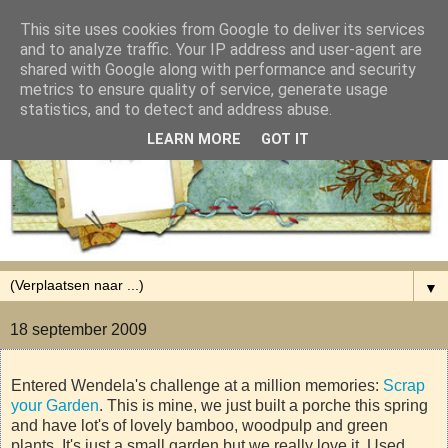
This site uses cookies from Google to deliver its services
and to analyze traffic. Your IP address and user-agent are
shared with Google along with performance and security
metrics to ensure quality of service, generate usage
statistics, and to detect and address abuse.
LEARN MORE
GOT IT
▼
18 september 2009
Entered Wendela's challenge at a million memories:
Scrap
your Garden
. This is mine, we just built a porche this spring
and have lot's of lovely bamboo, woodpulp and green
plants. It's just a small garden but we really love it. Used