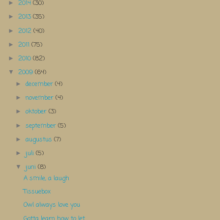
2014
(30)
►
2013
(35)
►
2012
(40)
►
2011
(75)
►
2010
(82)
►
2009
(64)
▼
december
(4)
►
november
(4)
►
oktober
(3)
►
september
(5)
►
augustus
(7)
►
juli
(5)
►
juni
(8)
▼
A smile, a laugh
Tissuebox
Owl always love you
Gotta learn how to let