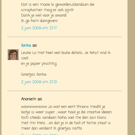
Dat is een mooie lo gewordenJolanda,en die
scrapkamer mag er ook zijn!!!
Dank je wel voor je award!
Ik ga hem doorgeven!
2 juni 2009 om 21:17
Ilonka
zei
Leuke Lo met heel veel leuke details. Je tekst vind ik
cool!
en je papier prachtig.
Groetjes Ilonka
2 juni 2009 om 21:31
Anoniem zei
wowwwwwww Jo wat een eer!! thnanx meid!!! je
lootje is weer super , waar haal je die creative ideeen
toch steeds vandaan haha voel me dan zo,n kluns
met mn titels ....en dat je in de hall of fame staat is
meer dan verdient !!! groetjes raffa