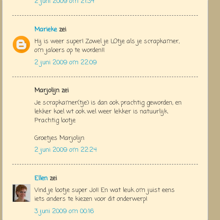
2 juni 2009 om 21:34
Marieke
zei
Hij is weer super! Zowel je LOtje als je scrapkamer,
om jaloers op te worden!!
2 juni 2009 om 22:09
Marjolijn zei
Je scrapkamer(tje) is dan ook prachtig geworden, en
lekker koel wt ook wel weer lekker is natuurlijk.
Prachtig lootje
Groetjes Marjolijn
2 juni 2009 om 22:24
Ellen
zei
Vind je lootje super Jo!! En wat leuk om juist eens
iets anders te kiezen voor dit onderwerp!
3 juni 2009 om 00:16