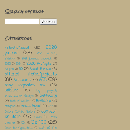
Search my blog
Categories
2020
#stayhomeecd
(18)
journal
(28)
2021 journal;
sidekick
(1)
2021 journal; sidekick;
(1)
2026 Prompts
(7)
2023
(1)
2024
(1)
60
(2)
About the sea
(5)
3d pen
(1)
altered items/projects
(81)
ATC
(39)
Art Journal
(2)
baby keepsakes box
(23)
Bellaluna
(5)
big project;
boekkaartje
scraptacular design;
(1)
(4)
Boxfolding
(2)
book of wisdom
(1)
canvas layout
(4)
bragbook
(1)
CAS
(1)
contest
Colors Combo Galore
(1)
or dare
(77)
Covid
(1)
Crops
De 100
(26)
planner
(1)
CSI
(1)
deck of me
DecemberHighlights;
(1)