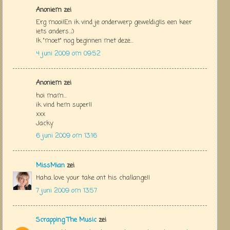
Anoniem zei
Erg mooi!En ik vind je onderwerp geweldig!Is een keer
iets anders..;)
Ik "moet" nog beginnen met deze...
4 juni 2009 om 09:52
Anoniem zei
hoi mam...
ik vind hem super!!
xxx
Jacky
6 juni 2009 om 13:16
MissMian
zei
Haha..love your take ont his challange!!
7 juni 2009 om 13:57
Scrapping The Music
zei