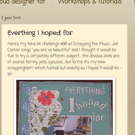
oud designer for
Workshops & Tutorials
2 juni 2009
Everthing I hoped for
Here's my take on challenge #88 at Scrapping the Music. Joe
Cocker sings "you are so beautiful" and I thought it would be
fun to try a completely differen subject.....the obvious ones are
of course family, pets, spouses....but to me it's my new
scrappingroom which turned out exactly as I hoped it would be -
lol-