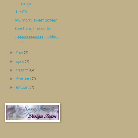
her go
JUMP!!
My mom, sweet sixteen
Everthing I hoped for
iiieeeeeeeeeeeeeekkkkkkk
ss!!
mei
(7)
►
april
(7)
►
maart
(6)
►
februari
(1)
►
januari
(7)
►