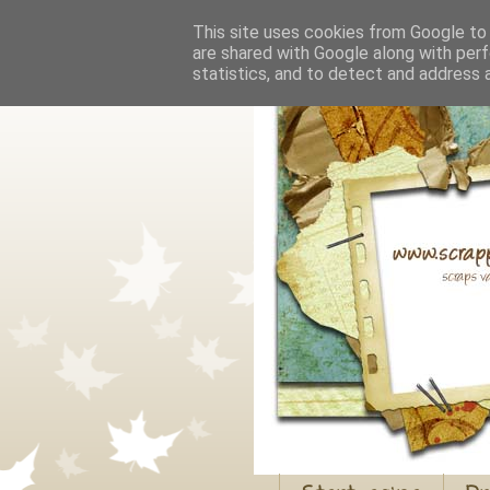
This site uses cookies from Google to d
are shared with Google along with perf
statistics, and to detect and address 