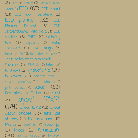
(2)
doosje
(2)
DLS
(1)
double slider
ECD
(83)
ECD kaart
kaart
(1)
(21)
ECD kaart; Bellaluna;
(2)
ECD planner
(52)
ECD
Planner Retreat
(5)
ECD
seizoenplanner; Vita Nova
(4)
ECD
sidekick
(6)
EHBO
(4)
exploding
box;
(3)
Faded
expositie
(1)
Treasures
(4)
Fave things
(6)
favorites 2012
(1)
favorites of Jacky
(1)
featured/winner/honorable
mention
(17)
foto's
(5)
Filefolder
(1)
graphic 45
(34)
Fotokaart
(2)
halloween
(14)
herman brood
(1)
Hidden paperclips
(1)
iris shutter
(1)
kaart
(80)
junk journal
(1)
Keepsakes by Esther
(2)
kerst
layout 12"x12"
(6)
(174)
layout 12x12
(19)
layout
diecut shaped
(13)
let's get
shabby
(14)
Maandplanner
(10)
Manus
(5)
mason jar
maritiem
(1)
minialbum
(3)
Midas
(6)
(59)
Musical
Mixed Media
(1)