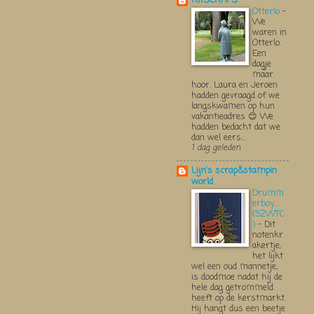
KITSCRAPS
Otterlo
-
We
waren in
Otterlo.
Een
dagje
maar
hoor. Laura en Jeroen
hadden gevraagd of we
langskwamen op hun
vakantieadres 😊 We
hadden bedacht dat we
dan wel eers...
1 dag geleden
Lijn's scrap&stampin
world
Drumm
erboy....
(52WTC
)
-
Dit
notenkr
akertje,
het lijkt
wel een oud mannetje,
is doodmoe nadat hij de
hele dag getrommeld
heeft op de kerstmarkt.
Hij hangt dus een beetje