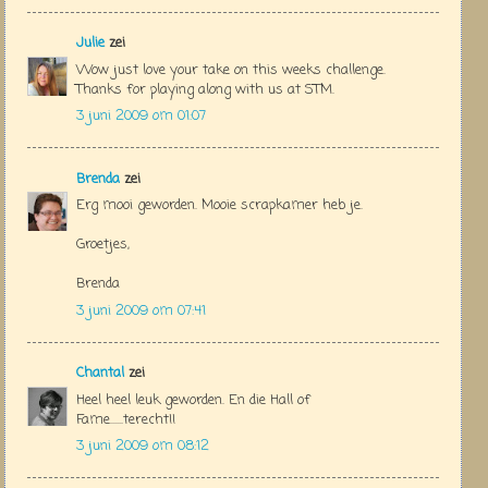
Julie
zei
Wow just love your take on this weeks challenge.
Thanks for playing along with us at STM.
3 juni 2009 om 01:07
Brenda
zei
Erg mooi geworden. Mooie scrapkamer heb je.
Groetjes,
Brenda
3 juni 2009 om 07:41
Chantal
zei
Heel heel leuk geworden. En die Hall of
Fame......terecht!!
3 juni 2009 om 08:12