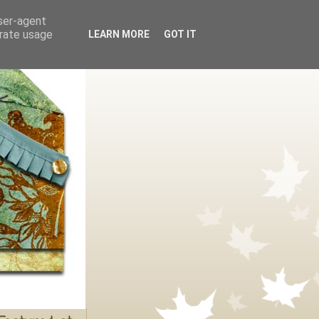
user-agent
erate usage
LEARN MORE
GOT IT