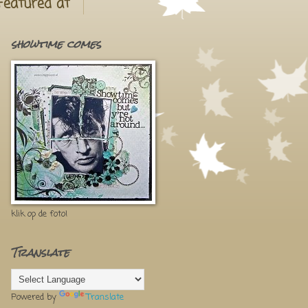
Featured at
showtime comes
klik op de foto!
Translate
Powered by
Translate