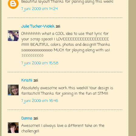
Beautiful layout! Thanks for planing along this week!
7 juni 2009 om 14:24
Julie Tucker-Wolek
zei
Ohhhhhhh what a COOL idea to use that lyric for
your scrap space!! I LOVEEEEEEEEEEEEEEEEEEE
it!!!!!! BEAUTIFUL colors, photos and design!!! Thanks
soooooooooooooooo MUCH for playing along with us!
:):):):):):):):):):):):)
7 juni 2009 om 15:58
Kristii
zei
Absolutely awesome work this week!!! Your design is
fantastic!!! Thanks for joining in the fun at STM!!!
7 juni 2009 om 16:46
Donna
zei
Awesome!! I always love a different take on the
challenge!!