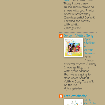
Attic
-
Hello Sweeties,
Today, I have a new
mixed-media canvas to
share with you. Photo:
@ArtHouseWhimsy
(Quintessential Serie 4)
I primed the canvas
with whit...
1 jaar geleden
Scrap It With a Song
April
Challeng
e -
Second
Reveal
-
Hello
friends
of Scrap It With A Song
Challenge Blog. It is
with great sadness
that we are going to
close down Scrap It
With A Song. This will
be the las...
9 jaar geleden
Let's get shabby
Let's
Get Arty