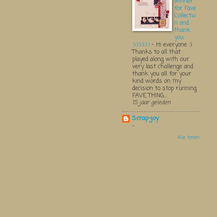
winner
for Fave
Collectio
n and
thank
you
:):):):):):)
-
Hi everyone :)
Thanks to all that
played along with our
very last challenge and
thank you all for your
kind words on my
decision to stop running
FAVE THING...
15 jaar geleden
Scrap-joy
-
Alle tonen