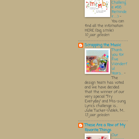
Challeng
e #68
Reminde
r.....:)
-
You can
find all the infomation
HERE (big smile)
10 jaar geleden
Scrapping the Music
Thank
you for
Five
Wonderf
ul
Years...
-
The
design team has voted
and we have decided
that the winner of our
very special "Try
Everyday" and Mis-sung
Lyrics challenge is...
Julie Tucker-Wolek, M...
13 jaar geleden
These Are a Few of My
Favorite Things
Our