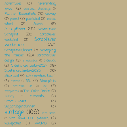
Adventures
(3)
neverending
layout
(2)
personal challenge
(1)
Planner Essentials
(10)
pop-up
(7)
project
(2)
published
(2)
reveal
wheel
(2)
ScoWo
(5)
Scrapfever
(91)
Scrapfever
Scrapkit
(20)
Scrapfever
Scrapfever
weekeind
(3)
workshop
(37)
Scrapfever;kaart
(7)
scrapping
the music
(20)
scraptacular
design
(2)
sidekick
shadowbox
(1)
Sidekicksaturday2024
(19)
(2)
Sidekicksaturday2025
(16)
slidercard
(4)
spinnerwheel kaart
(5)
SSL
(2)
Stampéria
spread
(1)
(2)
tag
(2)
Stampin' Up
(1)
The Color Room
(7)
templates
(1)
tutorials;
(7)
Tiffany
(1)
uitschuifkaart
(3)
Verjaardagenplanner
(3)
vintage
(106)
Vita Nova
Vita Nova; ECD planner;
(2)
(1)
WCMD
(7)
wavepocket
(4)