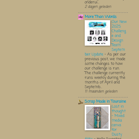
onderui...
2 dagen geleden
More Than Words
Our New
2025
Challeng
e and
Design
Team
Septem
ber Update
-
As per our
previous post, we made
some changes to how
our challenge is run.
The challenge currently
runs weekly during the
months of April and
Septemb...
11 maanden geleden
Scrap Made in Touraine
Lost in
thought
- Mixed
media
canva
for
Dusty