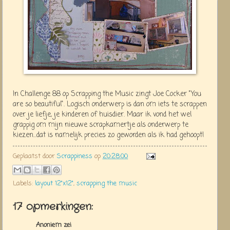
In Challenge 88 op Scrapping the Music zingt Joe Cocker "You
are so beautiful". Logisch onderwerp is dan om iets te scrappen
over je liefje, je kinderen of huisdier. Maar ik vond het wel
grappig om mijn nieuwe scrapkamertje als onderwerp te
kiezen...dat is namelijk precies zo geworden als ik had gehoopt!
Geplaatst door
Scrappiness
op
20:28:00
Labels:
layout 12"x12"
,
scrapping the music
17 opmerkingen:
Anoniem zei