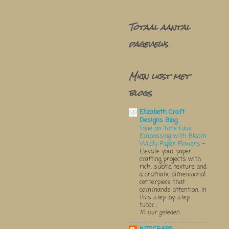
Totaal aantal
pageviews
Mijn lijst met
blogs
Elizabeth Craft
Designs Blog
Tone-on-Tone Faux
Embossing with Bloom
Wildly Paper Flowers
-
Elevate your paper
crafting projects with
rich, subtle texture and
a dramatic dimensional
centerpiece that
commands attention. In
this step-by-step
tutor...
10 uur geleden