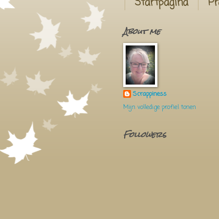
Startpagina
Pr
About me
Scrappiness
Mijn volledige profiel tonen
Followers