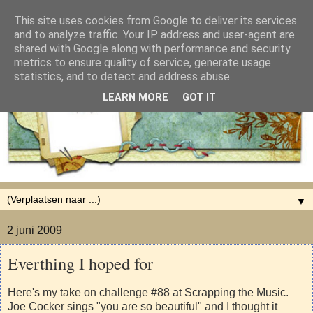
This site uses cookies from Google to deliver its services
and to analyze traffic. Your IP address and user-agent are
shared with Google along with performance and security
metrics to ensure quality of service, generate usage
statistics, and to detect and address abuse.
LEARN MORE
GOT IT
▼
2 juni 2009
Everthing I hoped for
Here's my take on challenge #88 at Scrapping the Music.
Joe Cocker sings "you are so beautiful" and I thought it