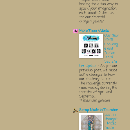
looking for a fun way to
spark your imagination
each month? Join us
for our *Monthl...
6 dagen geleden
More Than Words
Our New
2025
Challeng
e and
Design
Team
Septem
ber Update
-
As per our
previous post, we made
some changes to how
our challenge is run.
The challenge currently
runs weekly during the
months of April and
Septemb...
11 maanden geleden
Scrap Made in Touraine
Lost in
thought
- Mixed
media