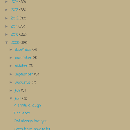
2014
(30)
►
2013
(35)
►
2012
(40)
►
2011
(75)
►
2010
(82)
►
2009
(64)
▼
december
(4)
►
november
(4)
►
oktober
(3)
►
september
(5)
►
augustus
(7)
►
juli
(5)
►
juni
(8)
▼
A smile, a laugh
Tissuebox
Owl always love you
Gotta learn how to let