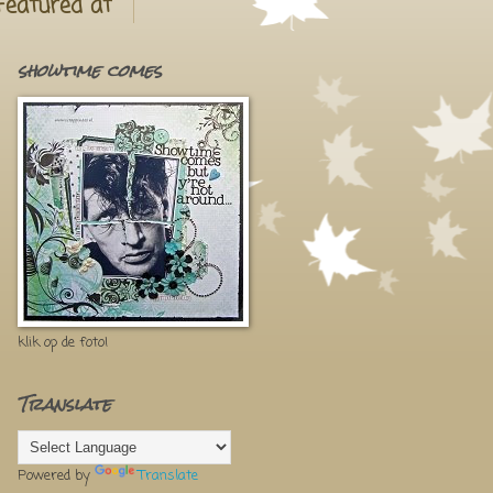
Featured at
showtime comes
klik op de foto!
Translate
Powered by
Translate