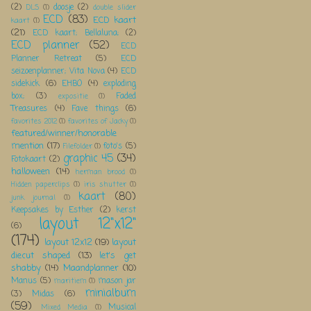
(2)
doosje
(2)
DLS
(1)
double slider
ECD
(83)
ECD kaart
kaart
(1)
(21)
ECD kaart; Bellaluna;
(2)
ECD planner
(52)
ECD
Planner Retreat
(5)
ECD
seizoenplanner; Vita Nova
(4)
ECD
sidekick
(6)
EHBO
(4)
exploding
box;
(3)
Faded
expositie
(1)
Treasures
(4)
Fave things
(6)
favorites 2012
(1)
favorites of Jacky
(1)
featured/winner/honorable
mention
(17)
foto's
(5)
Filefolder
(1)
graphic 45
(34)
Fotokaart
(2)
halloween
(14)
herman brood
(1)
Hidden paperclips
(1)
iris shutter
(1)
kaart
(80)
junk journal
(1)
Keepsakes by Esther
(2)
kerst
layout 12"x12"
(6)
(174)
layout 12x12
(19)
layout
diecut shaped
(13)
let's get
shabby
(14)
Maandplanner
(10)
Manus
(5)
mason jar
maritiem
(1)
minialbum
(3)
Midas
(6)
(59)
Musical
Mixed Media
(1)