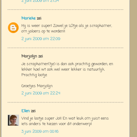
2 juni 2009 om 21:34
Marieke
zei
Hij is weer super! Zowel je LOtje als je scrapkamer,
om jaloers op te worden!!
2 juni 2009 om 22:09
Marjolijn zei
Je scrapkamer(tje) is dan ook prachtig geworden, en
lekker koel wt ook wel weer lekker is natuurlijk.
Prachtig lootje
Groetjes Marjolijn
2 juni 2009 om 22:24
Ellen
zei
Vind je lootje super Jo!! En wat leuk om juist eens
iets anders te kiezen voor dit onderwerp!
3 juni 2009 om 00:16