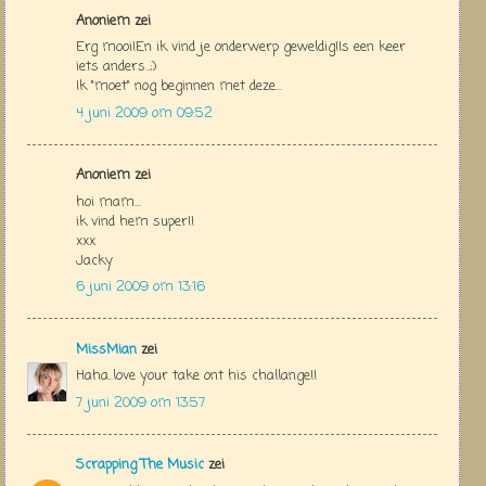
Anoniem zei
Erg mooi!En ik vind je onderwerp geweldig!Is een keer
iets anders..;)
Ik "moet" nog beginnen met deze...
4 juni 2009 om 09:52
Anoniem zei
hoi mam...
ik vind hem super!!
xxx
Jacky
6 juni 2009 om 13:16
MissMian
zei
Haha..love your take ont his challange!!
7 juni 2009 om 13:57
Scrapping The Music
zei