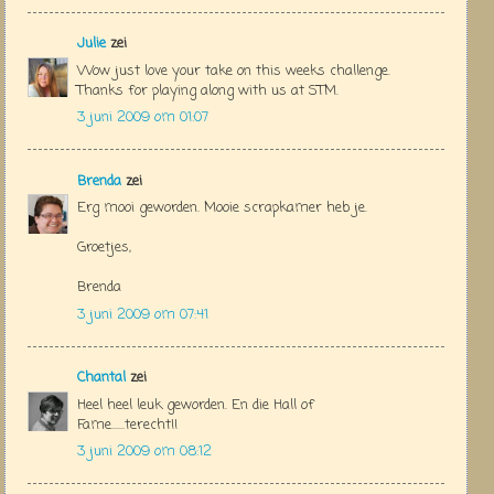
Julie
zei
Wow just love your take on this weeks challenge.
Thanks for playing along with us at STM.
3 juni 2009 om 01:07
Brenda
zei
Erg mooi geworden. Mooie scrapkamer heb je.
Groetjes,
Brenda
3 juni 2009 om 07:41
Chantal
zei
Heel heel leuk geworden. En die Hall of
Fame......terecht!!
3 juni 2009 om 08:12