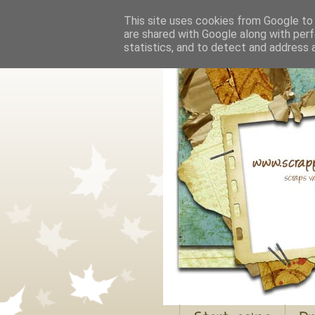
This site uses cookies from Google to d
are shared with Google along with perf
statistics, and to detect and address 