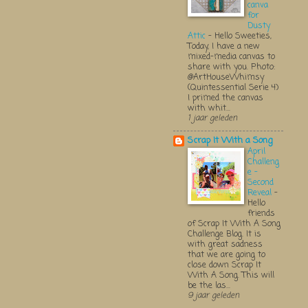
canva
for
Dusty
Attic
-
Hello Sweeties,
Today, I have a new
mixed-media canvas to
share with you. Photo:
@ArtHouseWhimsy
(Quintessential Serie 4)
I primed the canvas
with whit...
1 jaar geleden
Scrap It With a Song
April
Challeng
e -
Second
Reveal
-
Hello
friends
of Scrap It With A Song
Challenge Blog. It is
with great sadness
that we are going to
close down Scrap It
With A Song. This will
be the las...
9 jaar geleden