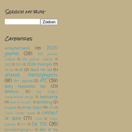
Search my blog
Categories
2020
#stayhomeecd
(18)
journal
(28)
2021 journal;
sidekick
(1)
2021 journal; sidekick;
(1)
2026 Prompts
(7)
2023
(1)
2024
(1)
60
(2)
About the sea
(5)
3d pen
(1)
altered items/projects
(81)
ATC
(39)
Art Journal
(2)
baby keepsakes box
(23)
Bellaluna
(5)
big project;
boekkaartje
scraptacular design;
(1)
(4)
Boxfolding
(2)
book of wisdom
(1)
canvas layout
(4)
bragbook
(1)
CAS
(1)
contest
Colors Combo Galore
(1)
or dare
(77)
Covid
(1)
Crops
De 100
(26)
planner
(1)
CSI
(1)
deck of me
DecemberHighlights;
(1)