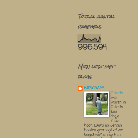
Totaal aantal
pageviews
996,594
Mijn lijst met
blogs
KITSCRAPS
Otterlo
-
We
waren in
Otterlo.
Een
dagje
maar
hoor. Laura en Jeroen
hadden gevraagd of we
langskwamen op hun