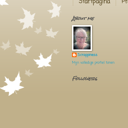
Startpagina
Pr
About me
Scrappiness
Mijn volledige profiel tonen
Followers