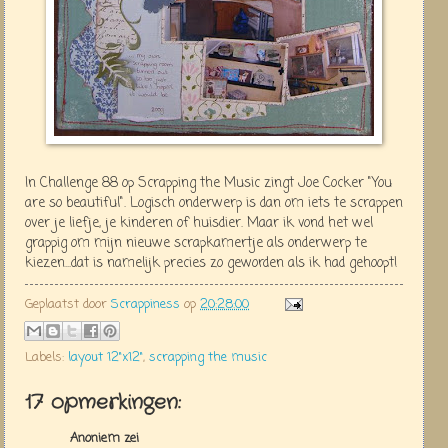
In Challenge 88 op Scrapping the Music zingt Joe Cocker "You
are so beautiful". Logisch onderwerp is dan om iets te scrappen
over je liefje, je kinderen of huisdier. Maar ik vond het wel
grappig om mijn nieuwe scrapkamertje als onderwerp te
kiezen...dat is namelijk precies zo geworden als ik had gehoopt!
Geplaatst door
Scrappiness
op
20:28:00
Labels:
layout 12"x12"
,
scrapping the music
17 opmerkingen:
Anoniem zei