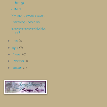
her go
JUMP!!
My mom, sweet sixteen
Everthing I hoped for
iiieeeeeeeeeeeeeekkkkkkk
ss!!
mei
(7)
►
april
(7)
►
maart
(6)
►
februari
(1)
►
januari
(7)
►