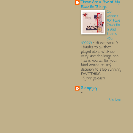
These Are a Few of My
Favorite Things
Our
winner
for Fave
Collectio
n and
thank
you
:):):):):):)
-
Hi everyone :)
Thanks to all that
played along with our
very last challenge and
thank you all for your
kind words on my
decision to stop running
FAVE THING...
15 jaar geleden
Scrap-joy
-
Alle tonen