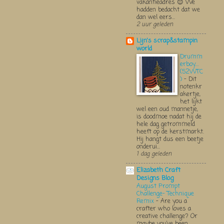
vakantieadres 😊 We
hadden bedacht dat we
dan wel eers...
2 uur geleden
Lijn's scrap&stampin
world
Drumm
erboy....
(52WTC
)
-
Dit
notenkr
akertje,
het lijkt
wel een oud mannetje,
is doodmoe nadat hij de
hele dag getrommeld
heeft op de kerstmarkt.
Hij hangt dus een beetje
onderui...
1 dag geleden
Elizabeth Craft
Designs Blog
August Prompt
Challenge- Technique
Remix
-
Are you a
crafter who loves a
creative challenge? Or
maybe you’ve been