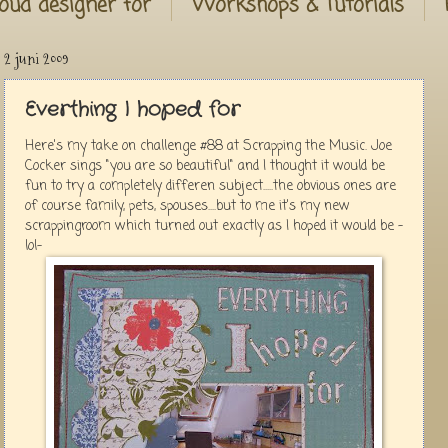
oud designer for
Workshops & Tutorials
2 juni 2009
Everthing I hoped for
Here's my take on challenge #88 at Scrapping the Music. Joe
Cocker sings "you are so beautiful" and I thought it would be
fun to try a completely differen subject.....the obvious ones are
of course family, pets, spouses....but to me it's my new
scrappingroom which turned out exactly as I hoped it would be -
lol-