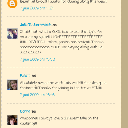
Beautiful layout! Thanks for planing along this week!
7 juni 2009 om 14:24
Julie Tucker-Wolek
zei
Ohhhhhhh what a COOL idea to use that lyric for
your scrap space!! I LOVEEEEEEEEEEEEEEEEEEE
it!!!!!! BEAUTIFUL colors, photos and design!!! Thanks
soooooooooooooooo MUCH for playing along with us!
:):):):):):):):):):):):)
7 juni 2009 om 15:58
Kristii
zei
Absolutely awesome work this week!!! Your design is
fantastic!!! Thanks for joining in the fun at STM!!!
7 juni 2009 om 16:46
Donna
zei
Awesome!! I always love a different take on the
challenge!!