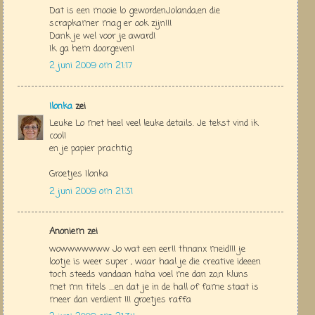
Dat is een mooie lo gewordenJolanda,en die
scrapkamer mag er ook zijn!!!
Dank je wel voor je award!
Ik ga hem doorgeven!
2 juni 2009 om 21:17
Ilonka
zei
Leuke Lo met heel veel leuke details. Je tekst vind ik
cool!
en je papier prachtig.
Groetjes Ilonka
2 juni 2009 om 21:31
Anoniem zei
wowwwwwww Jo wat een eer!! thnanx meid!!! je
lootje is weer super , waar haal je die creative ideeen
toch steeds vandaan haha voel me dan zo,n kluns
met mn titels ....en dat je in de hall of fame staat is
meer dan verdient !!! groetjes raffa