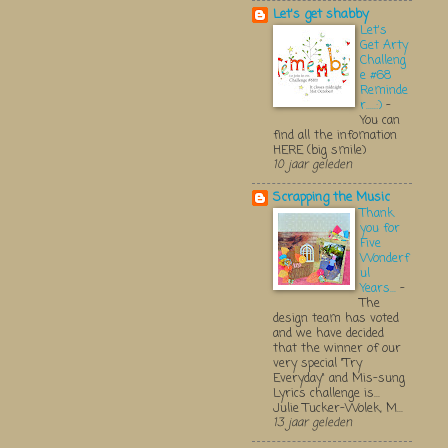
Let's get shabby
Let's
Get Arty
Challeng
e #68
Reminde
r.....:)
-
You can
find all the infomation
HERE (big smile)
10 jaar geleden
Scrapping the Music
Thank
you for
Five
Wonderf
ul
Years...
-
The
design team has voted
and we have decided
that the winner of our
very special "Try
Everyday" and Mis-sung
Lyrics challenge is...
Julie Tucker-Wolek, M...
13 jaar geleden