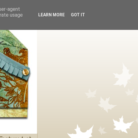
user-agent
erate usage
LEARN MORE
GOT IT