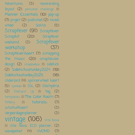
Adventures
(3)
neverending
layout
(2)
personal challenge
(1)
Planner Essentials
(10)
pop-up
(7)
project
(2)
published
(2)
reveal
wheel
(2)
ScoWo
(5)
Scrapfever
(91)
Scrapfever
Scrapkit
(20)
Scrapfever
Scrapfever
weekeind
(3)
workshop
(37)
Scrapfever;kaart
(7)
scrapping
the music
(20)
scraptacular
design
(2)
sidekick
shadowbox
(1)
Sidekicksaturday2024
(19)
(2)
Sidekicksaturday2025
(16)
slidercard
(4)
spinnerwheel kaart
(5)
SSL
(2)
Stampéria
spread
(1)
(2)
tag
(2)
Stampin' Up
(1)
The Color Room
(7)
templates
(1)
tutorials;
(7)
Tiffany
(1)
uitschuifkaart
(3)
Verjaardagenplanner
(3)
vintage
(106)
Vita Nova
Vita Nova; ECD planner;
(2)
(1)
WCMD
(7)
wavepocket
(4)