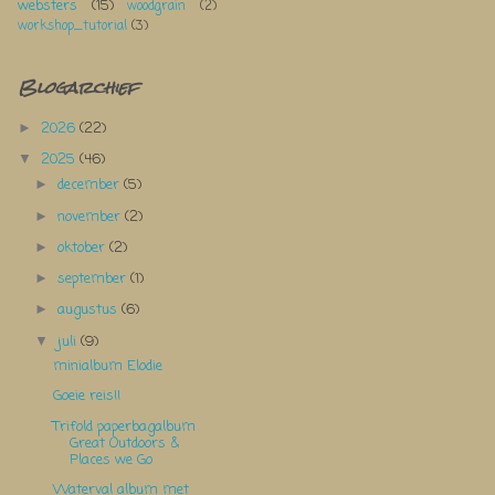
websters
(15)
woodgrain
(2)
workshop_tutorial
(3)
Blogarchief
2026
(22)
►
2025
(46)
▼
december
(5)
►
november
(2)
►
oktober
(2)
►
september
(1)
►
augustus
(6)
►
juli
(9)
▼
minialbum Elodie
Goeie reis!!
Trifold paperbagalbum
Great Outdoors &
Places we Go
Waterval album met