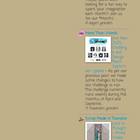
looking for a fun way to
spark your imagination
each month? Join us
for our *Monthl...
6 dagen geleden
More Than Words
Our New
2025
Challeng
e and
Design
Team
Septem
ber Update
-
As per our
previous post, we made
some changes to how
our challenge is run.
The challenge currently
runs weekly during the
months of April and
Septemb...
11 maanden geleden
Scrap Made in Touraine
Lost in
thought
- Mixed
media