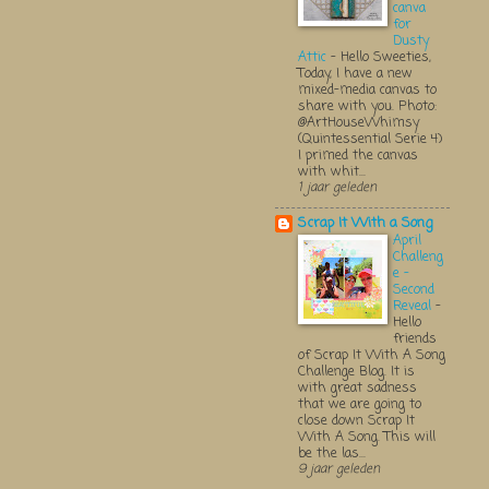
canva
for
Dusty
Attic
-
Hello Sweeties,
Today, I have a new
mixed-media canvas to
share with you. Photo:
@ArtHouseWhimsy
(Quintessential Serie 4)
I primed the canvas
with whit...
1 jaar geleden
Scrap It With a Song
April
Challeng
e -
Second
Reveal
-
Hello
friends
of Scrap It With A Song
Challenge Blog. It is
with great sadness
that we are going to
close down Scrap It
With A Song. This will
be the las...
9 jaar geleden