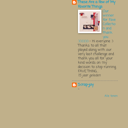
These Are a Few of My
Favorite Things
Our
winner
for Fave
Collectio
n and
thank
you
:):):):):):)
-
Hi everyone :)
Thanks to all that
played along with our
very last challenge and
thank you all for your
kind words on my
decision to stop running
FAVE THING...
15 jaar geleden
Scrap-joy
-
Alle tonen