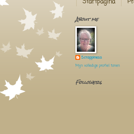
Startpagina
Pr
About me
Scrappiness
Mijn volledige profiel tonen
Followers