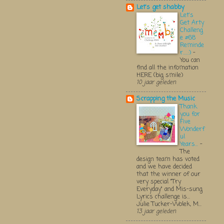
Let's get shabby
Let's
Get Arty
Challeng
e #68
Reminde
r.....:)
-
You can
find all the infomation
HERE (big smile)
10 jaar geleden
Scrapping the Music
Thank
you for
Five
Wonderf
ul
Years...
-
The
design team has voted
and we have decided
that the winner of our
very special "Try
Everyday" and Mis-sung
Lyrics challenge is...
Julie Tucker-Wolek, M...
13 jaar geleden