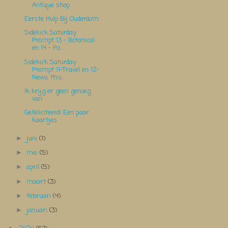
Antique shop
Eerste Hulp Bij Ouderdom
Sidekick Saturday
Prompt 13 - Botanical
en 14 - Po...
Sidekick Saturday
Prompt 11-Travel en 12-
News this...
Ik krijg er geen genoeg
van
Gefeliciteerd! Een paar
kaartjes
juni
(1)
►
mei
(5)
►
april
(5)
►
maart
(3)
►
februari
(4)
►
januari
(3)
►