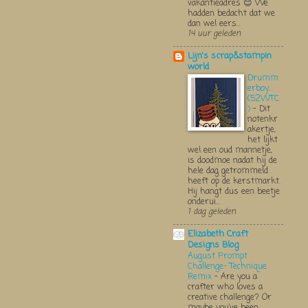
vakantieadres 😊 We
hadden bedacht dat we
dan wel eers...
14 uur geleden
Lijn's scrap&stampin
world
Drumm
erboy....
(52WTC
)
-
Dit
notenkr
akertje,
het lijkt
wel een oud mannetje,
is doodmoe nadat hij de
hele dag getrommeld
heeft op de kerstmarkt.
Hij hangt dus een beetje
onderui...
1 dag geleden
Elizabeth Craft
Designs Blog
August Prompt
Challenge- Technique
Remix
-
Are you a
crafter who loves a
creative challenge? Or
maybe you’ve been