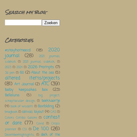
Search my blog
Categories
2020
#stayhomeecd
(18)
journal
(28)
2021 journal;
sidekick
(1)
2021 journal; sidekick;
(1)
2026 Prompts
(7)
2023
(1)
2024
(1)
60
(2)
About the sea
(5)
3d pen
(1)
altered items/projects
(81)
ATC
(39)
Art Journal
(2)
baby keepsakes box
(23)
Bellaluna
(5)
big project;
boekkaartje
scraptacular design;
(1)
(4)
Boxfolding
(2)
book of wisdom
(1)
canvas layout
(4)
bragbook
(1)
CAS
(1)
contest
Colors Combo Galore
(1)
or dare
(77)
Covid
(1)
Crops
De 100
(26)
planner
(1)
CSI
(1)
deck of me
DecemberHighlights;
(1)