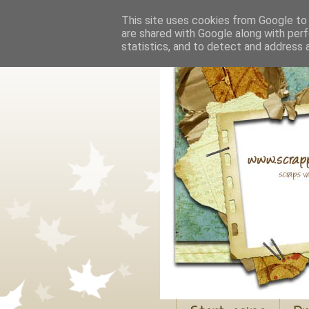
This site uses cookies from Google to d
are shared with Google along with perf
statistics, and to detect and address 