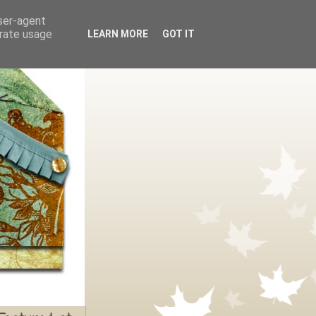
user-agent
erate usage
LEARN MORE
GOT IT