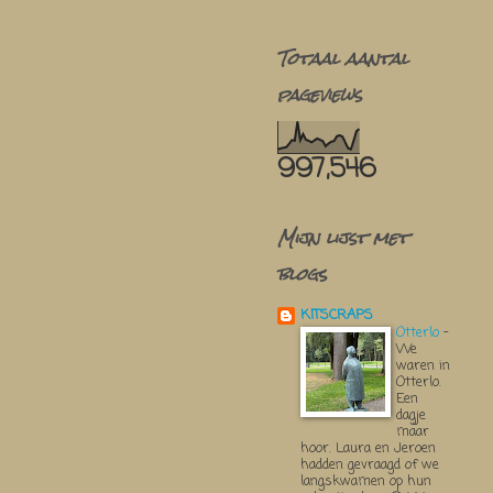
Totaal aantal
pageviews
997,546
Mijn lijst met
blogs
KITSCRAPS
Otterlo
-
We
waren in
Otterlo.
Een
dagje
maar
hoor. Laura en Jeroen
hadden gevraagd of we
langskwamen op hun