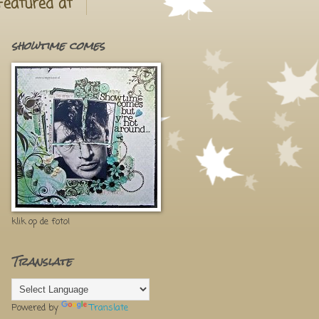
Featured at
showtime comes
klik op de foto!
Translate
Powered by
Translate