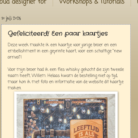
oud designer for
Workshops & Tutorials
10 juli 2025
Gefeliciteerd! Een paar kaartjes
Deze week maakte ik een kaartje voor jarige broer en een
embellishment in een geprinte kaart, voor een schattige "new
arrival"!
Voor mijn broer had ik een fles whisky gekocht die zijn tweede
naam heeft, Willem. Helaas kwam de bestelling niet op tijd,
maar kon ik met foto en informatie van de website dit kaartje
maken.