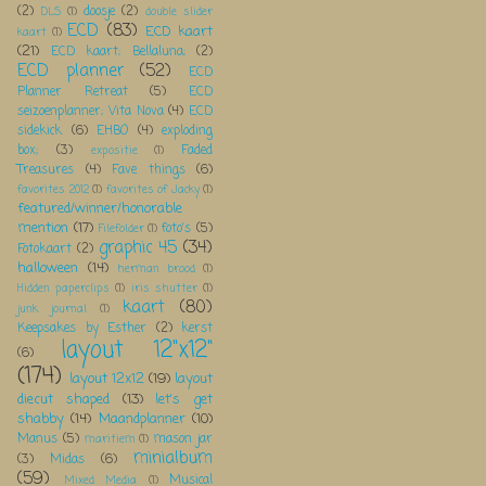
(2)
doosje
(2)
DLS
(1)
double slider
ECD
(83)
ECD kaart
kaart
(1)
(21)
ECD kaart; Bellaluna;
(2)
ECD planner
(52)
ECD
Planner Retreat
(5)
ECD
seizoenplanner; Vita Nova
(4)
ECD
sidekick
(6)
EHBO
(4)
exploding
box;
(3)
Faded
expositie
(1)
Treasures
(4)
Fave things
(6)
favorites 2012
(1)
favorites of Jacky
(1)
featured/winner/honorable
mention
(17)
foto's
(5)
Filefolder
(1)
graphic 45
(34)
Fotokaart
(2)
halloween
(14)
herman brood
(1)
Hidden paperclips
(1)
iris shutter
(1)
kaart
(80)
junk journal
(1)
Keepsakes by Esther
(2)
kerst
layout 12"x12"
(6)
(174)
layout 12x12
(19)
layout
diecut shaped
(13)
let's get
shabby
(14)
Maandplanner
(10)
Manus
(5)
mason jar
maritiem
(1)
minialbum
(3)
Midas
(6)
(59)
Musical
Mixed Media
(1)