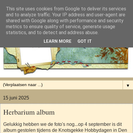
This site uses cookies from Google to deliver its services
and to analyze traffic. Your IP address and user-agent are
shared with Google along with performance and security
metrics to ensure quality of service, generate usage
statistics, and to detect and address abuse.
LEARN MORE
GOT IT
▼
15 juni 2025
Herbarium album
Gelukkig hebben we de foto's nog...op 4 september is dit
album gestolen tijdens de Knotsgekke Hobbydagen in Den