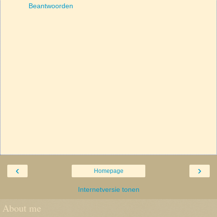
Beantwoorden
‹
›
Homepage
Internetversie tonen
About me