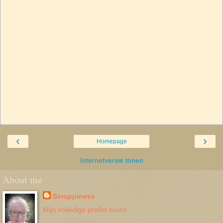
‹
›
Homepage
Internetversie tonen
About me
Scrappiness
Mijn volledige profiel tonen