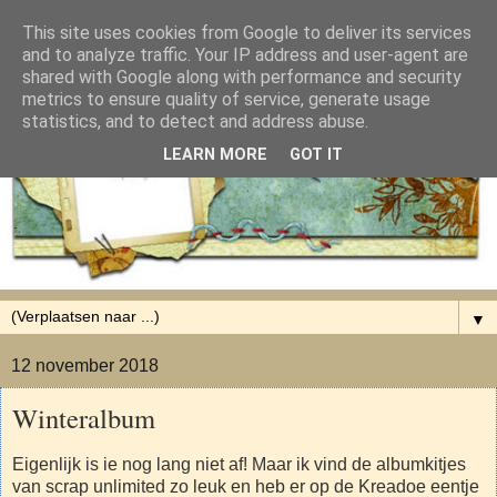
This site uses cookies from Google to deliver its services
and to analyze traffic. Your IP address and user-agent are
shared with Google along with performance and security
metrics to ensure quality of service, generate usage
statistics, and to detect and address abuse.
LEARN MORE
GOT IT
▼
12 november 2018
Winteralbum
Eigenlijk is ie nog lang niet af! Maar ik vind de albumkitjes
van scrap unlimited zo leuk en heb er op de Kreadoe eentje