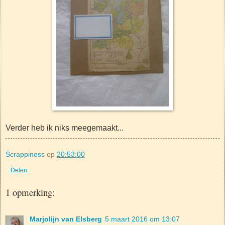
Verder heb ik niks meegemaakt...
Scrappiness
op
20:53:00
Delen
1 opmerking:
Marjolijn van Elsberg
5 maart 2016 om 13:07