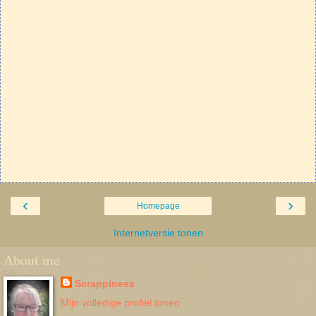
‹
›
Homepage
Internetversie tonen
About me
Scrappiness
Mijn volledige profiel tonen