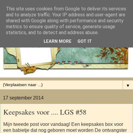
This site uses cookies from Google to deliver its services
and to analyze traffic. Your IP address and user-agent are
shared with Google along with performance and security
metrics to ensure quality of service, generate usage
statistics, and to detect and address abuse.
LEARN MORE
GOT IT
▼
17 september 2014
Keepsakes voor .... LGS #58
Mijn tweede post voor vandaag! Een keepsakes box voor
een babietje dat nog geboren moet worden De ontvangster