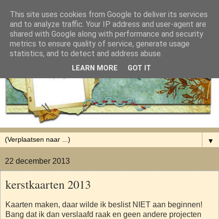
This site uses cookies from Google to deliver its services
and to analyze traffic. Your IP address and user-agent are
shared with Google along with performance and security
metrics to ensure quality of service, generate usage
statistics, and to detect and address abuse.
LEARN MORE
GOT IT
▼
22 december 2013
kerstkaarten 2013
Kaarten maken, daar wilde ik beslist NIET aan beginnen!
Bang dat ik dan verslaafd raak en geen andere projecten