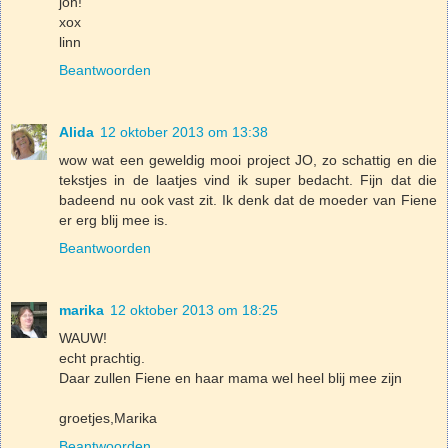
joh!
xox
linn
Beantwoorden
Alida
12 oktober 2013 om 13:38
wow wat een geweldig mooi project JO, zo schattig en die
tekstjes in de laatjes vind ik super bedacht. Fijn dat die
badeend nu ook vast zit. Ik denk dat de moeder van Fiene
er erg blij mee is.
Beantwoorden
marika
12 oktober 2013 om 18:25
WAUW!
echt prachtig.
Daar zullen Fiene en haar mama wel heel blij mee zijn
groetjes,Marika
Beantwoorden