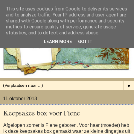
This site uses cookies from Google to deliver its services
and to analyze traffic. Your IP address and user-agent are
shared with Google along with performance and security
metrics to ensure quality of service, generate usage
statistics, and to detect and address abuse.
LEARN MORE
GOT IT
▼
11 oktober 2013
Keepsakes box voor Fiene
Afgelopen zomer is Fiene geboren. Voor haar (moeder) heb
ik deze keepsakes box gemaakt waar ze kleine dingetjes uit