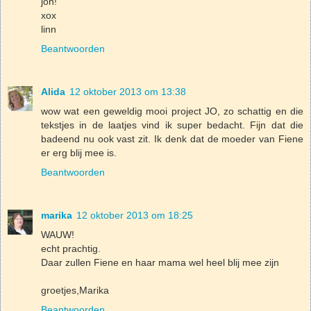
joh!
xox
linn
Beantwoorden
Alida
12 oktober 2013 om 13:38
wow wat een geweldig mooi project JO, zo schattig en die
tekstjes in de laatjes vind ik super bedacht. Fijn dat die
badeend nu ook vast zit. Ik denk dat de moeder van Fiene
er erg blij mee is.
Beantwoorden
marika
12 oktober 2013 om 18:25
WAUW!
echt prachtig.
Daar zullen Fiene en haar mama wel heel blij mee zijn
groetjes,Marika
Beantwoorden