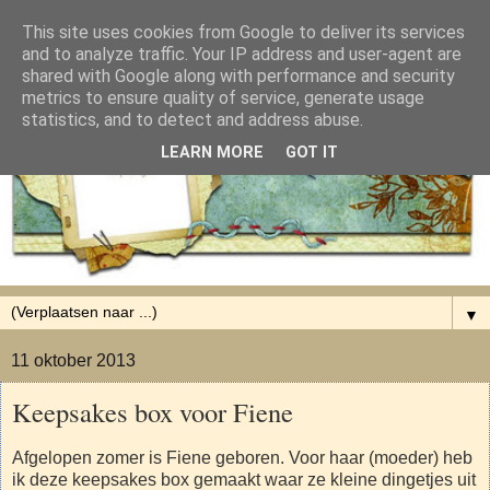
This site uses cookies from Google to deliver its services
and to analyze traffic. Your IP address and user-agent are
shared with Google along with performance and security
metrics to ensure quality of service, generate usage
statistics, and to detect and address abuse.
LEARN MORE
GOT IT
▼
11 oktober 2013
Keepsakes box voor Fiene
Afgelopen zomer is Fiene geboren. Voor haar (moeder) heb
ik deze keepsakes box gemaakt waar ze kleine dingetjes uit