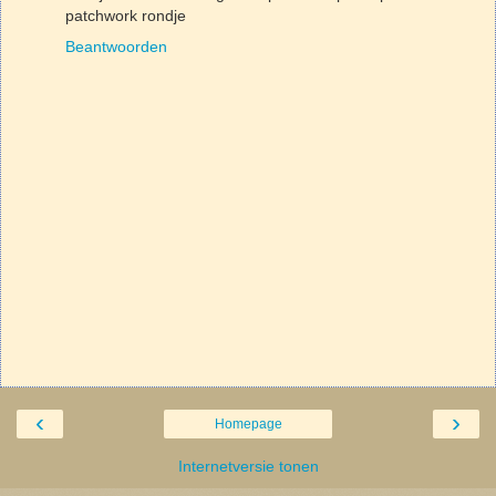
patchwork rondje
Beantwoorden
‹
›
Homepage
Internetversie tonen