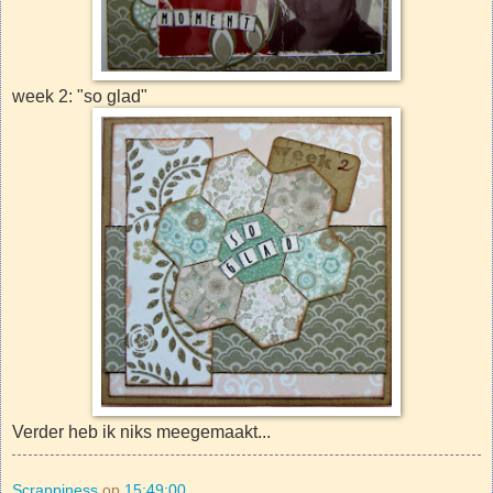
week 2: "so glad"
Verder heb ik niks meegemaakt...
Scrappiness
op
15:49:00