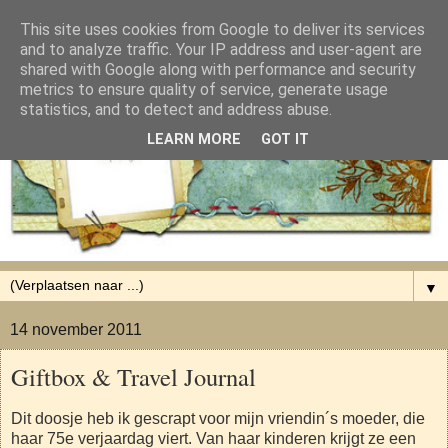
This site uses cookies from Google to deliver its services
and to analyze traffic. Your IP address and user-agent are
shared with Google along with performance and security
metrics to ensure quality of service, generate usage
statistics, and to detect and address abuse.
LEARN MORE
GOT IT
▼
14 november 2011
Giftbox & Travel Journal
Dit doosje heb ik gescrapt voor mijn vriendin´s moeder, die
haar 75e verjaardag viert. Van haar kinderen krijgt ze een