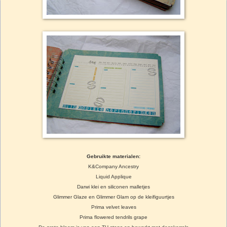
Gebruikte materialen:
K&Company Ancestry
Liquid Applique
Darwi klei en siliconen malletjes
Glimmer Glaze en Glimmer Glam op de kleifiguurtjes
Prima velvet leaves
Prima flowered tendrils grape