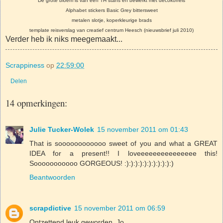
De grote bloem is van een TH stans en bewerkt met decokorrels
Alphabet stickers Basic Grey bittersweet
metalen slotje, koperkleurige brads
template reisverslag van creatief centrum Heesch (nieuwsbrief juli 2010)
Verder heb ik niks meegemaakt...
Scrappiness
op
22:59:00
Delen
14 opmerkingen:
Julie Tucker-Wolek
15 november 2011 om 01:43
That is soooooooooooo sweet of you and what a GREAT
IDEA for a present!! I loveeeeeeeeeeeeeee this!
Sooooooooooo GORGEOUS! :):):):):):):):):):):)
Beantwoorden
scrapdictive
15 november 2011 om 06:59
Ontzettend leuk geworden, Jo.