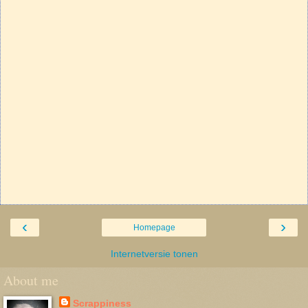
‹
›
Homepage
Internetversie tonen
About me
Scrappiness