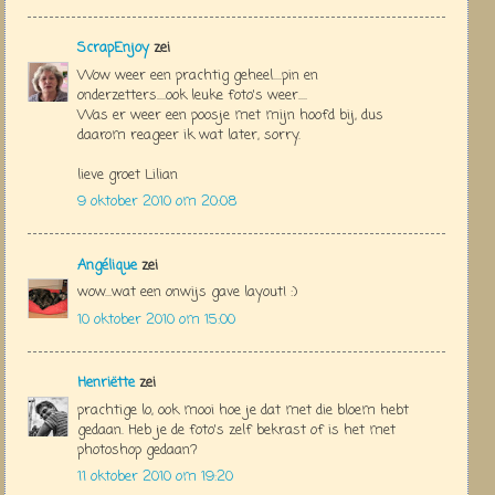
ScrapEnjoy
zei
Wow weer een prachtig geheel....pin en
onderzetters....ook leuke foto's weer....
Was er weer een poosje met mijn hoofd bij, dus
daarom reageer ik wat later, sorry.
lieve groet Lilian
9 oktober 2010 om 20:08
Angélique
zei
wow...wat een onwijs gave layout! :)
10 oktober 2010 om 15:00
Henriëtte
zei
prachtige lo, ook mooi hoe je dat met die bloem hebt
gedaan. Heb je de foto's zelf bekrast of is het met
photoshop gedaan?
11 oktober 2010 om 19:20