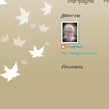
Startpagina
Pr
About me
Scrappiness
Mijn volledige profiel tonen
Followers