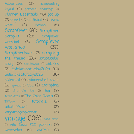
Adventures
(3)
neverending
layout
(2)
personal challenge
(1)
Planner Essentials
(10)
pop-up
(7)
project
(2)
published
(2)
reveal
wheel
(2)
ScoWo
(5)
Scrapfever
(91)
Scrapfever
Scrapkit
(20)
Scrapfever
Scrapfever
weekeind
(3)
workshop
(37)
Scrapfever;kaart
(7)
scrapping
the music
(20)
scraptacular
design
(2)
sidekick
shadowbox
(1)
Sidekicksaturday2024
(19)
(2)
Sidekicksaturday2025
(16)
slidercard
(4)
spinnerwheel kaart
(5)
SSL
(2)
Stampéria
spread
(1)
(2)
tag
(2)
Stampin' Up
(1)
The Color Room
(7)
templates
(1)
tutorials;
(7)
Tiffany
(1)
uitschuifkaart
(3)
Verjaardagenplanner
(3)
vintage
(106)
Vita Nova
Vita Nova; ECD planner;
(2)
(1)
WCMD
(7)
wavepocket
(4)