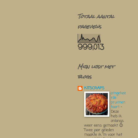
Totaal aantal
pageviews
999,013
Mijn lijst met
blogs
KITSCRAPS
omgekee
rde
pruimen
taart
-
Deze
heb ik
onlangs
weer eens gemaakt 😉
Twee jaar geleden
maakte ik ‘m voor het