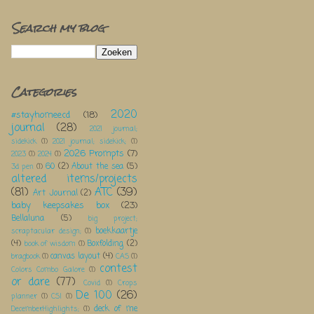
Search my blog
Categories
2020
#stayhomeecd
(18)
journal
(28)
2021 journal;
sidekick
(1)
2021 journal; sidekick;
(1)
2026 Prompts
(7)
2023
(1)
2024
(1)
60
(2)
About the sea
(5)
3d pen
(1)
altered items/projects
(81)
ATC
(39)
Art Journal
(2)
baby keepsakes box
(23)
Bellaluna
(5)
big project;
boekkaartje
scraptacular design;
(1)
(4)
Boxfolding
(2)
book of wisdom
(1)
canvas layout
(4)
bragbook
(1)
CAS
(1)
contest
Colors Combo Galore
(1)
or dare
(77)
Covid
(1)
Crops
De 100
(26)
planner
(1)
CSI
(1)
deck of me
DecemberHighlights;
(1)