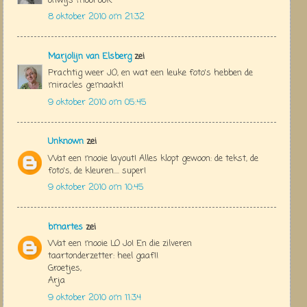
onwijs mooi ook.
8 oktober 2010 om 21:32
Marjolijn van Elsberg
zei
Prachtig weer JO, en wat een leuke foto's hebben de
miracles gemaakt!
9 oktober 2010 om 05:45
Unknown
zei
Wat een mooie layout! Alles klopt gewoon: de tekst, de
foto's, de kleuren.... super!
9 oktober 2010 om 10:45
bmartes
zei
Wat een mooie LO Jo! En die zilveren
taartonderzetter: heel gaaf!!
Groetjes,
Arja
9 oktober 2010 om 11:34