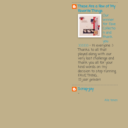
These Are a Few of My
Favorite Things
Our
winner
for Fave
Collectio
n and
thank
you
:):):):):):)
-
Hi everyone :)
Thanks to all that
played along with our
very last challenge and
thank you all for your
kind words on my
decision to stop running
FAVE THING...
15 jaar geleden
Scrap-joy
-
Alle tonen