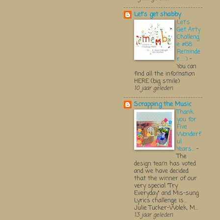
Let's get shabby
Let's
Get Arty
Challeng
e #68
Reminde
r.....:)
-
You can
find all the infomation
HERE (big smile)
10 jaar geleden
Scrapping the Music
Thank
you for
Five
Wonderf
ul
Years...
-
The
design team has voted
and we have decided
that the winner of our
very special "Try
Everyday" and Mis-sung
Lyrics challenge is...
Julie Tucker-Wolek, M...
13 jaar geleden