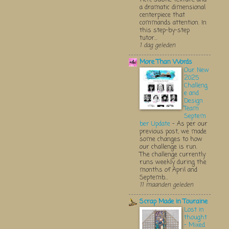
a dramatic dimensional
centerpiece that
commands attention. In
this step-by-step
tutor...
1 dag geleden
More Than Words
Our New
2025
Challeng
e and
Design
Team
Septem
ber Update
-
As per our
previous post, we made
some changes to how
our challenge is run.
The challenge currently
runs weekly during the
months of April and
Septemb...
11 maanden geleden
Scrap Made in Touraine
Lost in
thought
- Mixed