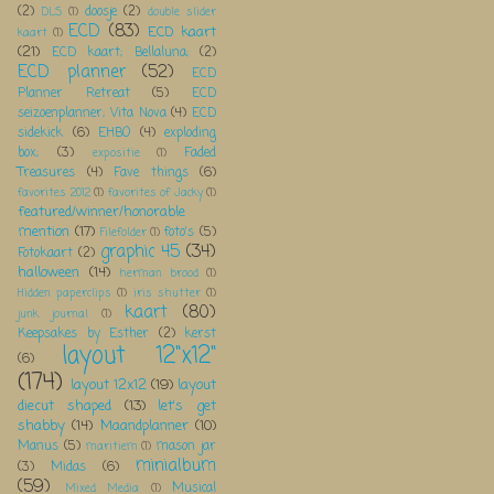
(2)
doosje
(2)
DLS
(1)
double slider
ECD
(83)
ECD kaart
kaart
(1)
(21)
ECD kaart; Bellaluna;
(2)
ECD planner
(52)
ECD
Planner Retreat
(5)
ECD
seizoenplanner; Vita Nova
(4)
ECD
sidekick
(6)
EHBO
(4)
exploding
box;
(3)
Faded
expositie
(1)
Treasures
(4)
Fave things
(6)
favorites 2012
(1)
favorites of Jacky
(1)
featured/winner/honorable
mention
(17)
foto's
(5)
Filefolder
(1)
graphic 45
(34)
Fotokaart
(2)
halloween
(14)
herman brood
(1)
Hidden paperclips
(1)
iris shutter
(1)
kaart
(80)
junk journal
(1)
Keepsakes by Esther
(2)
kerst
layout 12"x12"
(6)
(174)
layout 12x12
(19)
layout
diecut shaped
(13)
let's get
shabby
(14)
Maandplanner
(10)
Manus
(5)
mason jar
maritiem
(1)
minialbum
(3)
Midas
(6)
(59)
Musical
Mixed Media
(1)