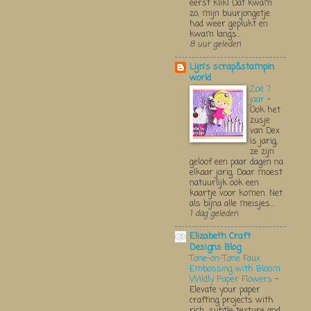
eerst klik! Dat kwam
zo, mijn buurjongetje
had weer geplukt en
kwam langs...
8 uur geleden
Lijn's scrap&stampin
world
Zoë 7
jaar
-
Ook het
zusje
van Dex
is jarig,
ze zijn
geloof een paar dagen na
elkaar jarig. Daar moest
natuurlijk ook een
kaartje voor komen. Net
als bijna alle meisjes...
1 dag geleden
Elizabeth Craft
Designs Blog
Tone-on-Tone Faux
Embossing with Bloom
Wildly Paper Flowers
-
Elevate your paper
crafting projects with
rich, subtle texture and