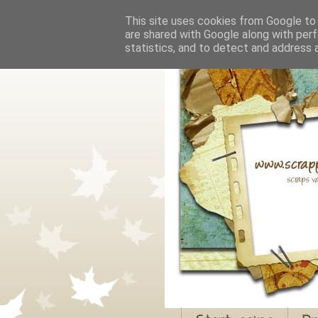
This site uses cookies from Google to d
are shared with Google along with perf
statistics, and to detect and address 