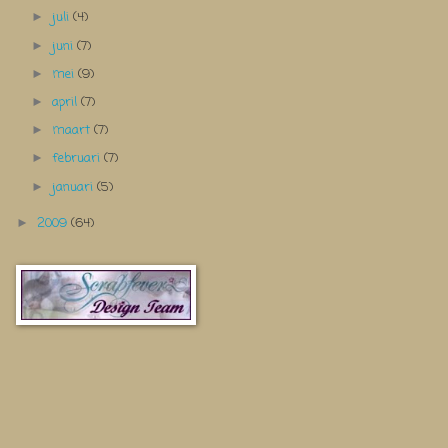
juli
(4)
►
juni
(7)
►
mei
(9)
►
april
(7)
►
maart
(7)
►
februari
(7)
►
januari
(5)
►
2009
(64)
►