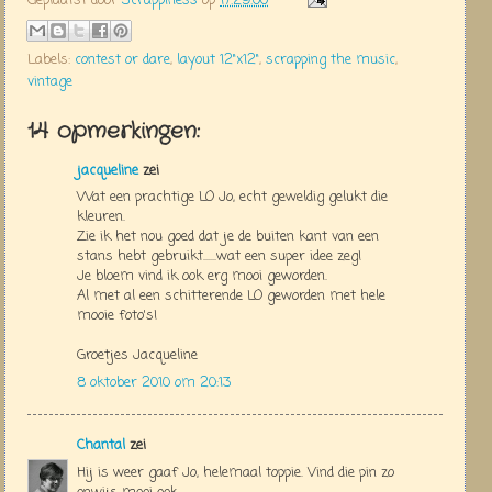
Geplaatst door
Scrappiness
op
17:29:00
Labels:
contest or dare
,
layout 12"x12"
,
scrapping the music
,
vintage
14 opmerkingen:
jacqueline
zei
Wat een prachtige LO Jo, echt geweldig gelukt die
kleuren.
Zie ik het nou goed dat je de buiten kant van een
stans hebt gebruikt......wat een super idee zeg!
Je bloem vind ik ook erg mooi geworden.
Al met al een schitterende LO geworden met hele
mooie foto's!
Groetjes Jacqueline
8 oktober 2010 om 20:13
Chantal
zei
Hij is weer gaaf Jo, helemaal toppie. Vind die pin zo