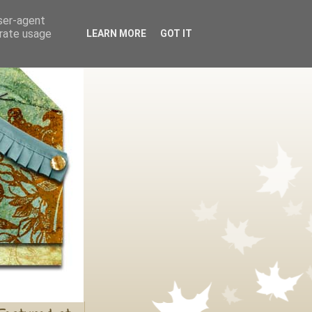
user-agent
erate usage
LEARN MORE
GOT IT