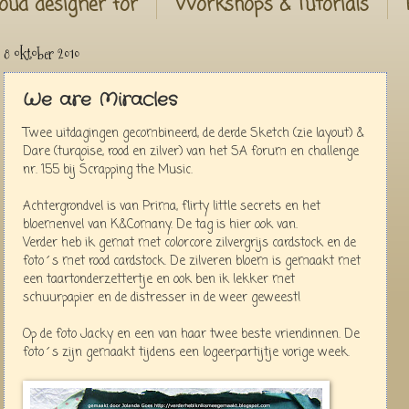
oud designer for
Workshops & Tutorials
8 oktober 2010
We are Miracles
Twee uitdagingen gecombineerd, de derde Sketch (zie layout) &
Dare (turqoise, rood en zilver) van het SA forum en challenge
nr. 155 bij Scrapping the Music.
Achtergrondvel is van Prima, flirty little secrets en het
bloemenvel van K&Comany. De tag is hier ook van.
Verder heb ik gemat met colorcore zilvergrijs cardstock en de
foto´s met rood cardstock. De zilveren bloem is gemaakt met
een taartonderzettertje en ook ben ik lekker met
schuurpapier en de distresser in de weer geweest!
Op de foto Jacky en een van haar twee beste vriendinnen. De
foto´s zijn gemaakt tijdens een logeerpartijtje vorige week.