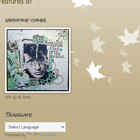
Featured at
showtime comes
klik op de foto!
Translate
Powered by
Translate