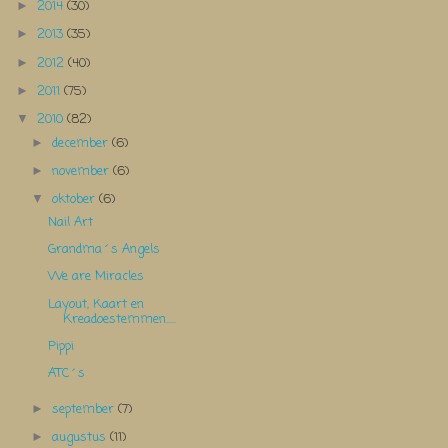
2014
(30)
►
2013
(35)
►
2012
(40)
►
2011
(75)
►
2010
(82)
▼
december
(6)
►
november
(6)
►
oktober
(6)
▼
Nail Art
Grandma´s Angels
We are Miracles
Layout, Kaart en
Kreadoestemmen.....
Pippi
ATC´s
september
(7)
►
augustus
(11)
►