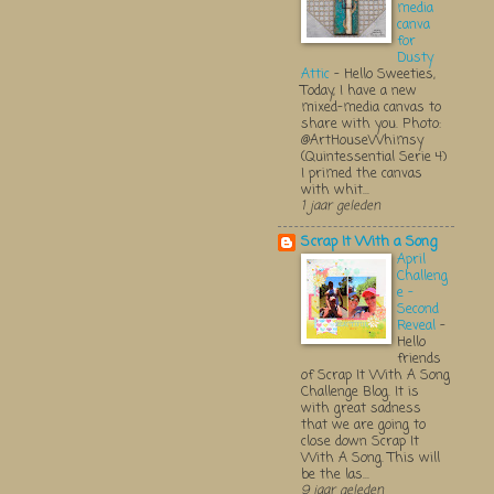
media
canva
for
Dusty
Attic
-
Hello Sweeties,
Today, I have a new
mixed-media canvas to
share with you. Photo:
@ArtHouseWhimsy
(Quintessential Serie 4)
I primed the canvas
with whit...
1 jaar geleden
Scrap It With a Song
April
Challeng
e -
Second
Reveal
-
Hello
friends
of Scrap It With A Song
Challenge Blog. It is
with great sadness
that we are going to
close down Scrap It
With A Song. This will
be the las...
9 jaar geleden