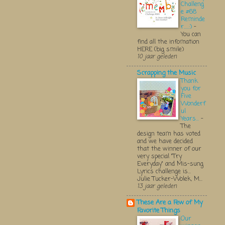
Challeng
e #68
Reminde
r.....:)
-
You can
find all the infomation
HERE (big smile)
10 jaar geleden
Scrapping the Music
Thank
you for
Five
Wonderf
ul
Years...
-
The
design team has voted
and we have decided
that the winner of our
very special "Try
Everyday" and Mis-sung
Lyrics challenge is...
Julie Tucker-Wolek, M...
13 jaar geleden
These Are a Few of My
Favorite Things
Our