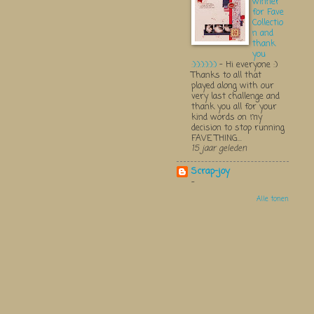
winner
for Fave
Collectio
n and
thank
you
:):):):):):)
-
Hi everyone :)
Thanks to all that
played along with our
very last challenge and
thank you all for your
kind words on my
decision to stop running
FAVE THING...
15 jaar geleden
Scrap-joy
-
Alle tonen