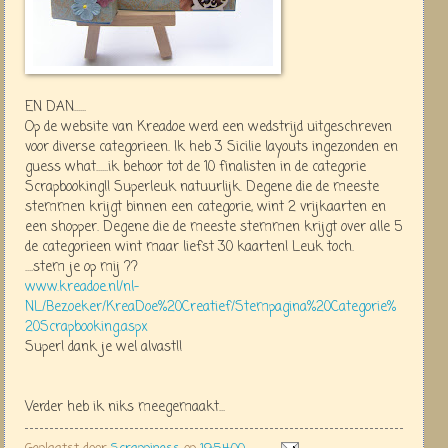
EN DAN......
Op de website van Kreadoe werd een wedstrijd uitgeschreven
voor diverse categorieen. Ik heb 3 Sicilie layouts ingezonden en
guess what......ik behoor tot de 10 finalisten in de categorie
Scrapbooking!! Superleuk natuurlijk. Degene die de meeste
stemmen krijgt binnen een categorie, wint 2 vrijkaarten en
een shopper. Degene die de meeste stemmen krijgt over alle 5
de categorieen wint maar liefst 30 kaarten! Leuk toch.
....stem je op mij ??
www.kreadoe.nl/nl-
NL/Bezoeker/KreaDoe%20Creatief/Stempagina%20Categorie%
20Scrapbooking.aspx
Super! dank je wel alvast!!
Verder heb ik niks meegemaakt...