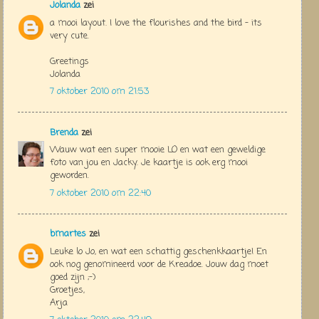
Jolanda
zei
a mooi layout. I love the flourishes and the bird - its
very cute.
Greetings
Jolanda
7 oktober 2010 om 21:53
Brenda
zei
Wauw wat een super mooie LO en wat een geweldige
foto van jou en Jacky. Je kaartje is ook erg mooi
geworden.
7 oktober 2010 om 22:40
bmartes
zei
Leuke lo Jo, en wat een schattig geschenkkaartje! En
ook nog genomineerd voor de Kreadoe. Jouw dag moet
goed zijn ;-)
Groetjes,
Arja