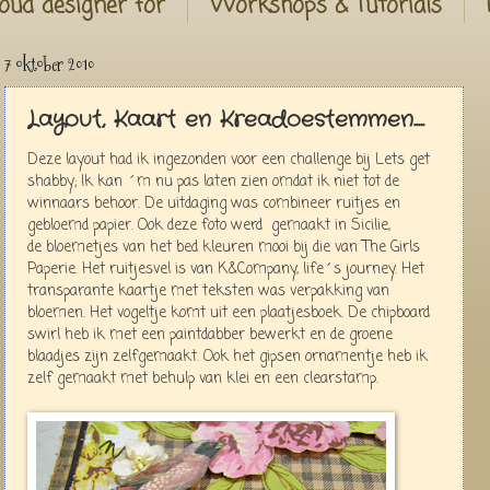
oud designer for
Workshops & Tutorials
7 oktober 2010
Layout, Kaart en Kreadoestemmen.....
Deze layout had ik ingezonden voor een challenge bij Lets get
shabby; Ik kan ´m nu pas laten zien omdat ik niet tot de
winnaars behoor. De uitdaging was combineer ruitjes en
gebloemd papier. Ook deze foto werd gemaakt in Sicilie,
de bloemetjes van het bed kleuren mooi bij die van The Girls
Paperie. Het ruitjesvel is van K&Company, life´s journey. Het
transparante kaartje met teksten was verpakking van
bloemen. Het vogeltje komt uit een plaatjesboek. De chipboard
swirl heb ik met een paintdabber bewerkt en de groene
blaadjes zijn zelfgemaakt. Ook het gipsen ornamentje heb ik
zelf gemaakt met behulp van klei en een clearstamp.