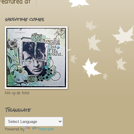
Featured at
showtime comes
klik op de foto!
Translate
Powered by
Translate