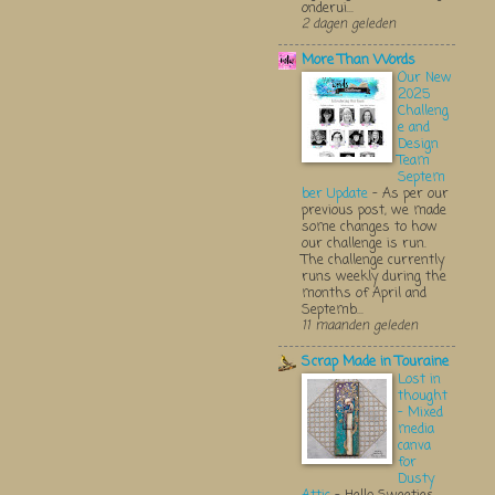
onderui...
2 dagen geleden
More Than Words
Our New
2025
Challeng
e and
Design
Team
Septem
ber Update
-
As per our
previous post, we made
some changes to how
our challenge is run.
The challenge currently
runs weekly during the
months of April and
Septemb...
11 maanden geleden
Scrap Made in Touraine
Lost in
thought
- Mixed
media
canva
for
Dusty