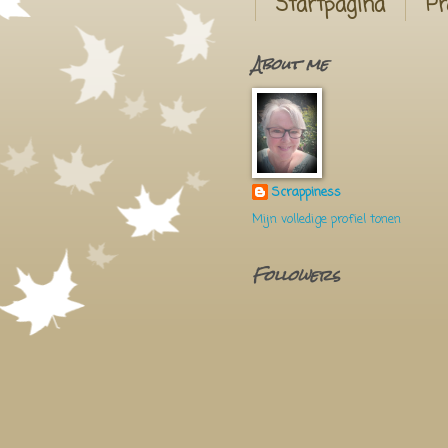
Startpagina
Pr
About me
Scrappiness
Mijn volledige profiel tonen
Followers