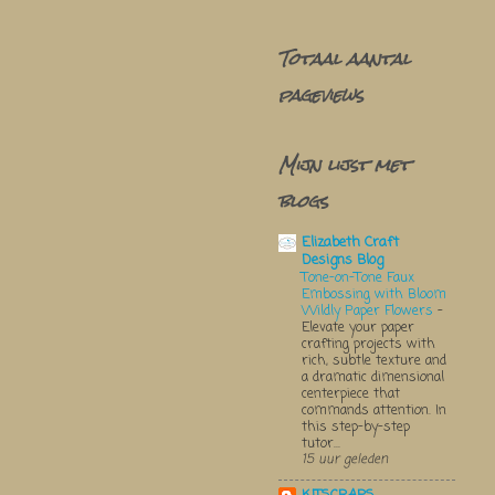
Totaal aantal
pageviews
Mijn lijst met
blogs
Elizabeth Craft
Designs Blog
Tone-on-Tone Faux
Embossing with Bloom
Wildly Paper Flowers
-
Elevate your paper
crafting projects with
rich, subtle texture and
a dramatic dimensional
centerpiece that
commands attention. In
this step-by-step
tutor...
15 uur geleden