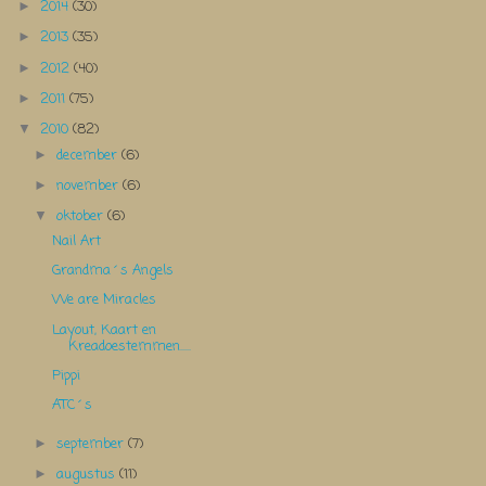
2014
(30)
►
2013
(35)
►
2012
(40)
►
2011
(75)
►
2010
(82)
▼
december
(6)
►
november
(6)
►
oktober
(6)
▼
Nail Art
Grandma´s Angels
We are Miracles
Layout, Kaart en
Kreadoestemmen.....
Pippi
ATC´s
september
(7)
►
augustus
(11)
►