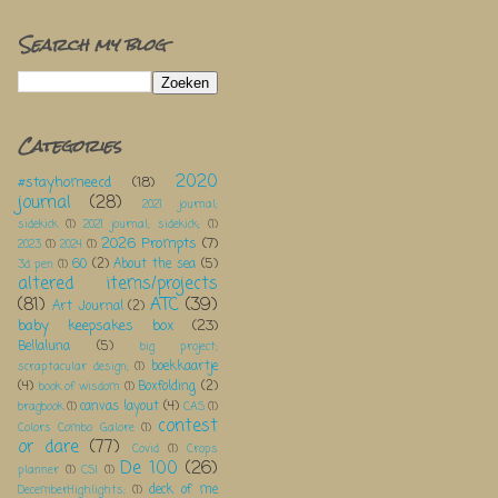
Search my blog
Categories
2020
#stayhomeecd
(18)
journal
(28)
2021 journal;
sidekick
(1)
2021 journal; sidekick;
(1)
2026 Prompts
(7)
2023
(1)
2024
(1)
60
(2)
About the sea
(5)
3d pen
(1)
altered items/projects
(81)
ATC
(39)
Art Journal
(2)
baby keepsakes box
(23)
Bellaluna
(5)
big project;
boekkaartje
scraptacular design;
(1)
(4)
Boxfolding
(2)
book of wisdom
(1)
canvas layout
(4)
bragbook
(1)
CAS
(1)
contest
Colors Combo Galore
(1)
or dare
(77)
Covid
(1)
Crops
De 100
(26)
planner
(1)
CSI
(1)
deck of me
DecemberHighlights;
(1)