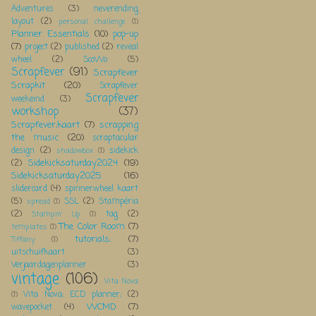
Adventures
(3)
neverending
layout
(2)
personal challenge
(1)
Planner Essentials
(10)
pop-up
(7)
project
(2)
published
(2)
reveal
wheel
(2)
ScoWo
(5)
Scrapfever
(91)
Scrapfever
Scrapkit
(20)
Scrapfever
Scrapfever
weekeind
(3)
workshop
(37)
Scrapfever;kaart
(7)
scrapping
the music
(20)
scraptacular
design
(2)
sidekick
shadowbox
(1)
Sidekicksaturday2024
(19)
(2)
Sidekicksaturday2025
(16)
slidercard
(4)
spinnerwheel kaart
(5)
SSL
(2)
Stampéria
spread
(1)
(2)
tag
(2)
Stampin' Up
(1)
The Color Room
(7)
templates
(1)
tutorials;
(7)
Tiffany
(1)
uitschuifkaart
(3)
Verjaardagenplanner
(3)
vintage
(106)
Vita Nova
Vita Nova; ECD planner;
(2)
(1)
WCMD
(7)
wavepocket
(4)