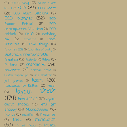
(2)
doosje
(2)
DLS
(1)
double slider
ECD
(83)
ECD kaart
kaart
(1)
(21)
ECD kaart; Bellaluna;
(2)
ECD planner
(52)
ECD
Planner Retreat
(5)
ECD
seizoenplanner; Vita Nova
(4)
ECD
sidekick
(6)
EHBO
(4)
exploding
box;
(3)
Faded
expositie
(1)
Treasures
(4)
Fave things
(6)
favorites 2012
(1)
favorites of Jacky
(1)
featured/winner/honorable
mention
(17)
foto's
(5)
Filefolder
(1)
graphic 45
(34)
Fotokaart
(2)
halloween
(14)
herman brood
(1)
Hidden paperclips
(1)
iris shutter
(1)
kaart
(80)
junk journal
(1)
Keepsakes by Esther
(2)
kerst
layout 12"x12"
(6)
(174)
layout 12x12
(19)
layout
diecut shaped
(13)
let's get
shabby
(14)
Maandplanner
(10)
Manus
(5)
mason jar
maritiem
(1)
minialbum
(3)
Midas
(6)
(59)
Musical
Mixed Media
(1)