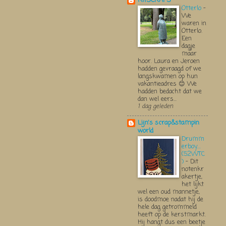
KITSCRAPS
Otterlo
-
We
waren in
Otterlo.
Een
dagje
maar
hoor. Laura en Jeroen
hadden gevraagd of we
langskwamen op hun
vakantieadres 😊 We
hadden bedacht dat we
dan wel eers...
1 dag geleden
Lijn's scrap&stampin
world
Drumm
erboy....
(52WTC
)
-
Dit
notenkr
akertje,
het lijkt
wel een oud mannetje,
is doodmoe nadat hij de
hele dag getrommeld
heeft op de kerstmarkt.
Hij hangt dus een beetje