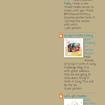
Attic
-
Hello Sweeties,
Today, I have a new
mixed-media canvas to
share with you. Photo:
@ArtHouseWhimsy
(Quintessential Serie 4)
I primed the canvas
with whit...
1 jaar geleden
Scrap It With a Song
April
Challeng
e -
Second
Reveal
-
Hello
friends
of Scrap It With A Song
Challenge Blog. It is
with great sadness
that we are going to
close down Scrap It
With A Song. This will
be the las...
9 jaar geleden
Let's get shabby
Let's
Get Arty