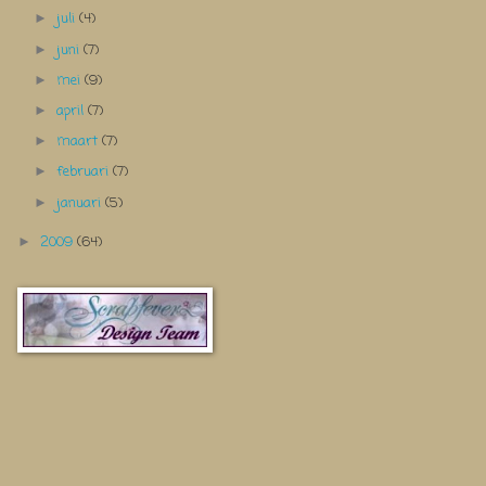
juli
(4)
►
juni
(7)
►
mei
(9)
►
april
(7)
►
maart
(7)
►
februari
(7)
►
januari
(5)
►
2009
(64)
►