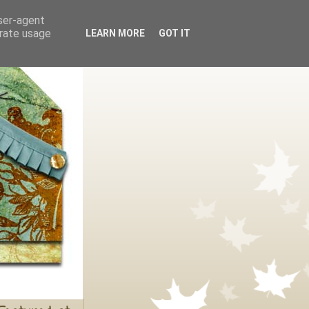
user-agent
erate usage
LEARN MORE
GOT IT