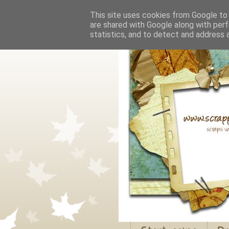
This site uses cookies from Google to d
are shared with Google along with perf
statistics, and to detect and address 