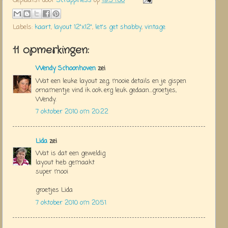
Geplaatst door
Scrappiness
op
19:54:00
Labels:
kaart
,
layout 12"x12"
,
let's get shabby
,
vintage
11 opmerkingen:
Wendy Schoonhoven
zei
Wat een leuke layout zeg, mooie details en je gispen
ornamentje vind ik ook erg leuk gedaan...groetjes,
Wendy.
7 oktober 2010 om 20:22
Lida
zei
Wat is dat een geweldig
layout heb gemaakt
super mooi
groetjes Lida
7 oktober 2010 om 20:51