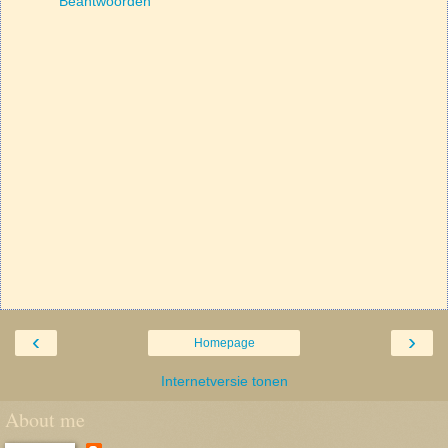
Beantwoorden
‹
›
Homepage
Internetversie tonen
About me