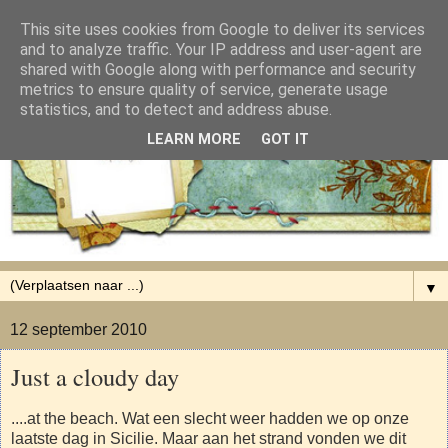
This site uses cookies from Google to deliver its services
and to analyze traffic. Your IP address and user-agent are
shared with Google along with performance and security
metrics to ensure quality of service, generate usage
statistics, and to detect and address abuse.
LEARN MORE
GOT IT
▼
12 september 2010
Just a cloudy day
....at the beach. Wat een slecht weer hadden we op onze
laatste dag in Sicilie. Maar aan het strand vonden we dit