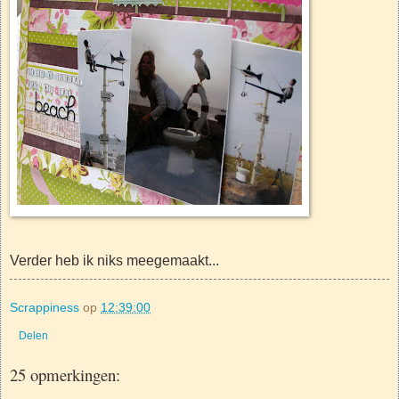
Verder heb ik niks meegemaakt...
Scrappiness
op
12:39:00
Delen
25 opmerkingen: