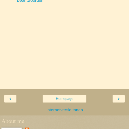
Beantwoorden
‹
›
Homepage
Internetversie tonen
About me