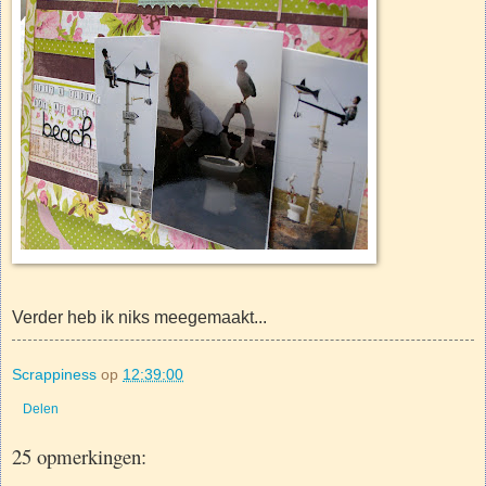
Verder heb ik niks meegemaakt...
Scrappiness
op
12:39:00
Delen
25 opmerkingen: