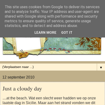
This site uses cookies from Google to deliver its services
and to analyze traffic. Your IP address and user-agent are
shared with Google along with performance and security
metrics to ensure quality of service, generate usage
statistics, and to detect and address abuse.
LEARN MORE
GOT IT
▼
12 september 2010
Just a cloudy day
....at the beach. Wat een slecht weer hadden we op onze
laatste dag in Sicilie. Maar aan het strand vonden we dit