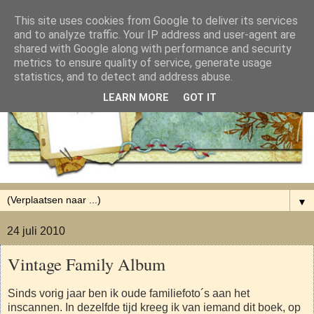
This site uses cookies from Google to deliver its services
and to analyze traffic. Your IP address and user-agent are
shared with Google along with performance and security
metrics to ensure quality of service, generate usage
statistics, and to detect and address abuse.
LEARN MORE
GOT IT
▼
24 juli 2010
Vintage Family Album
Sinds vorig jaar ben ik oude familiefoto´s aan het
inscannen. In dezelfde tijd kreeg ik van iemand dit boek, op