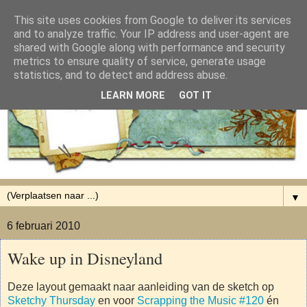
This site uses cookies from Google to deliver its services
and to analyze traffic. Your IP address and user-agent are
shared with Google along with performance and security
metrics to ensure quality of service, generate usage
statistics, and to detect and address abuse.
LEARN MORE
GOT IT
▼
6 februari 2010
Wake up in Disneyland
Deze layout gemaakt naar aanleiding van de sketch op
Sketchy Thursday
en voor
Scrapping the Music #120
én