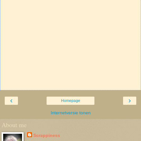
‹
›
Homepage
Internetversie tonen
About me
Scrappiness