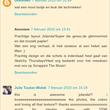
Unknown
7 februari 2010 om 10:49
wat een mooi lootje en leuk die technieken!
Beantwoorden
Anoniem
7 februari 2010 om 13:41
Prachtige layout Jolanda!Super die gesso,de glimmermist
en dat muziek papier!
Wat een eng verhaal...ik heb sowieso al een hekel aan
liften ;)
Prachtig design en die schets is inderdaad heel gaaf van
Sketchy Thursdays!Heel erg bedankt voor het meedoen
met ons op Scrappint The Music!
Beantwoorden
Julie Tucker-Wolek
7 februari 2010 om 15:19
this is awesome jolanda!!! i
loveeeeeeeeeeeeeeeeeeeeeeee the photos, the colors
and loving all that texture!!! thanks soooooooooooooooooo
much for playing along with STM!