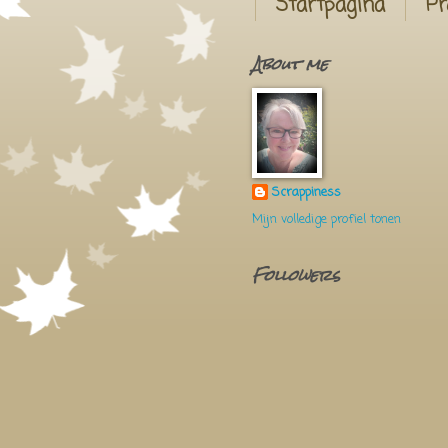
Startpagina
Pr
About me
Scrappiness
Mijn volledige profiel tonen
Followers