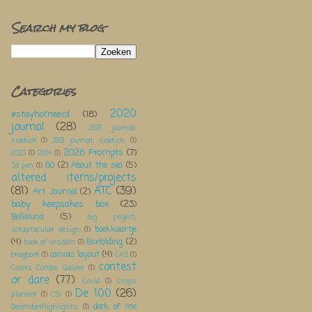
Search my blog
Categories
2020
#stayhomeecd
(18)
journal
(28)
2021 journal;
sidekick
(1)
2021 journal; sidekick;
(1)
2026 Prompts
(7)
2023
(1)
2024
(1)
60
(2)
About the sea
(5)
3d pen
(1)
altered items/projects
(81)
ATC
(39)
Art Journal
(2)
baby keepsakes box
(23)
Bellaluna
(5)
big project;
boekkaartje
scraptacular design;
(1)
(4)
Boxfolding
(2)
book of wisdom
(1)
canvas layout
(4)
bragbook
(1)
CAS
(1)
contest
Colors Combo Galore
(1)
or dare
(77)
Covid
(1)
Crops
De 100
(26)
planner
(1)
CSI
(1)
deck of me
DecemberHighlights;
(1)