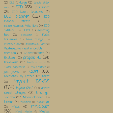
(2)
doosje
(2)
DLS
(1)
double slider
ECD
(83)
ECD kaart
kaart
(1)
(21)
ECD kaart; Bellaluna;
(2)
ECD planner
(52)
ECD
Planner Retreat
(5)
ECD
seizoenplanner; Vita Nova
(4)
ECD
sidekick
(6)
EHBO
(4)
exploding
box;
(3)
Faded
expositie
(1)
Treasures
(4)
Fave things
(6)
favorites 2012
(1)
favorites of Jacky
(1)
featured/winner/honorable
mention
(17)
foto's
(5)
Filefolder
(1)
graphic 45
(34)
Fotokaart
(2)
halloween
(14)
herman brood
(1)
Hidden paperclips
(1)
iris shutter
(1)
kaart
(80)
junk journal
(1)
Keepsakes by Esther
(2)
kerst
layout 12"x12"
(6)
(174)
layout 12x12
(19)
layout
diecut shaped
(13)
let's get
shabby
(14)
Maandplanner
(10)
Manus
(5)
mason jar
maritiem
(1)
minialbum
(3)
Midas
(6)
(59)
Musical
Mixed Media
(1)