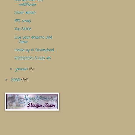
LGS #9 She´s a
wildflower
Silver Bell{e}
ATC swap
You Shine
Live your dreams and
Grow
Wake up in Disneyland
YESSSSSS & LGS #8
januari
(5)
►
2009
(64)
►