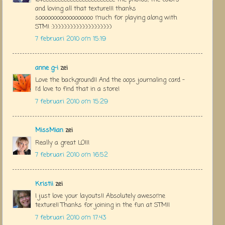
and loving all that texture!!! thanks
soooooooooooooooooo much for playing along with
STM! :):):):):):):):):):):):):):):):):):):):)
7 februari 2010 om 15:19
anne g-i
zei
Love the background!! And the oops journaling card -
I'd love to find that in a store!
7 februari 2010 om 15:29
MissMian
zei
Really a great LO!!!
7 februari 2010 om 16:52
Kristii
zei
I just love your layouts!! Absolutely awesome
texture!! Thanks for joining in the fun at STM!!
7 februari 2010 om 17:43