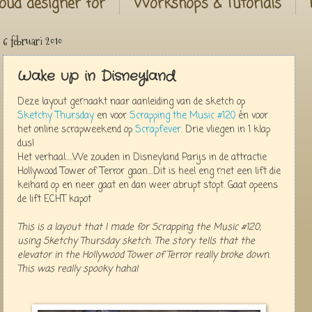
oud designer for
Workshops & Tutorials
6 februari 2010
Wake up in Disneyland
Deze layout gemaakt naar aanleiding van de sketch op
Sketchy Thursday
en voor
Scrapping the Music #120
én voor
het online scrapweekend op
Scrapfever
. Drie vliegen in 1 klap
dus!
Het verhaal.....We zouden in Disneyland Parijs in de attractie
Hollywood Tower of Terror gaan....Dit is heel eng met een lift die
keihard op en neer gaat en dan weer abrupt stopt. Gaat opeens
de lift ECHT kapot
This is a layout that I made for Scrapping the Music #120,
using Sketchy Thursday sketch. The story tells that the
elevator in the Hollywood Tower of Terror really broke down.
This was really spooky haha!