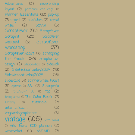
Adventures
(3)
neverending
layout
(2)
personal challenge
(1)
Planner Essentials
(10)
pop-up
(7)
project
(2)
published
(2)
reveal
wheel
(2)
ScoWo
(5)
Scrapfever
(91)
Scrapfever
Scrapkit
(20)
Scrapfever
Scrapfever
weekeind
(3)
workshop
(37)
Scrapfever;kaart
(7)
scrapping
the music
(20)
scraptacular
design
(2)
sidekick
shadowbox
(1)
Sidekicksaturday2024
(19)
(2)
Sidekicksaturday2025
(16)
slidercard
(4)
spinnerwheel kaart
(5)
SSL
(2)
Stampéria
spread
(1)
(2)
tag
(2)
Stampin' Up
(1)
The Color Room
(7)
templates
(1)
tutorials;
(7)
Tiffany
(1)
uitschuifkaart
(3)
Verjaardagenplanner
(3)
vintage
(106)
Vita Nova
Vita Nova; ECD planner;
(2)
(1)
WCMD
(7)
wavepocket
(4)