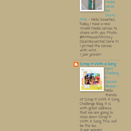
media
canva
for
Dusty
Attic
-
Hello Sweeties,
Today, I have a new
mixed-media canvas to
share with you. Photo:
@ArtHouseWhimsy
(Quintessential Serie 4)
I primed the canvas
with whit...
1 jaar geleden
Scrap It With a Song
April
Challeng
e -
Second
Reveal
-
Hello
friends
of Scrap It With A Song
Challenge Blog. It is
with great sadness
that we are going to
close down Scrap It
With A Song. This will
be the las...
9 jaar geleden