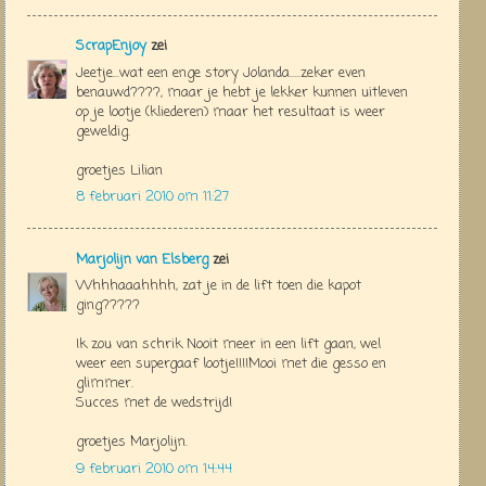
ScrapEnjoy
zei
Jeetje...wat een enge story Jolanda.....zeker even
benauwd????, maar je hebt je lekker kunnen uitleven
op je lootje (kliederen) maar het resultaat is weer
geweldig.
groetjes Lilian
8 februari 2010 om 11:27
Marjolijn van Elsberg
zei
Whhhaaahhhh, zat je in de lift toen die kapot
ging?????
Ik zou van schrik Nooit meer in een lift gaan, wel
weer een supergaaf lootje!!!!Mooi met die gesso en
glimmer.
Succes met de wedstrijd!
groetjes Marjolijn.
9 februari 2010 om 14:44