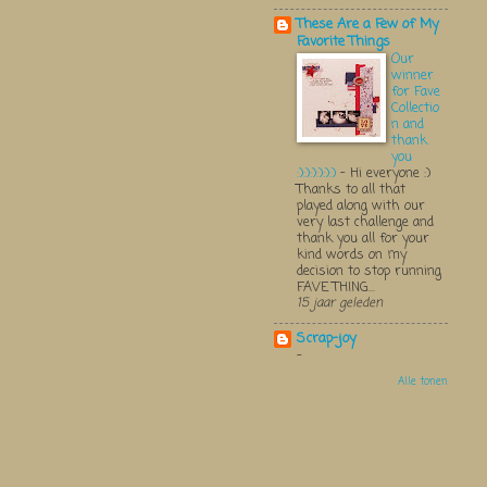
These Are a Few of My
Favorite Things
Our
winner
for Fave
Collectio
n and
thank
you
:):):):):):)
-
Hi everyone :)
Thanks to all that
played along with our
very last challenge and
thank you all for your
kind words on my
decision to stop running
FAVE THING...
15 jaar geleden
Scrap-joy
-
Alle tonen