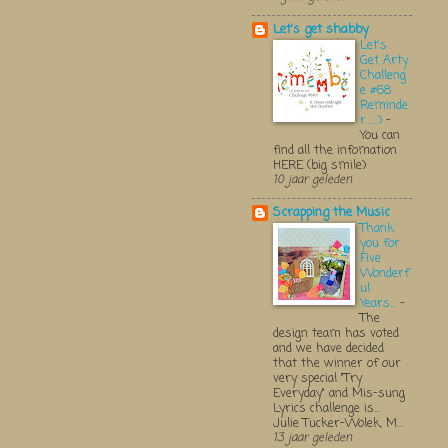
Let's get shabby
Let's
Get Arty
Challeng
e #68
Reminde
r.....:)
-
You can
find all the infomation
HERE (big smile)
10 jaar geleden
Scrapping the Music
Thank
you for
Five
Wonderf
ul
Years...
-
The
design team has voted
and we have decided
that the winner of our
very special "Try
Everyday" and Mis-sung
Lyrics challenge is...
Julie Tucker-Wolek, M...
13 jaar geleden