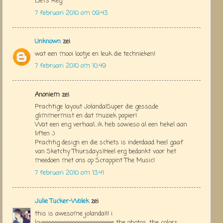
Liefs Reg
7 februari 2010 om 09:43
Unknown
zei
wat een mooi lootje en leuk die technieken!
7 februari 2010 om 10:49
Anoniem zei
Prachtige layout Jolanda!Super die gesso,de
glimmermist en dat muziek papier!
Wat een eng verhaal...ik heb sowieso al een hekel aan
liften ;)
Prachtig design en die schets is inderdaad heel gaaf
van Sketchy Thursdays!Heel erg bedankt voor het
meedoen met ons op Scrappint The Music!
7 februari 2010 om 13:41
Julie Tucker-Wolek
zei
this is awesome jolanda!!! i
loveeeeeeeeeeeeeeeeeeeeeeee the photos, the colors