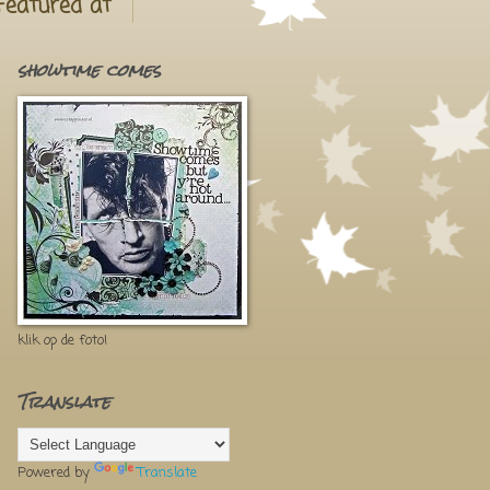
Featured at
showtime comes
klik op de foto!
Translate
Powered by
Translate