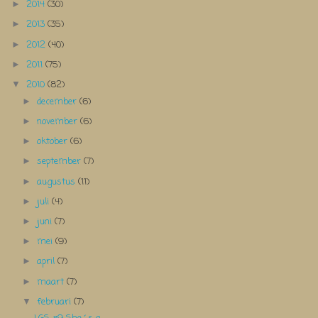
2014
(30)
►
2013
(35)
►
2012
(40)
►
2011
(75)
►
2010
(82)
▼
december
(6)
►
november
(6)
►
oktober
(6)
►
september
(7)
►
augustus
(11)
►
juli
(4)
►
juni
(7)
►
mei
(9)
►
april
(7)
►
maart
(7)
►
februari
(7)
▼