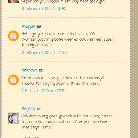
Super dat je 3 vliegen in een klap hebt geslagen.
6 februari 2010 om 16:40
marjan
zei
Het is je gelukt om mee te doen zie ik :):):)
Wat een prachtig lootje weer en ook weer een super
foto bij de tekst !
6 februari 2010 om 21:54
Unknown
zei
Great layout... I love your take on the challenge!
Thanks for playing along with us this week!!
7 februari 2010 om 03:51
Reginne
zei
Ook deze is erg gaaf geworden! En dat is nog steeds
mijn grootste angst, dat een lift er echt een keer
mee stopt! Haha