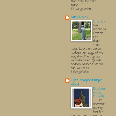
this step-by-step
tutor...
12 uur geleden
KITSCRAPS
Otterlo
-
We
waren in
Otterlo.
Een
dagje
maar
hoor. Laura en Jeroen
hadden gevraagd of we
langskwamen op hun
vakantieadres 😊 We
hadden bedacht dat we
dan wel eers...
1 dag geleden
Lijn's scrap&stampin
world
Drumm
erboy....
(52WTC
)
-
Dit
notenkr
akertje,
het lijkt
wel een oud mannetje,