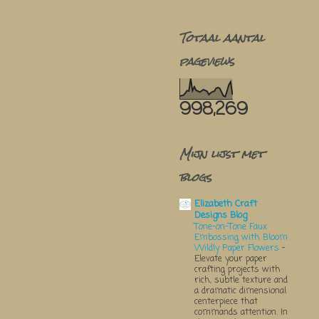
Totaal aantal
pageviews
998,269
Mijn lijst met
blogs
Elizabeth Craft
Designs Blog
Tone-on-Tone Faux
Embossing with Bloom
Wildly Paper Flowers
-
Elevate your paper
crafting projects with
rich, subtle texture and
a dramatic dimensional
centerpiece that
commands attention. In