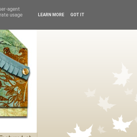
user-agent
erate usage
LEARN MORE
GOT IT