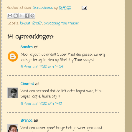
Geplaatst door
Scrappiness
op
12:41:00
Labels:
layout 12"x12"
,
scrapping the music
14 opmerkingen:
Sandra
zei
Mooi layout, Jolanda!! Super met die gesso! En erg
leuk je terug te zien op Sketchy Thursdays!
6 februari 2010 om 14:04
Chantal
zei
Wat een verhaal dat de lift echt kapot was, hihi.
Super lootje, leuke stijl!!
6 februari 2010 om 14:13
Brenda
zei
Wat een super gaaf lootje heb je weer gemaakt.