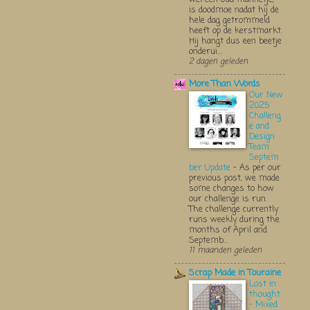
is doodmoe nadat hij de
hele dag getrommeld
heeft op de kerstmarkt.
Hij hangt dus een beetje
onderui...
2 dagen geleden
More Than Words
Our New
2025
Challeng
e and
Design
Team
Septem
ber Update
-
As per our
previous post, we made
some changes to how
our challenge is run.
The challenge currently
runs weekly during the
months of April and
Septemb...
11 maanden geleden
Scrap Made in Touraine
Lost in
thought
- Mixed