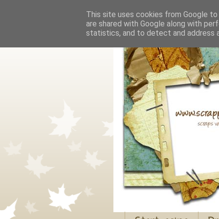
This site uses cookies from Google to d
are shared with Google along with perf
statistics, and to detect and address 