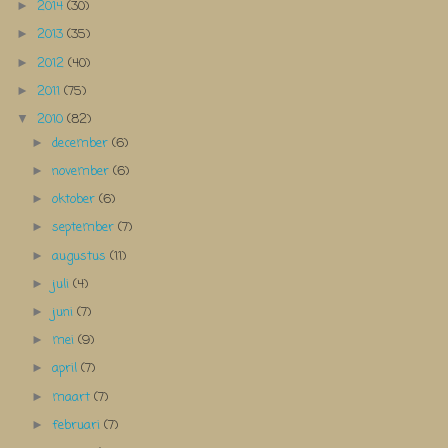
2014
(30)
►
2013
(35)
►
2012
(40)
►
2011
(75)
►
2010
(82)
▼
december
(6)
►
november
(6)
►
oktober
(6)
►
september
(7)
►
augustus
(11)
►
juli
(4)
►
juni
(7)
►
mei
(9)
►
april
(7)
►
maart
(7)
►
februari
(7)
►