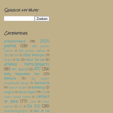
Search my blog
Categories
2020
#stayhomeecd
(18)
journal
(28)
2021 journal;
sidekick
(1)
2021 journal; sidekick;
(1)
2026 Prompts
(7)
2023
(1)
2024
(1)
60
(2)
About the sea
(5)
3d pen
(1)
altered items/projects
(81)
ATC
(39)
Art Journal
(2)
baby keepsakes box
(23)
Bellaluna
(5)
big project;
boekkaartje
scraptacular design;
(1)
(4)
Boxfolding
(2)
book of wisdom
(1)
canvas layout
(4)
bragbook
(1)
CAS
(1)
contest
Colors Combo Galore
(1)
or dare
(77)
Covid
(1)
Crops
De 100
(26)
planner
(1)
CSI
(1)
deck of me
DecemberHighlights;
(1)