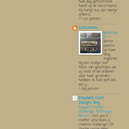
hele dag getrommeld
heeft op de kerstmarkt.
Hij hangt dus een beetje
onderui...
17 uur geleden
KITSCRAPS
gezichtje
(s)
-
Bettie
plaatst
op haar
blog
regelma
tig een stukje met
foto’s van gezichtjes die
zij vindt of die anderen
voor haar gevonden
hebben. Ik heb zelf ook
een p...
1 dag geleden
Elizabeth Craft
Designs Blog
August Prompt
Challenge- Technique
Remix
-
Are you a
crafter who loves a
creative challenge? Or
maybe you’ve been