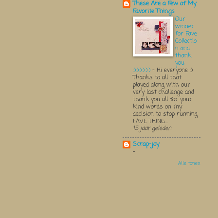
These Are a Few of My
Favorite Things
Our
winner
for Fave
Collectio
n and
thank
you
:):):):):):)
-
Hi everyone :)
Thanks to all that
played along with our
very last challenge and
thank you all for your
kind words on my
decision to stop running
FAVE THING...
15 jaar geleden
Scrap-joy
-
Alle tonen