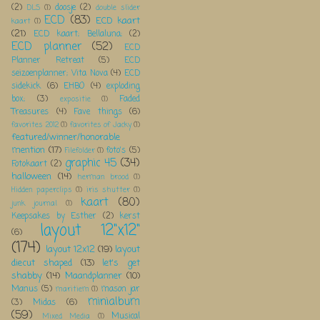
(2)
doosje
(2)
DLS
(1)
double slider
ECD
(83)
ECD kaart
kaart
(1)
(21)
ECD kaart; Bellaluna;
(2)
ECD planner
(52)
ECD
Planner Retreat
(5)
ECD
seizoenplanner; Vita Nova
(4)
ECD
sidekick
(6)
EHBO
(4)
exploding
box;
(3)
Faded
expositie
(1)
Treasures
(4)
Fave things
(6)
favorites 2012
(1)
favorites of Jacky
(1)
featured/winner/honorable
mention
(17)
foto's
(5)
Filefolder
(1)
graphic 45
(34)
Fotokaart
(2)
halloween
(14)
herman brood
(1)
Hidden paperclips
(1)
iris shutter
(1)
kaart
(80)
junk journal
(1)
Keepsakes by Esther
(2)
kerst
layout 12"x12"
(6)
(174)
layout 12x12
(19)
layout
diecut shaped
(13)
let's get
shabby
(14)
Maandplanner
(10)
Manus
(5)
mason jar
maritiem
(1)
minialbum
(3)
Midas
(6)
(59)
Musical
Mixed Media
(1)