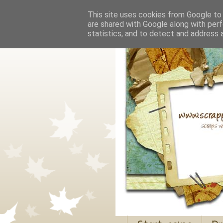
This site uses cookies from Google to d
are shared with Google along with perf
statistics, and to detect and address 