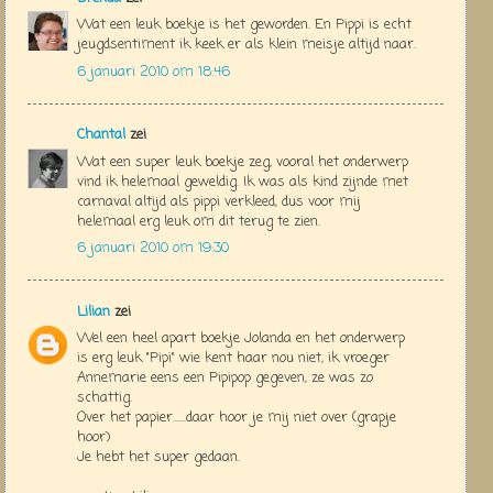
Wat een leuk boekje is het geworden. En Pippi is echt
jeugdsentiment ik keek er als klein meisje altijd naar.
6 januari 2010 om 18:46
Chantal
zei
Wat een super leuk boekje zeg, vooral het onderwerp
vind ik helemaal geweldig. Ik was als kind zijnde met
carnaval altijd als pippi verkleed, dus voor mij
helemaal erg leuk om dit terug te zien.
6 januari 2010 om 19:30
Lilian
zei
Wel een heel apart boekje Jolanda en het onderwerp
is erg leuk "Pipi" wie kent haar nou niet, ik vroeger
Annemarie eens een Pipipop gegeven, ze was zo
schattig.
Over het papier......daar hoor je mij niet over (grapje
hoor)
Je hebt het super gedaan.