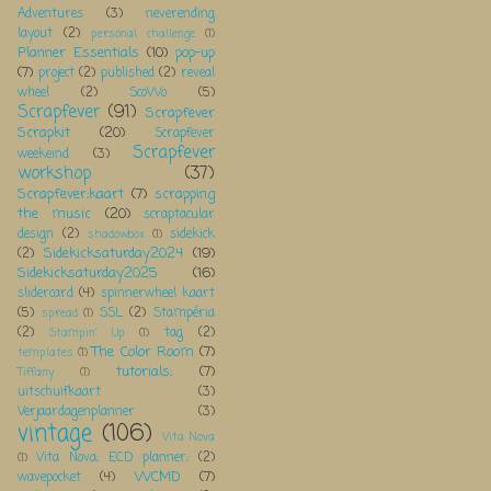
Adventures
(3)
neverending
layout
(2)
personal challenge
(1)
Planner Essentials
(10)
pop-up
(7)
project
(2)
published
(2)
reveal
wheel
(2)
ScoWo
(5)
Scrapfever
(91)
Scrapfever
Scrapkit
(20)
Scrapfever
Scrapfever
weekeind
(3)
workshop
(37)
Scrapfever;kaart
(7)
scrapping
the music
(20)
scraptacular
design
(2)
sidekick
shadowbox
(1)
Sidekicksaturday2024
(19)
(2)
Sidekicksaturday2025
(16)
slidercard
(4)
spinnerwheel kaart
(5)
SSL
(2)
Stampéria
spread
(1)
(2)
tag
(2)
Stampin' Up
(1)
The Color Room
(7)
templates
(1)
tutorials;
(7)
Tiffany
(1)
uitschuifkaart
(3)
Verjaardagenplanner
(3)
vintage
(106)
Vita Nova
Vita Nova; ECD planner;
(2)
(1)
WCMD
(7)
wavepocket
(4)