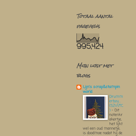
Totaal aantal
pageviews
995,424
Mijn lijst met
blogs
Lijn's scrap&stampin
world
Drumm
erboy....
(52WTC
)
-
Dit
notenkr
akertje,
het lijkt
wel een oud mannetje,
is doodmoe nadat hij de