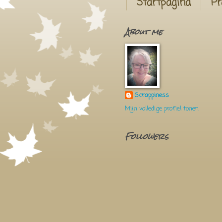
Startpagina
Pr
About me
Scrappiness
Mijn volledige profiel tonen
Followers