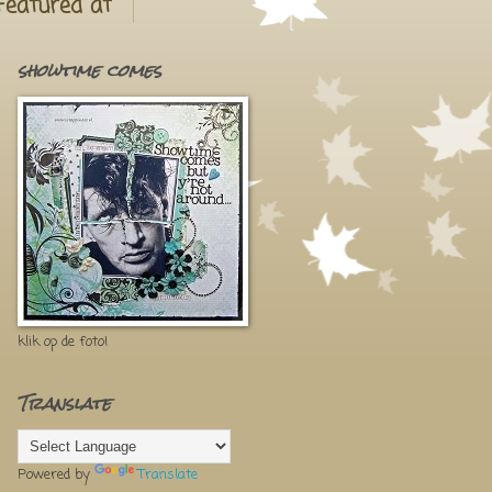
Featured at
showtime comes
klik op de foto!
Translate
Powered by
Translate