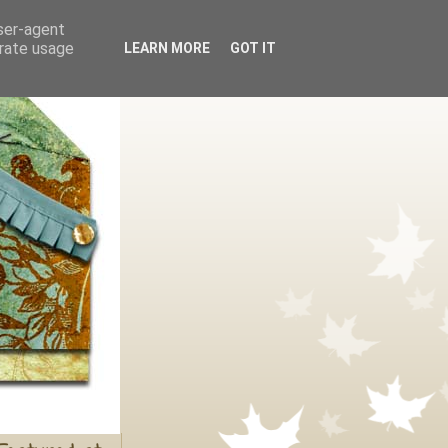
user-agent
erate usage
LEARN MORE
GOT IT