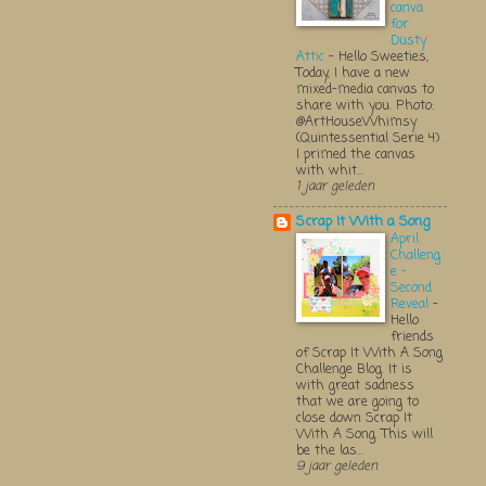
canva
for
Dusty
Attic
-
Hello Sweeties,
Today, I have a new
mixed-media canvas to
share with you. Photo:
@ArtHouseWhimsy
(Quintessential Serie 4)
I primed the canvas
with whit...
1 jaar geleden
Scrap It With a Song
April
Challeng
e -
Second
Reveal
-
Hello
friends
of Scrap It With A Song
Challenge Blog. It is
with great sadness
that we are going to
close down Scrap It
With A Song. This will
be the las...
9 jaar geleden