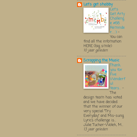
Let's get shabby
Let's
Get Arty
Challeng
e #68
Reminde
r.....:)
-
You can
find all the infomation
HERE (big smile)
10 jaar geleden
Scrapping the Music
Thank
you for
Five
Wonderf
ul
Years...
-
The
design team has voted
and we have decided
that the winner of our
very special "Try
Everyday" and Mis-sung
Lyrics challenge is...
Julie Tucker-Wolek, M...
13 jaar geleden