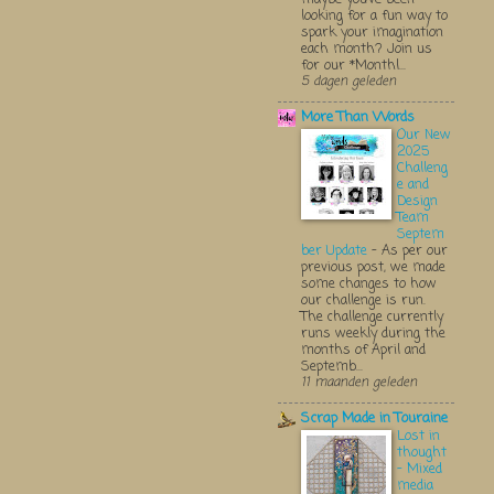
looking for a fun way to
spark your imagination
each month? Join us
for our *Monthl...
5 dagen geleden
More Than Words
Our New
2025
Challeng
e and
Design
Team
Septem
ber Update
-
As per our
previous post, we made
some changes to how
our challenge is run.
The challenge currently
runs weekly during the
months of April and
Septemb...
11 maanden geleden
Scrap Made in Touraine
Lost in
thought
- Mixed
media