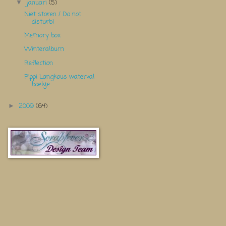
januari
(5)
▼
Niet storen / Do not
disturb!
Memory box
Winteralbum
Reflection
Pippi Langkous waterval
boekje
2009
(64)
►