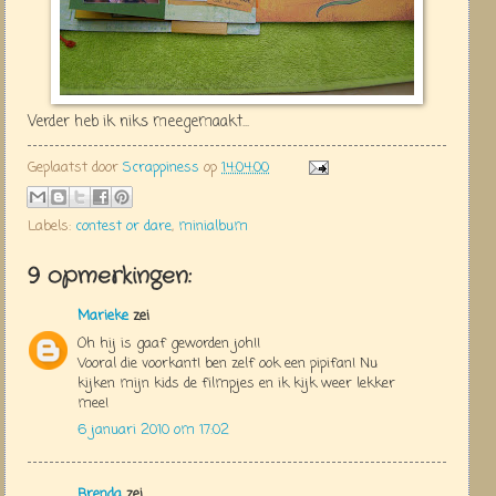
Verder heb ik niks meegemaakt...
Geplaatst door
Scrappiness
op
14:04:00
Labels:
contest or dare
,
minialbum
9 opmerkingen:
Marieke
zei
Oh hij is gaaf geworden joh!!
Vooral die voorkant! ben zelf ook een pipifan! Nu
kijken mijn kids de filmpjes en ik kijk weer lekker
mee!
6 januari 2010 om 17:02
Brenda
zei