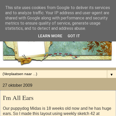
This site uses cookies from Google to deliver its services
and to analyze traffic. Your IP address and user-agent are
shared with Google along with performance and security
metrics to ensure quality of service, generate usage
statistics, and to detect and address abuse.
LEARN MORE
GOT IT
▼
27 oktober 2009
I'm All Ears
Our puppydog Midas is 18 weeks old now and he has huge
ears. So I made this layout using weekly sketch 42 at