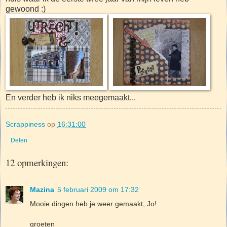
gewoond :)
En verder heb ik niks meegemaakt...
Scrappiness
op
16:31:00
Delen
12 opmerkingen:
Mazina
5 februari 2009 om 17:32
Mooie dingen heb je weer gemaakt, Jo!
groeten