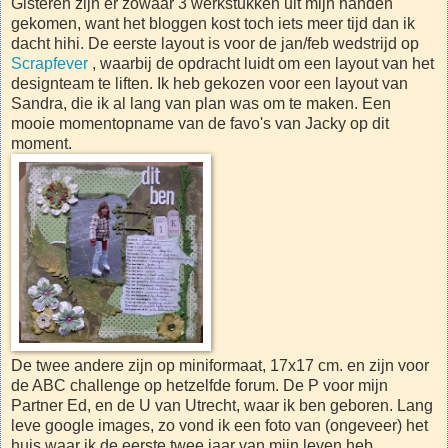
Gisteren zijn er zowaar 3 werkstukken uit mijn handen
gekomen, want het bloggen kost toch iets meer tijd dan ik
dacht hihi. De eerste layout is voor de jan/feb wedstrijd op
Scrapfever
, waarbij de opdracht luidt om een layout van het
designteam te liften. Ik heb gekozen voor een layout van
Sandra, die ik al lang van plan was om te maken. Een
mooie momentopname van de favo's van Jacky op dit
moment.
De twee andere zijn op miniformaat, 17x17 cm. en zijn voor
de ABC challenge op hetzelfde forum. De P voor mijn
Partner Ed, en de U van Utrecht, waar ik ben geboren. Lang
leve google images, zo vond ik een foto van (ongeveer) het
huis waar ik de eerste twee jaar van mijn leven heb