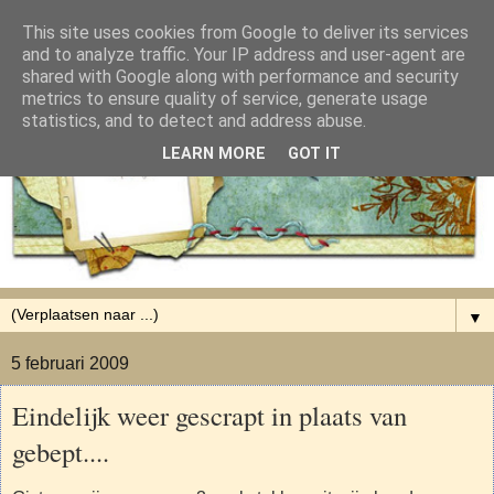
This site uses cookies from Google to deliver its services
and to analyze traffic. Your IP address and user-agent are
shared with Google along with performance and security
metrics to ensure quality of service, generate usage
statistics, and to detect and address abuse.
LEARN MORE
GOT IT
▼
5 februari 2009
Eindelijk weer gescrapt in plaats van
gebept....