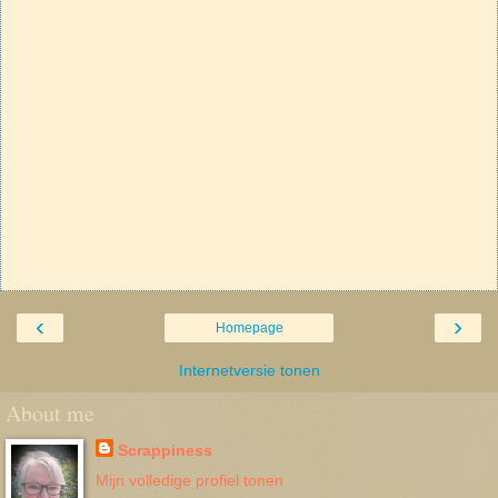
‹
›
Homepage
Internetversie tonen
About me
Scrappiness
Mijn volledige profiel tonen