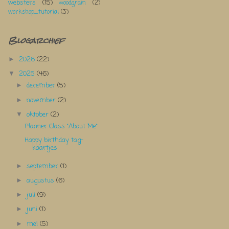
websters
(15)
woodgrain
(2)
workshop_tutorial
(3)
Blogarchief
2026
(22)
►
2025
(46)
▼
december
(5)
►
november
(2)
►
oktober
(2)
▼
Planner Class "About Me"
Happy birthday tag-
kaartjes
september
(1)
►
augustus
(6)
►
juli
(9)
►
juni
(1)
►
mei
(5)
►