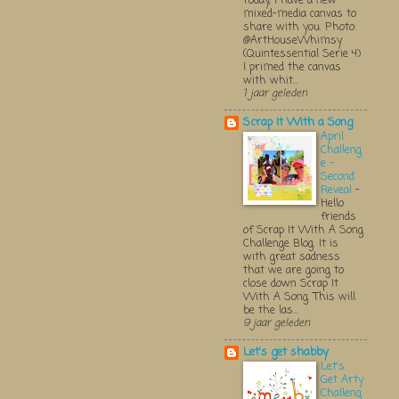
Today, I have a new
mixed-media canvas to
share with you. Photo:
@ArtHouseWhimsy
(Quintessential Serie 4)
I primed the canvas
with whit...
1 jaar geleden
Scrap It With a Song
April
Challeng
e -
Second
Reveal
-
Hello
friends
of Scrap It With A Song
Challenge Blog. It is
with great sadness
that we are going to
close down Scrap It
With A Song. This will
be the las...
9 jaar geleden
Let's get shabby
Let's
Get Arty
Challeng