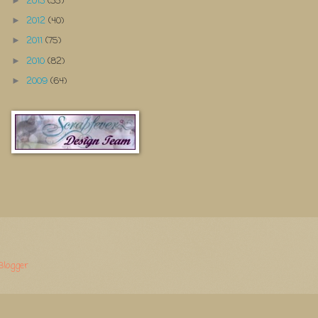
2013
(35)
►
2012
(40)
►
2011
(75)
►
2010
(82)
►
2009
(64)
►
Blogger
.