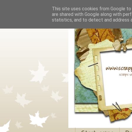
This site uses cookies from Google to d
are shared with Google along with perf
statistics, and to detect and address 