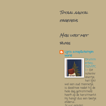
Totaal aantal
pageviews
Mijn lijst met
blogs
Lijn's scrap&stampin
world
Drumm
erboy....
(52WTC
)
-
Dit
notenkr
akertje,
het lijkt
wel een oud mannetje,
is doodmoe nadat hij de
hele dag getrommeld
heeft op de kerstmarkt.
Hij hangt dus een beetje
onderui...
14 uur geleden