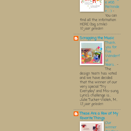
e #68
Reminde
r.....:)
-
You can
find all the infomation
HERE (big smile)
10 jaar geleden
Scrapping the Music
Thank
you for
Five
Wonderf
ul
Years...
-
The
design team has voted
and we have decided
that the winner of our
very special "Try
Everyday" and Mis-sung
Lyrics challenge is...
Julie Tucker-Wolek, M...
13 jaar geleden
These Are a Few of My
Favorite Things
Our
winner