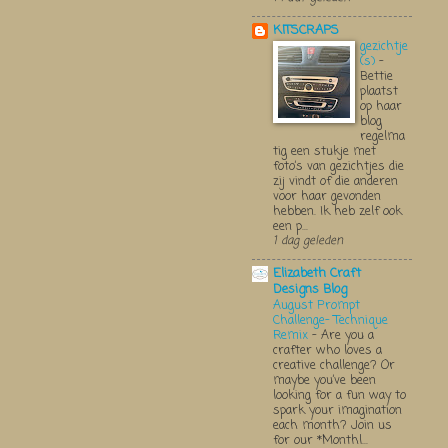
KITSCRAPS
gezichtje
(s)
-
Bettie
plaatst
op haar
blog
regelma
tig een stukje met
foto’s van gezichtjes die
zij vindt of die anderen
voor haar gevonden
hebben. Ik heb zelf ook
een p...
1 dag geleden
Elizabeth Craft
Designs Blog
August Prompt
Challenge- Technique
Remix
-
Are you a
crafter who loves a
creative challenge? Or
maybe you’ve been
looking for a fun way to
spark your imagination
each month? Join us
for our *Monthl...