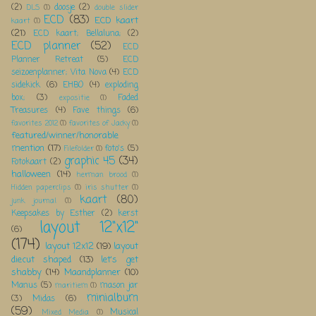
(2)
doosje
(2)
DLS
(1)
double slider
ECD
(83)
ECD kaart
kaart
(1)
(21)
ECD kaart; Bellaluna;
(2)
ECD planner
(52)
ECD
Planner Retreat
(5)
ECD
seizoenplanner; Vita Nova
(4)
ECD
sidekick
(6)
EHBO
(4)
exploding
box;
(3)
Faded
expositie
(1)
Treasures
(4)
Fave things
(6)
favorites 2012
(1)
favorites of Jacky
(1)
featured/winner/honorable
mention
(17)
foto's
(5)
Filefolder
(1)
graphic 45
(34)
Fotokaart
(2)
halloween
(14)
herman brood
(1)
Hidden paperclips
(1)
iris shutter
(1)
kaart
(80)
junk journal
(1)
Keepsakes by Esther
(2)
kerst
layout 12"x12"
(6)
(174)
layout 12x12
(19)
layout
diecut shaped
(13)
let's get
shabby
(14)
Maandplanner
(10)
Manus
(5)
mason jar
maritiem
(1)
minialbum
(3)
Midas
(6)
(59)
Musical
Mixed Media
(1)