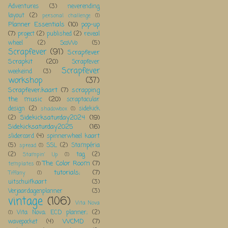
Adventures
(3)
neverending
layout
(2)
personal challenge
(1)
Planner Essentials
(10)
pop-up
(7)
project
(2)
published
(2)
reveal
wheel
(2)
ScoWo
(5)
Scrapfever
(91)
Scrapfever
Scrapkit
(20)
Scrapfever
Scrapfever
weekeind
(3)
workshop
(37)
Scrapfever;kaart
(7)
scrapping
the music
(20)
scraptacular
design
(2)
sidekick
shadowbox
(1)
Sidekicksaturday2024
(19)
(2)
Sidekicksaturday2025
(16)
slidercard
(4)
spinnerwheel kaart
(5)
SSL
(2)
Stampéria
spread
(1)
(2)
tag
(2)
Stampin' Up
(1)
The Color Room
(7)
templates
(1)
tutorials;
(7)
Tiffany
(1)
uitschuifkaart
(3)
Verjaardagenplanner
(3)
vintage
(106)
Vita Nova
Vita Nova; ECD planner;
(2)
(1)
WCMD
(7)
wavepocket
(4)