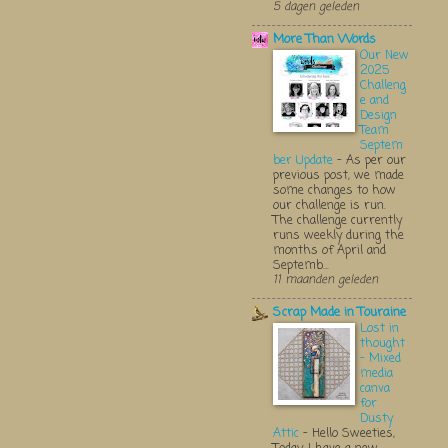
5 dagen geleden
More Than Words
Our New
2025
Challeng
e and
Design
Team
Septem
ber Update
-
As per our
previous post, we made
some changes to how
our challenge is run.
The challenge currently
runs weekly during the
months of April and
Septemb...
11 maanden geleden
Scrap Made in Touraine
Lost in
thought
- Mixed
media
canva
for
Dusty
Attic
-
Hello Sweeties,