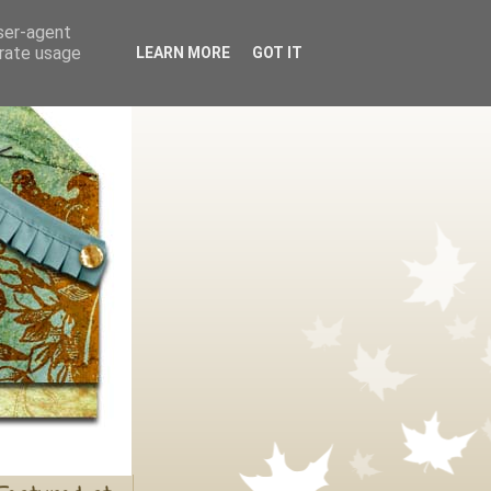
user-agent
erate usage
LEARN MORE
GOT IT