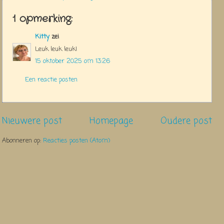
1 opmerking:
Kitty
zei
Leuk leuk leuk!
15 oktober 2025 om 13:26
Een reactie posten
Nieuwere post
Homepage
Oudere post
Abonneren op:
Reacties posten (Atom)