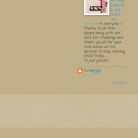
for Fave
Collectio
n and
thank
you
:):):):):):)
-
Hi everyone :)
Thanks to all that
played along with our
very last challenge and
thank you all for your
kind words on my
decision to stop running
FAVE THING...
15 jaar geleden
Scrap-joy
-
Alle tonen
Thema 