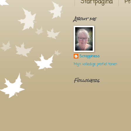
Startpagina
Pr
About me
Scrappiness
Mijn volledige profiel tonen
Followers