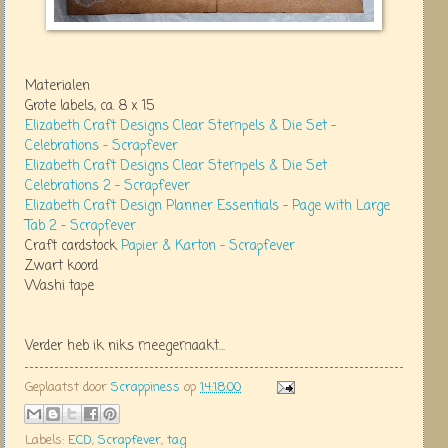
Materialen
Grote labels, ca. 8 x 15
Elizabeth Craft Designs Clear Stempels & Die Set –
Celebrations – Scrapfever
Elizabeth Craft Designs Clear Stempels & Die Set
Celebrations 2 – Scrapfever
Elizabeth Craft Design Planner Essentials – Page with Large
Tab 2 – Scrapfever
Craft cardstock
Papier & Karton – Scrapfever
Zwart koord
Washi tape
Verder heb ik niks meegemaakt...
Geplaatst door
Scrappiness
op
14:18:00
Labels:
ECD
,
Scrapfever
,
tag