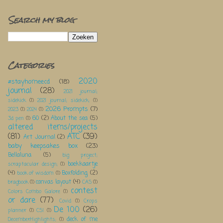
Search my blog
Categories
2020
#stayhomeecd
(18)
journal
(28)
2021 journal;
sidekick
(1)
2021 journal; sidekick;
(1)
2026 Prompts
(7)
2023
(1)
2024
(1)
60
(2)
About the sea
(5)
3d pen
(1)
altered items/projects
(81)
ATC
(39)
Art Journal
(2)
baby keepsakes box
(23)
Bellaluna
(5)
big project;
boekkaartje
scraptacular design;
(1)
(4)
Boxfolding
(2)
book of wisdom
(1)
canvas layout
(4)
bragbook
(1)
CAS
(1)
contest
Colors Combo Galore
(1)
or dare
(77)
Covid
(1)
Crops
De 100
(26)
planner
(1)
CSI
(1)
deck of me
DecemberHighlights;
(1)