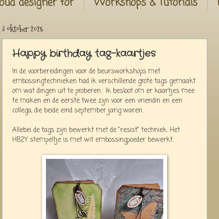
oud designer for
Workshops & Tutorials
3 oktober 2025
Happy birthday tag-kaartjes
In de voorbereidingen voor de beursworkshops met
embossingtechnieken had ik verschillende grote tags gemaakt
om wat dingen uit te proberen. Ik besloot om er kaartjes mee
te maken en de eerste twee zijn voor een vriendin en een
collega, die beide eind september jarig waren.
Allebei de tags zijn bewerkt met de "resist" techniek. Het
HB2Y stempeltje is met wit embossingpoeder bewerkt.