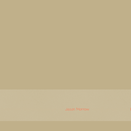
Watermerk. Thema-afbeeldingen van
Jason Morrow
. Mogelijk gemaakt door