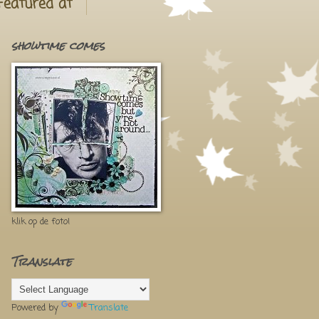
Featured at
showtime comes
klik op de foto!
Translate
Powered by
Translate