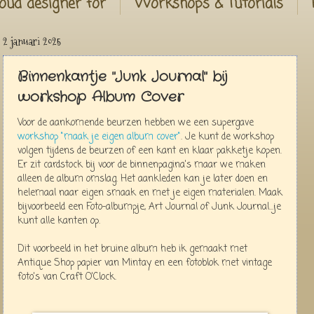
oud designer for
Workshops & Tutorials
2 januari 2025
Binnenkantje "Junk Journal" bij
workshop Album Cover
Voor de aankomende beurzen hebben we een supergave
workshop "maak je eigen album cover"
. Je kunt de workshop
volgen tijdens de beurzen of een kant en klaar pakketje kopen.
Er zit cardstock bij voor de binnenpagina's maar we maken
alleen de album omslag. Het aankleden kan je later doen en
helemaal naar eigen smaak en met je eigen materialen. Maak
bijvoorbeeld een Foto-albumpje, Art Journal of Junk Journal...je
kunt alle kanten op.
Dit voorbeeld in het bruine album heb ik gemaakt met
Antique Shop papier van Mintay en een fotoblok met vintage
foto's van Craft O'Clock.