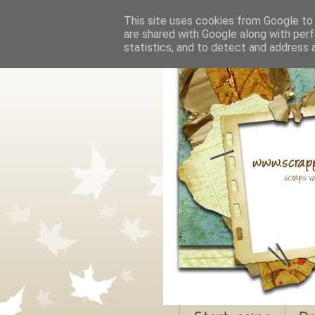
This site uses cookies from Google to d
are shared with Google along with perf
statistics, and to detect and address 