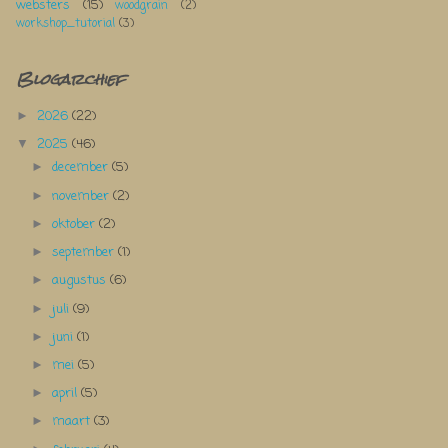
websters
(15)
woodgrain
(2)
workshop_tutorial
(3)
Blogarchief
2026
(22)
►
2025
(46)
▼
december
(5)
►
november
(2)
►
oktober
(2)
►
september
(1)
►
augustus
(6)
►
juli
(9)
►
juni
(1)
►
mei
(5)
►
april
(5)
►
maart
(3)
►