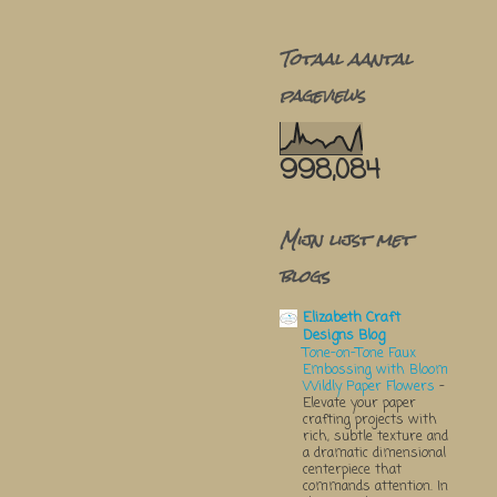
Totaal aantal
pageviews
998,084
Mijn lijst met
blogs
Elizabeth Craft
Designs Blog
Tone-on-Tone Faux
Embossing with Bloom
Wildly Paper Flowers
-
Elevate your paper
crafting projects with
rich, subtle texture and
a dramatic dimensional
centerpiece that
commands attention. In