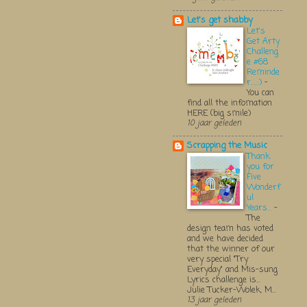
Let's get shabby
Let's
Get Arty
Challeng
e #68
Reminde
r.....:)
-
You can
find all the infomation
HERE (big smile)
10 jaar geleden
Scrapping the Music
Thank
you for
Five
Wonderf
ul
Years...
-
The
design team has voted
and we have decided
that the winner of our
very special "Try
Everyday" and Mis-sung
Lyrics challenge is...
Julie Tucker-Wolek, M...
13 jaar geleden