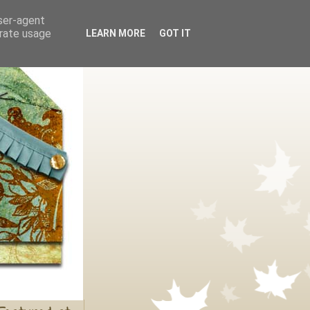
user-agent
erate usage
LEARN MORE
GOT IT