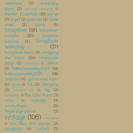
Adventures
(3)
neverending
layout
(2)
personal challenge
(1)
Planner Essentials
(10)
pop-up
(7)
project
(2)
published
(2)
reveal
wheel
(2)
ScoWo
(5)
Scrapfever
(91)
Scrapfever
Scrapkit
(20)
Scrapfever
Scrapfever
weekeind
(3)
workshop
(37)
Scrapfever;kaart
(7)
scrapping
the music
(20)
scraptacular
design
(2)
sidekick
shadowbox
(1)
Sidekicksaturday2024
(19)
(2)
Sidekicksaturday2025
(16)
slidercard
(4)
spinnerwheel kaart
(5)
SSL
(2)
Stampéria
spread
(1)
(2)
tag
(2)
Stampin' Up
(1)
The Color Room
(7)
templates
(1)
tutorials;
(7)
Tiffany
(1)
uitschuifkaart
(3)
Verjaardagenplanner
(3)
vintage
(106)
Vita Nova
Vita Nova; ECD planner;
(2)
(1)
WCMD
(7)
wavepocket
(4)