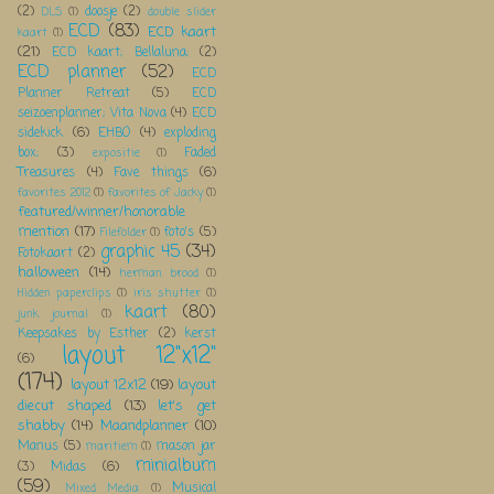
(2)
doosje
(2)
DLS
(1)
double slider
ECD
(83)
ECD kaart
kaart
(1)
(21)
ECD kaart; Bellaluna;
(2)
ECD planner
(52)
ECD
Planner Retreat
(5)
ECD
seizoenplanner; Vita Nova
(4)
ECD
sidekick
(6)
EHBO
(4)
exploding
box;
(3)
Faded
expositie
(1)
Treasures
(4)
Fave things
(6)
favorites 2012
(1)
favorites of Jacky
(1)
featured/winner/honorable
mention
(17)
foto's
(5)
Filefolder
(1)
graphic 45
(34)
Fotokaart
(2)
halloween
(14)
herman brood
(1)
Hidden paperclips
(1)
iris shutter
(1)
kaart
(80)
junk journal
(1)
Keepsakes by Esther
(2)
kerst
layout 12"x12"
(6)
(174)
layout 12x12
(19)
layout
diecut shaped
(13)
let's get
shabby
(14)
Maandplanner
(10)
Manus
(5)
mason jar
maritiem
(1)
minialbum
(3)
Midas
(6)
(59)
Musical
Mixed Media
(1)