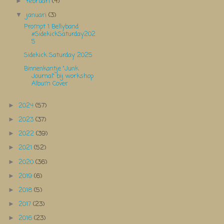
februari
(4)
►
januari
(3)
▼
Prompt 1 Bellyband
#SidekickSaturday202
5
Sidekick Saturday 2025
Binnenkantje "Junk
Journal" bij workshop
Album Cover
2024
(57)
►
2023
(37)
►
2022
(39)
►
2021
(52)
►
2020
(36)
►
2019
(6)
►
2018
(5)
►
2017
(23)
►
2016
(23)
►