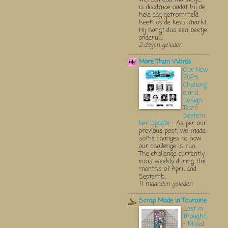
is doodmoe nadat hij de
hele dag getrommeld
heeft op de kerstmarkt.
Hij hangt dus een beetje
onderui...
2 dagen geleden
More Than Words
Our New
2025
Challeng
e and
Design
Team
Septem
ber Update
-
As per our
previous post, we made
some changes to how
our challenge is run.
The challenge currently
runs weekly during the
months of April and
Septemb...
11 maanden geleden
Scrap Made in Touraine
Lost in
thought
- Mixed