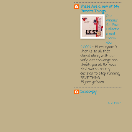
These Are a Few of My
Favorite Things
Our
winner
for Fave
Collectio
n and
thank
you
:):):):):):)
-
Hi everyone :)
Thanks to all that
played along with our
very last challenge and
thank you all for your
kind words on my
decision to stop running
FAVE THING...
15 jaar geleden
Scrap-joy
-
Alle tonen