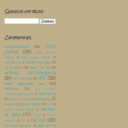
Search my blog
Categories
2020
#stayhomeecd
(18)
journal
(28)
2021 journal;
sidekick
(1)
2021 journal; sidekick;
(1)
2026 Prompts
(7)
2023
(1)
2024
(1)
60
(2)
About the sea
(5)
3d pen
(1)
altered items/projects
(81)
ATC
(39)
Art Journal
(2)
baby keepsakes box
(23)
Bellaluna
(5)
big project;
boekkaartje
scraptacular design;
(1)
(4)
Boxfolding
(2)
book of wisdom
(1)
canvas layout
(4)
bragbook
(1)
CAS
(1)
contest
Colors Combo Galore
(1)
or dare
(77)
Covid
(1)
Crops
De 100
(26)
planner
(1)
CSI
(1)
deck of me
DecemberHighlights;
(1)