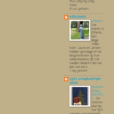
this step-by-step
tutor...
8 uur geleden
KITSCRAPS
Otterlo
-
We
waren in
Otterlo.
Een
dagje
maar
hoor. Laura en Jeroen
hadden gevraagd of we
langskwamen op hun
vakantieadres 😊 We
hadden bedacht dat we
dan wel eers...
1 dag geleden
Lijn's scrap&stampin
world
Drumm
erboy....
(52WTC
)
-
Dit
notenkr
akertje,
het lijkt
wel een oud mannetje,