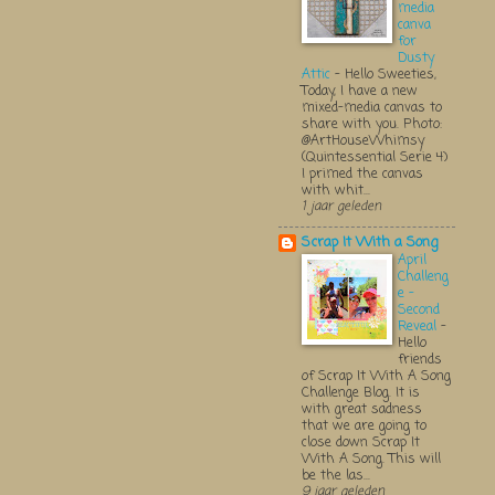
media
canva
for
Dusty
Attic
-
Hello Sweeties,
Today, I have a new
mixed-media canvas to
share with you. Photo:
@ArtHouseWhimsy
(Quintessential Serie 4)
I primed the canvas
with whit...
1 jaar geleden
Scrap It With a Song
April
Challeng
e -
Second
Reveal
-
Hello
friends
of Scrap It With A Song
Challenge Blog. It is
with great sadness
that we are going to
close down Scrap It
With A Song. This will
be the las...
9 jaar geleden