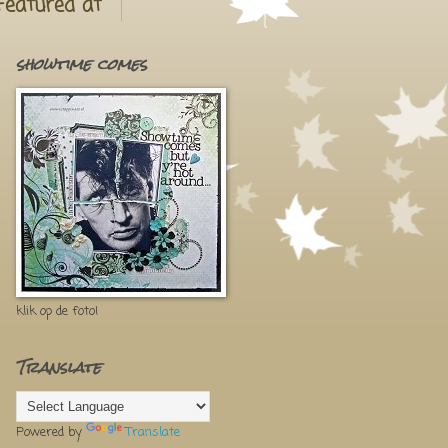
Featured at
showtime comes
klik op de foto!
Translate
Powered by
Translate