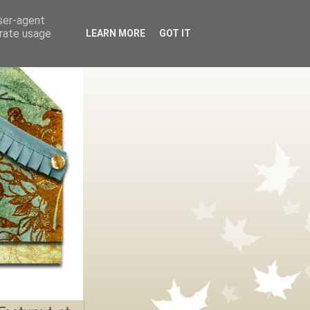
user-agent
erate usage
LEARN MORE
GOT IT