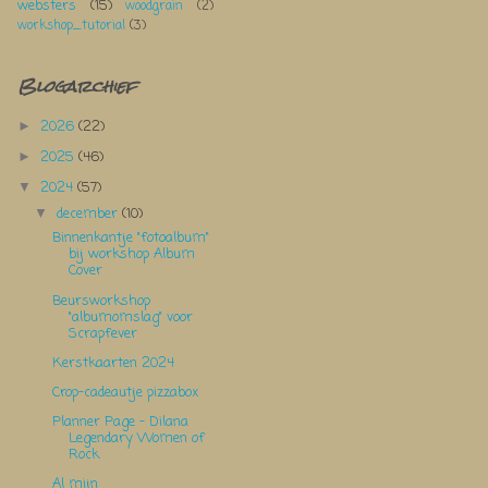
websters
(15)
woodgrain
(2)
workshop_tutorial
(3)
Blogarchief
2026
(22)
►
2025
(46)
►
2024
(57)
▼
december
(10)
▼
Binnenkantje "fotoalbum"
bij workshop Album
Cover
Beursworkshop
"albumomslag" voor
Scrapfever
Kerstkaarten 2024
Crop-cadeautje pizzabox
Planner Page - Dilana
Legendary Women of
Rock
Al mijn