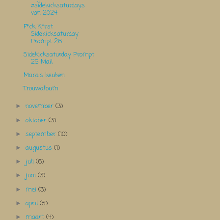
#sidekicksaturdays
van 2024
F*ck K*rst
Sidekicksaturday
Prompt 26
Sidekicksaturday Prompt
25 Mail
Mara's keuken
Trouwalbum
november
(3)
►
oktober
(3)
►
september
(10)
►
augustus
(1)
►
juli
(6)
►
juni
(3)
►
mei
(3)
►
april
(5)
►
maart
(4)
►