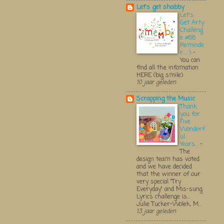
Let's get shabby
Let's
Get Arty
Challeng
e #68
Reminde
r.....:)
-
You can
find all the infomation
HERE (big smile)
10 jaar geleden
Scrapping the Music
Thank
you for
Five
Wonderf
ul
Years...
-
The
design team has voted
and we have decided
that the winner of our
very special "Try
Everyday" and Mis-sung
Lyrics challenge is...
Julie Tucker-Wolek, M...
13 jaar geleden