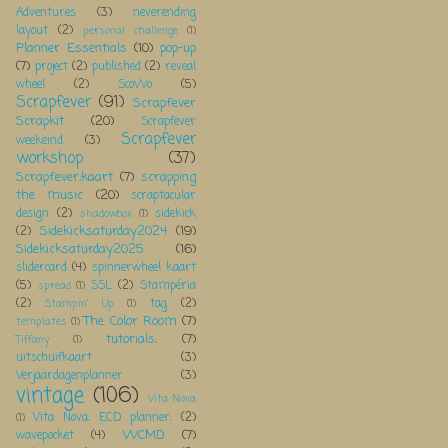
Adventures
(3)
neverending
layout
(2)
personal challenge
(1)
Planner Essentials
(10)
pop-up
(7)
project
(2)
published
(2)
reveal
wheel
(2)
ScoWo
(5)
Scrapfever
(91)
Scrapfever
Scrapkit
(20)
Scrapfever
Scrapfever
weekeind
(3)
workshop
(37)
Scrapfever;kaart
(7)
scrapping
the music
(20)
scraptacular
design
(2)
sidekick
shadowbox
(1)
Sidekicksaturday2024
(19)
(2)
Sidekicksaturday2025
(16)
slidercard
(4)
spinnerwheel kaart
(5)
SSL
(2)
Stampéria
spread
(1)
(2)
tag
(2)
Stampin' Up
(1)
The Color Room
(7)
templates
(1)
tutorials;
(7)
Tiffany
(1)
uitschuifkaart
(3)
Verjaardagenplanner
(3)
vintage
(106)
Vita Nova
Vita Nova; ECD planner;
(2)
(1)
WCMD
(7)
wavepocket
(4)