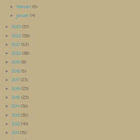
februari
(5)
►
januari
(4)
►
2023
(37)
►
2022
(39)
►
2021
(52)
►
2020
(36)
►
2019
(6)
►
2018
(5)
►
2017
(23)
►
2016
(23)
►
2015
(23)
►
2014
(30)
►
2013
(35)
►
2012
(40)
►
2011
(75)
►