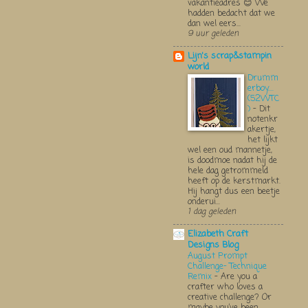
vakantieadres 😊 We
hadden bedacht dat we
dan wel eers...
9 uur geleden
Lijn's scrap&stampin
world
Drumm
erboy....
(52WTC
)
-
Dit
notenkr
akertje,
het lijkt
wel een oud mannetje,
is doodmoe nadat hij de
hele dag getrommeld
heeft op de kerstmarkt.
Hij hangt dus een beetje
onderui...
1 dag geleden
Elizabeth Craft
Designs Blog
August Prompt
Challenge- Technique
Remix
-
Are you a
crafter who loves a
creative challenge? Or
maybe you’ve been