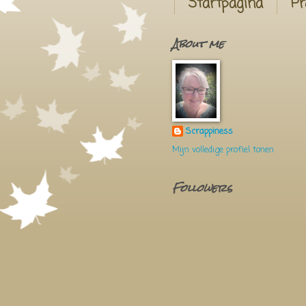
Startpagina
Pr
About me
Scrappiness
Mijn volledige profiel tonen
Followers