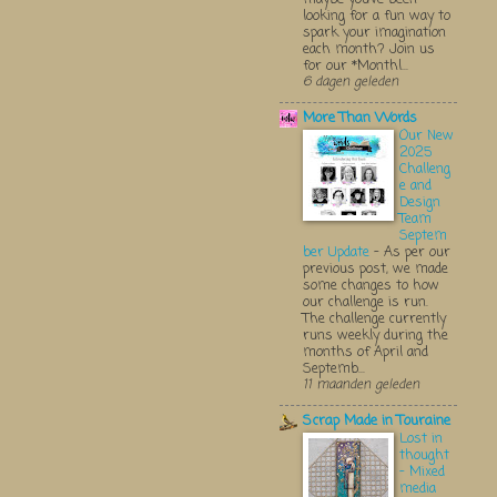
looking for a fun way to
spark your imagination
each month? Join us
for our *Monthl...
6 dagen geleden
More Than Words
Our New
2025
Challeng
e and
Design
Team
Septem
ber Update
-
As per our
previous post, we made
some changes to how
our challenge is run.
The challenge currently
runs weekly during the
months of April and
Septemb...
11 maanden geleden
Scrap Made in Touraine
Lost in
thought
- Mixed
media