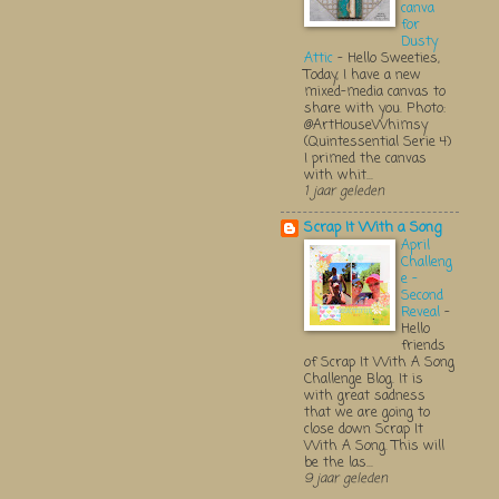
canva
for
Dusty
Attic
-
Hello Sweeties,
Today, I have a new
mixed-media canvas to
share with you. Photo:
@ArtHouseWhimsy
(Quintessential Serie 4)
I primed the canvas
with whit...
1 jaar geleden
Scrap It With a Song
April
Challeng
e -
Second
Reveal
-
Hello
friends
of Scrap It With A Song
Challenge Blog. It is
with great sadness
that we are going to
close down Scrap It
With A Song. This will
be the las...
9 jaar geleden