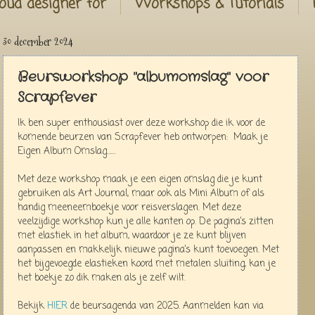
oud designer for
Workshops & Tutorials
30 december 2024
Beursworkshop "albumomslag" voor
Scrapfever
Ik ben super enthousiast over deze workshop die ik voor de
komende beurzen van Scrapfever heb ontworpen: Maak je
Eigen Album Omslag……
Met deze workshop maak je een eigen omslag die je kunt
gebruiken als Art Journal, maar ook als Mini Album of als
handig meeneemboekje voor reisverslagen. Met deze
veelzijdige workshop kun je alle kanten op. De pagina’s zitten
met elastiek in het album, waardoor je ze kunt blijven
aanpassen en makkelijk nieuwe pagina’s kunt toevoegen. Met
het bijgevoegde elastieken koord met metalen sluiting, kan je
het boekje zo dik maken als je zelf wilt.
Bekijk
HIER
de beursagenda van 2025. Aanmelden kan via