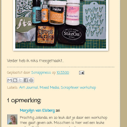
Verder heb ik niks meegemaakt...
Geplaatst door
Scrappiness
op
10:33:00
Labels:
Art Journal
,
Mixed Media
,
Scrapfever workshop
1 opmerking:
Marjolijn van Elsberg
zei
Prachtig Jolanda, en zo leuk dat je daar een workshop
mee gaat geven ook. Misschien is hier wel een leuke