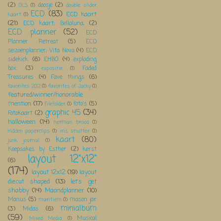
(2)
doosje
(2)
DLS
(1)
double slider
ECD
(83)
ECD kaart
kaart
(1)
(21)
ECD kaart; Bellaluna;
(2)
ECD planner
(52)
ECD
Planner Retreat
(5)
ECD
seizoenplanner; Vita Nova
(4)
ECD
sidekick
(6)
EHBO
(4)
exploding
box;
(3)
Faded
expositie
(1)
Treasures
(4)
Fave things
(6)
favorites 2012
(1)
favorites of Jacky
(1)
featured/winner/honorable
mention
(17)
foto's
(5)
Filefolder
(1)
graphic 45
(34)
Fotokaart
(2)
halloween
(14)
herman brood
(1)
Hidden paperclips
(1)
iris shutter
(1)
kaart
(80)
junk journal
(1)
Keepsakes by Esther
(2)
kerst
layout 12"x12"
(6)
(174)
layout 12x12
(19)
layout
diecut shaped
(13)
let's get
shabby
(14)
Maandplanner
(10)
Manus
(5)
mason jar
maritiem
(1)
minialbum
(3)
Midas
(6)
(59)
Musical
Mixed Media
(1)