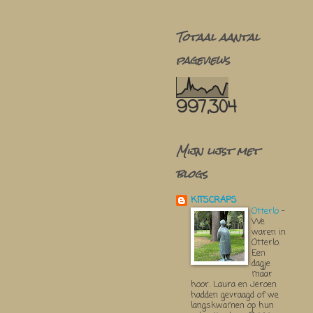
Totaal aantal
pageviews
997,304
Mijn lijst met
blogs
KITSCRAPS
Otterlo
-
We
waren in
Otterlo.
Een
dagje
maar
hoor. Laura en Jeroen
hadden gevraagd of we
langskwamen op hun