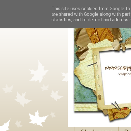
This site uses cookies from Google to d
are shared with Google along with perf
statistics, and to detect and address 