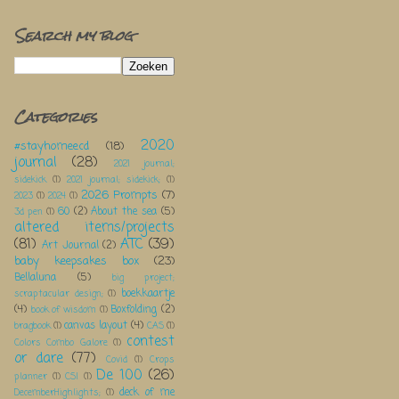
Search my blog
Categories
2020
#stayhomeecd
(18)
journal
(28)
2021 journal;
sidekick
(1)
2021 journal; sidekick;
(1)
2026 Prompts
(7)
2023
(1)
2024
(1)
60
(2)
About the sea
(5)
3d pen
(1)
altered items/projects
(81)
ATC
(39)
Art Journal
(2)
baby keepsakes box
(23)
Bellaluna
(5)
big project;
boekkaartje
scraptacular design;
(1)
(4)
Boxfolding
(2)
book of wisdom
(1)
canvas layout
(4)
bragbook
(1)
CAS
(1)
contest
Colors Combo Galore
(1)
or dare
(77)
Covid
(1)
Crops
De 100
(26)
planner
(1)
CSI
(1)
deck of me
DecemberHighlights;
(1)