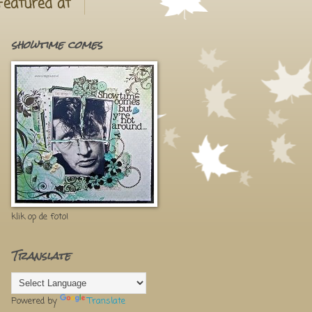
Featured at
showtime comes
klik op de foto!
Translate
Powered by
Translate