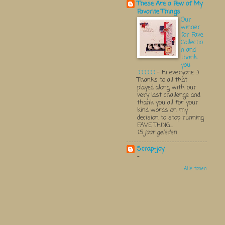
These Are a Few of My
Favorite Things
Our
winner
for Fave
Collectio
n and
thank
you
:):):):):):)
-
Hi everyone :)
Thanks to all that
played along with our
very last challenge and
thank you all for your
kind words on my
decision to stop running
FAVE THING...
15 jaar geleden
Scrap-joy
-
Alle tonen