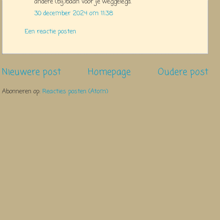
andere (bij)baan voor je weggelegd.
30 december 2024 om 11:38
Een reactie posten
Nieuwere post
Homepage
Oudere post
Abonneren op:
Reacties posten (Atom)