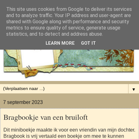
This site uses cookies from Google to deliver its services
and to analyze traffic. Your IP address and user-agent are
shared with Google along with performance and security
metrics to ensure quality of service, generate usage
statistics, and to detect and address abuse.
LEARN MORE
GOT IT
▼
7 september 2023
Bragbookje van een bruiloft
Dit miniboekje maakte ik voor een vriendin van mijn dochter.
Bragbook is vrij vertaald een boekje om mee te kunnen