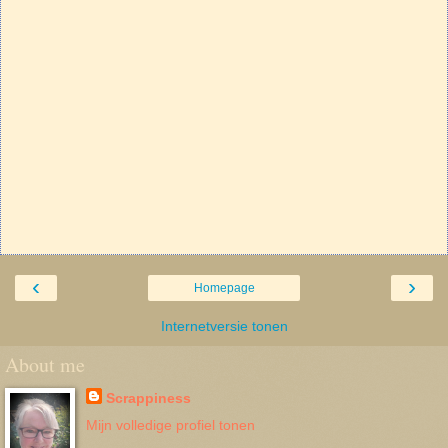
‹
›
Homepage
Internetversie tonen
About me
Scrappiness
Mijn volledige profiel tonen