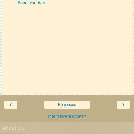
Beantwoorden
‹
›
Homepage
Internetversie tonen
About me