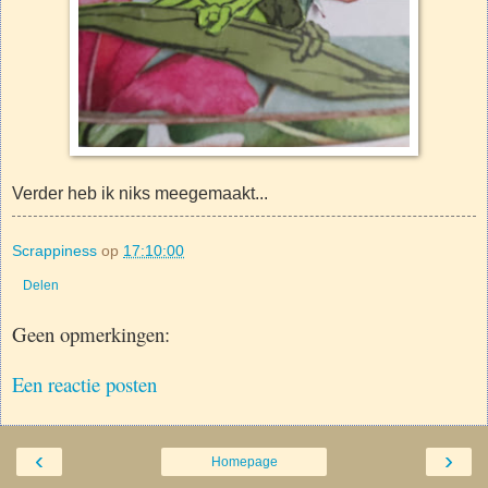
Verder heb ik niks meegemaakt...
Scrappiness
op
17:10:00
Delen
Geen opmerkingen:
Een reactie posten
‹
›
Homepage