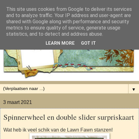
This site uses cookies from Google to deliver its services
and to analyze traffic. Your IP address and user-agent are
shared with Google along with performance and security
metrics to ensure quality of service, generate usage
statistics, and to detect and address abuse.
LEARN MORE
GOT IT
▼
3 maart 2021
Spinnerwheel en double slider surpriskaart
Wat heb ik veel schik van de Lawn Fawn stanzen!