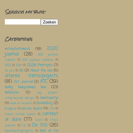
Search my blog
Categories
2020
#stayhomeecd
(18)
journal
(28)
2021 journal;
sidekick
(1)
2021 journal; sidekick;
(1)
2026 Prompts
(7)
2023
(1)
2024
(1)
60
(2)
About the sea
(5)
3d pen
(1)
altered items/projects
(81)
ATC
(39)
Art Journal
(2)
baby keepsakes box
(23)
Bellaluna
(5)
big project;
boekkaartje
scraptacular design;
(1)
(4)
Boxfolding
(2)
book of wisdom
(1)
canvas layout
(4)
bragbook
(1)
CAS
(1)
contest
Colors Combo Galore
(1)
or dare
(77)
Covid
(1)
Crops
De 100
(26)
planner
(1)
CSI
(1)
deck of me
DecemberHighlights;
(1)