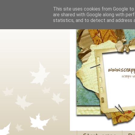
This site uses cookies from Google to d
are shared with Google along with perf
statistics, and to detect and address 