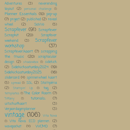
Adventures
(3)
neverending
layout
(2)
personal challenge
(1)
Planner Essentials
(10)
pop-up
(7)
project
(2)
published
(2)
reveal
wheel
(2)
ScoWo
(5)
Scrapfever
(91)
Scrapfever
Scrapkit
(20)
Scrapfever
Scrapfever
weekeind
(3)
workshop
(37)
Scrapfever;kaart
(7)
scrapping
the music
(20)
scraptacular
design
(2)
sidekick
shadowbox
(1)
Sidekicksaturday2024
(19)
(2)
Sidekicksaturday2025
(16)
slidercard
(4)
spinnerwheel kaart
(5)
SSL
(2)
Stampéria
spread
(1)
(2)
tag
(2)
Stampin' Up
(1)
The Color Room
(7)
templates
(1)
tutorials;
(7)
Tiffany
(1)
uitschuifkaart
(3)
Verjaardagenplanner
(3)
vintage
(106)
Vita Nova
Vita Nova; ECD planner;
(2)
(1)
WCMD
(7)
wavepocket
(4)