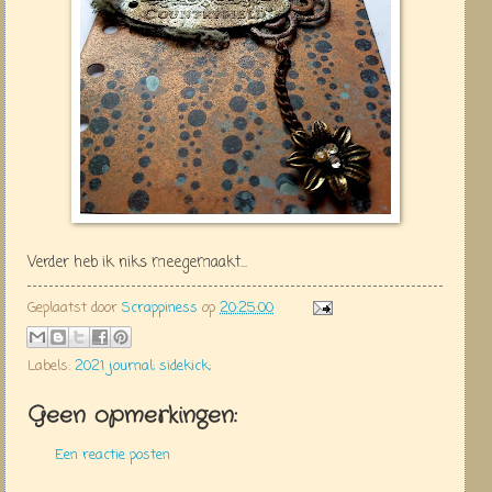
Verder heb ik niks meegemaakt...
Geplaatst door
Scrappiness
op
20:25:00
Labels:
2021 journal; sidekick;
Geen opmerkingen:
Een reactie posten