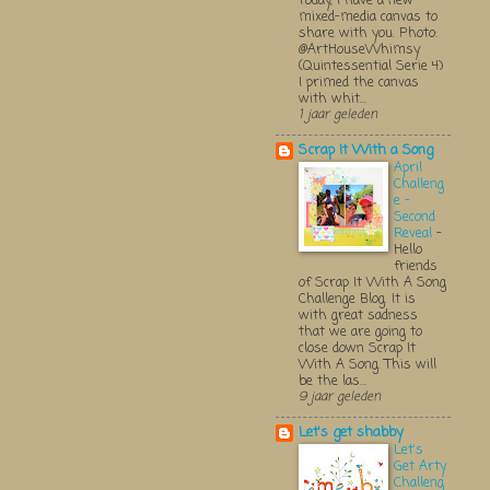
Today, I have a new
mixed-media canvas to
share with you. Photo:
@ArtHouseWhimsy
(Quintessential Serie 4)
I primed the canvas
with whit...
1 jaar geleden
Scrap It With a Song
April
Challeng
e -
Second
Reveal
-
Hello
friends
of Scrap It With A Song
Challenge Blog. It is
with great sadness
that we are going to
close down Scrap It
With A Song. This will
be the las...
9 jaar geleden
Let's get shabby
Let's
Get Arty
Challeng