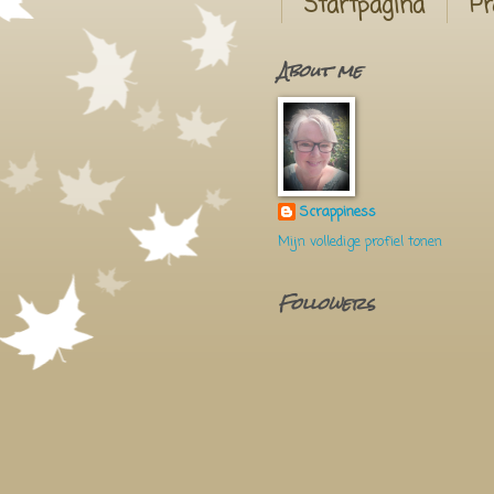
Startpagina
Pr
About me
Scrappiness
Mijn volledige profiel tonen
Followers