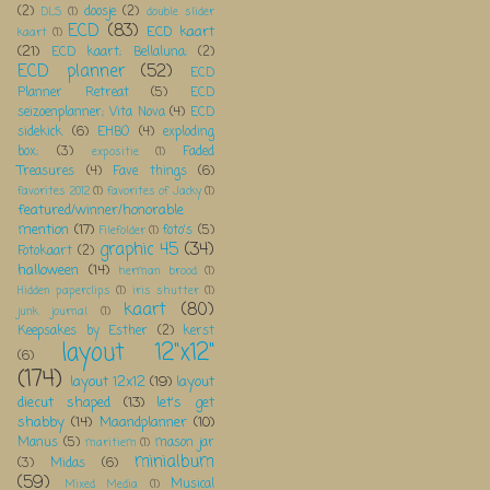
(2)
doosje
(2)
DLS
(1)
double slider
ECD
(83)
ECD kaart
kaart
(1)
(21)
ECD kaart; Bellaluna;
(2)
ECD planner
(52)
ECD
Planner Retreat
(5)
ECD
seizoenplanner; Vita Nova
(4)
ECD
sidekick
(6)
EHBO
(4)
exploding
box;
(3)
Faded
expositie
(1)
Treasures
(4)
Fave things
(6)
favorites 2012
(1)
favorites of Jacky
(1)
featured/winner/honorable
mention
(17)
foto's
(5)
Filefolder
(1)
graphic 45
(34)
Fotokaart
(2)
halloween
(14)
herman brood
(1)
Hidden paperclips
(1)
iris shutter
(1)
kaart
(80)
junk journal
(1)
Keepsakes by Esther
(2)
kerst
layout 12"x12"
(6)
(174)
layout 12x12
(19)
layout
diecut shaped
(13)
let's get
shabby
(14)
Maandplanner
(10)
Manus
(5)
mason jar
maritiem
(1)
minialbum
(3)
Midas
(6)
(59)
Musical
Mixed Media
(1)