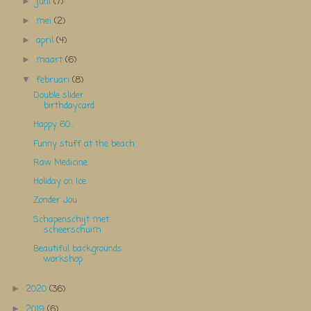
juni
(7)
►
mei
(2)
►
april
(4)
►
maart
(6)
►
februari
(8)
▼
Double slider
birthdaycard
Happy 60...
Funny stuff at the beach
Raw Medicine
Holiday on Ice
Zonder Jou
Schapenschijt met
scheerschuim
Beautiful backgrounds
workshop
2020
(36)
►
2019
(6)
►