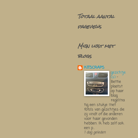
Totaal aantal
pageviews
Mijn lijst met
blogs
KITSCRAPS
gezichtje
(s)
-
Bettie
plaatst
op haar
blog
regelma
tig een stukje met
foto’s van gezichtjes die
zij vindt of die anderen
voor haar gevonden
hebben. Ik heb zelf ook
een p...
1 dag geleden