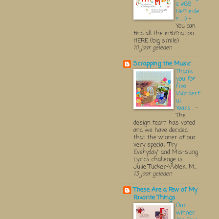
e #68
Reminde
r.....:)
-
You can
find all the infomation
HERE (big smile)
10 jaar geleden
Scrapping the Music
Thank
you for
Five
Wonderf
ul
Years...
-
The
design team has voted
and we have decided
that the winner of our
very special "Try
Everyday" and Mis-sung
Lyrics challenge is...
Julie Tucker-Wolek, M...
13 jaar geleden
These Are a Few of My
Favorite Things
Our
winner