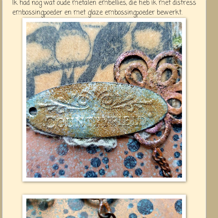
Ik had nog wat oude metalen embellies, die heb ik met distress
embossingpoeder en met glaze embossingpoeder bewerkt.