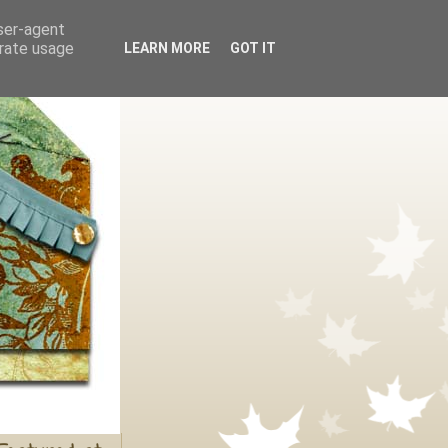
user-agent
erate usage
LEARN MORE
GOT IT