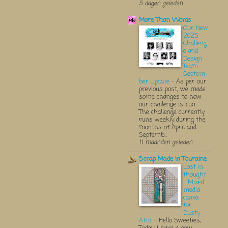
5 dagen geleden
More Than Words
Our New
2025
Challeng
e and
Design
Team
Septem
ber Update
-
As per our
previous post, we made
some changes to how
our challenge is run.
The challenge currently
runs weekly during the
months of April and
Septemb...
11 maanden geleden
Scrap Made in Touraine
Lost in
thought
- Mixed
media
canva
for
Dusty
Attic
-
Hello Sweeties,