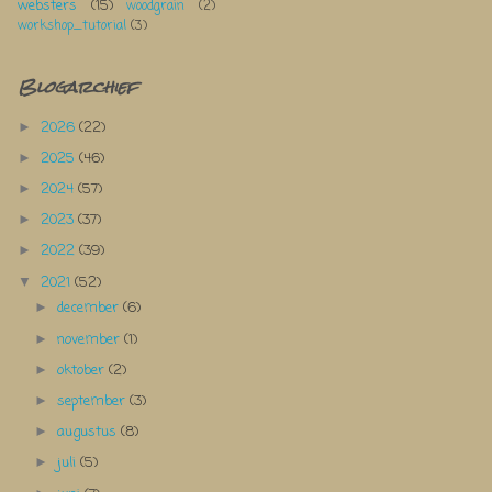
websters
(15)
woodgrain
(2)
workshop_tutorial
(3)
Blogarchief
2026
(22)
►
2025
(46)
►
2024
(57)
►
2023
(37)
►
2022
(39)
►
2021
(52)
▼
december
(6)
►
november
(1)
►
oktober
(2)
►
september
(3)
►
augustus
(8)
►
juli
(5)
►