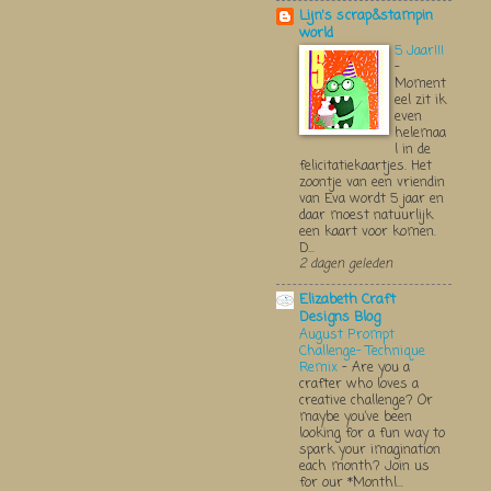
Lijn's scrap&stampin
world
5 Jaar!!!
-
Moment
eel zit ik
even
helemaa
l in de
felicitatiekaartjes. Het
zoontje van een vriendin
van Eva wordt 5 jaar en
daar moest natuurlijk
een kaart voor komen.
D...
2 dagen geleden
Elizabeth Craft
Designs Blog
August Prompt
Challenge- Technique
Remix
-
Are you a
crafter who loves a
creative challenge? Or
maybe you’ve been
looking for a fun way to
spark your imagination
each month? Join us
for our *Monthl...