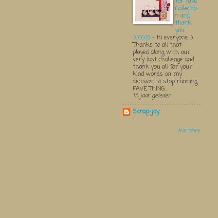
for Fave
Collectio
n and
thank
you
:):):):):):)
-
Hi everyone :)
Thanks to all that
played along with our
very last challenge and
thank you all for your
kind words on my
decision to stop running
FAVE THING...
15 jaar geleden
Scrap-joy
-
Alle tonen