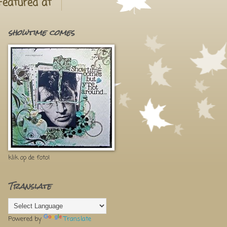
Featured at
showtime comes
klik op de foto!
Translate
Powered by
Translate