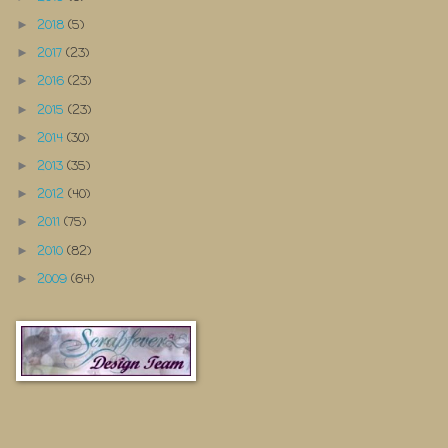
2018
(5)
►
2017
(23)
►
2016
(23)
►
2015
(23)
►
2014
(30)
►
2013
(35)
►
2012
(40)
►
2011
(75)
►
2010
(82)
►
2009
(64)
►